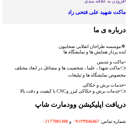
افزودن به علاقه مندی
ماکت شهید علی فتحی راد
درباره ی ما
🔷موسسه طراحان انقلابی صحابیون
ایده پرداز همایش ها و نمایشگاه ها
▫️ماکت و تندیس
👈ماکت شهدا ، علما ، شخصیت ها و مشاغل در ابعاد مختلف
مخصوص نمایشگاه ها و تبلیغات
▫️خدمات برش و حکاکی
👈خدمات برش و حکاکی لیزر وCNC با کیفیت و دقت بالا
دریافت اپلیکیشن وودمارت شاپ
شماره تماس:
۰۹۱۲۳846467
و
۰2۱77901308