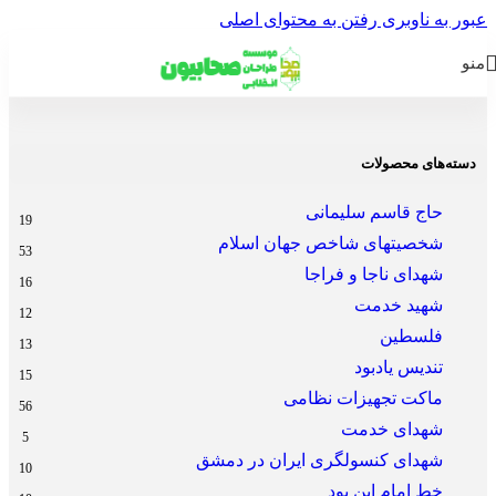
عبور به ناوبری
رفتن به محتوای اصلی
منو
خانه
/
فروشگاه
/
محصولات برچسب خورده “ماکت شهید علی فتحی راد”
دسته‌های محصولات
حاج قاسم سلیمانی
19
شخصیتهای شاخص جهان اسلام
53
شهدای ناجا و فراجا
16
شهید خدمت
12
فلسطین
13
تندیس یادبود
15
ماکت تجهیزات نظامی
56
شهدای خدمت
5
شهدای کنسولگری ایران در دمشق
10
خط امام این بود