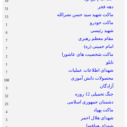
10
دهه فجر
51
ماکت شهید سید حسن نصرالله
13
ماکت خودرو
1
شهید رئیسی
6
مقام معظم رهبری
7
امام خمینی (ره)
7
ماکت شخصیت های عاشورا
2
تابلو
1
شهدای اطلاعات عملیات
7
محصولات دانش آموزی
108
آزادگان
3
جنگ تحمیلی 12 روزه
32
دشمنان جمهوری اسلامی
23
ماکت پهپاد
4
شهدای هلال احمر
5
شهدای هوافضا