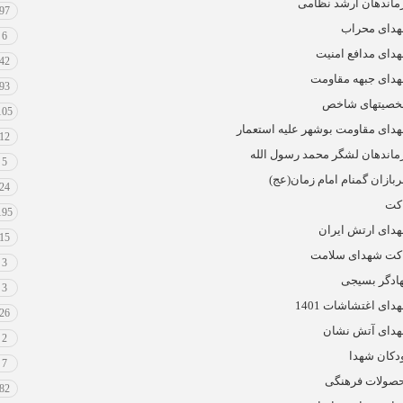
ماندهان ارشد نظامی
97
دای محراب
6
دای مدافع امنیت
42
دای جبهه مقاومت
93
صیتهای شاخص
105
دای مقاومت بوشهر علیه استعمار
12
ماندهان لشگر محمد رسول الله
5
بازان گمنام امام زمان(عج)
24
کت
195
دای ارتش ایران
15
کت شهدای سلامت
3
ادگر بسیجی
3
دای اغتشاشات 1401
26
دای آتش نشان
2
دکان شهدا
7
صولات فرهنگی
82