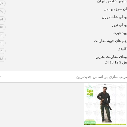
اهیر شاخص ایران
57
ان سرزمین من
46
دای شاخص زن
24
دای ترور
40
ید غیرت
6
چم های جبهه مقاومت
9
کلیدی
6
دای مقاومت بحرین
18
یش
9
12
18
24