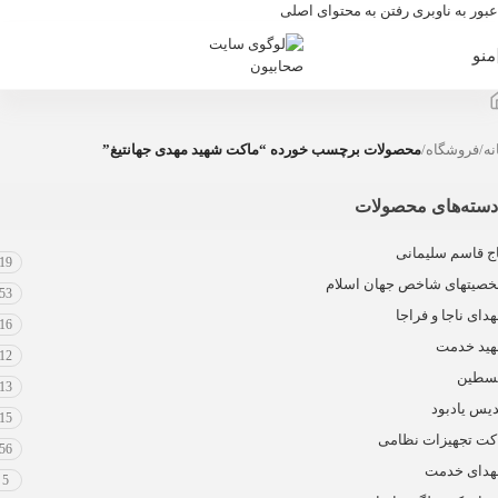
عبور به ناوبری
رفتن به محتوای اصلی
منو
نه
/
فروشگاه
/
محصولات برچسب خورده “ماکت شهید مهدی جهانتیغ”
دسته‌های محصولات
ج قاسم سلیمانی
19
صیتهای شاخص جهان اسلام
53
دای ناجا و فراجا
16
ید خدمت
12
سطین
13
دیس یادبود
15
کت تجهیزات نظامی
56
دای خدمت
5