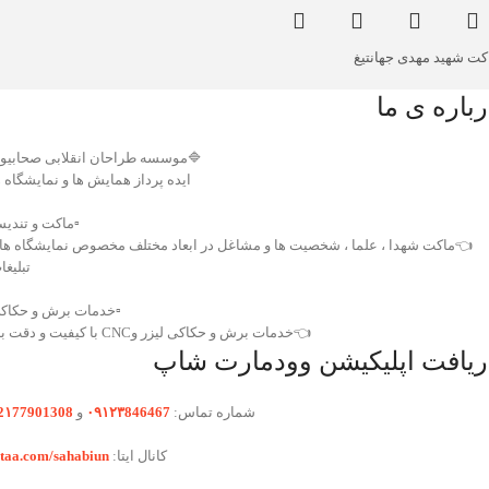
ماکت شهید مهدی جهانت
درباره ی م
موسسه طراحان انقلابی صحابیون
یده پرداز همایش ها و نمایشگاه ها
️ماکت و تندیس
ماکت شهدا ، علما ، شخصیت ها و مشاغل در ابعاد مختلف مخصوص نمایشگاه ها و
بلیغات
️خدمات برش و حکاکی
👈خدمات برش و حکاکی لیزر وCNC با کیفیت و دقت بالا
دریافت اپلیکیشن وودمارت شا
2۱77901308
و
۰۹۱۲۳846467
شماره تماس:
itaa.com/sahabiun
کانال ایتا: