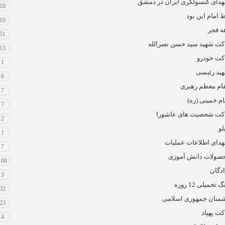
دای کنسولگری ایران در دمشق
10
 امام این بود
10
ه فجر
51
کت شهید سید حسن نصرالله
13
کت خودرو
1
ید رئیسی
6
ام معظم رهبری
7
ام خمینی (ره)
7
کت شخصیت های عاشورا
2
لو
1
دای اطلاعات عملیات
7
صولات دانش آموزی
108
ادگان
3
 تحمیلی 12 روزه
32
منان جمهوری اسلامی
23
کت پهپاد
4