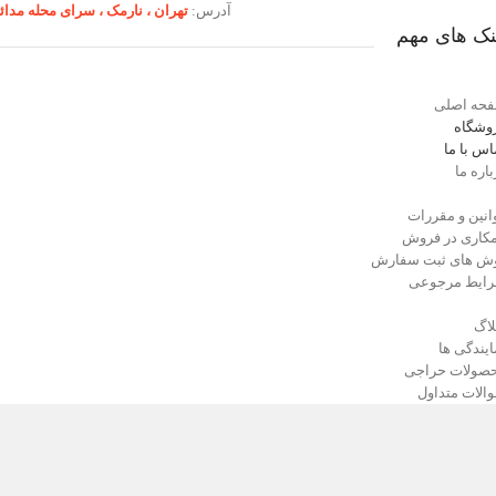
آدرس:
تهران ،‌ نارمک ، سرای محله مدائ
نک های مهم
حه اصلی
وشگاه
اس با ما
باره ما
انین و مقررات
کاری در فروش
ش های ثبت سفارش
ایط مرجوعی
لاگ
ایندگی ها
صولات حراجی
الات متداول