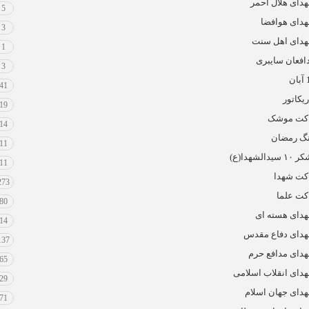
دای هلال احمر
5
دای هوافضا
3
دای اهل سنت
1
افعان سایبری
3
ان
41
ریکاتور
19
کت موشک
14
گ رمضان
11
 سیدالشهدا(ع)
11
کت شهدا
273
کت علما
80
دای هسته ای
14
دای دفاع مقدس
137
دای مدافع حرم
65
دای انقلاب اسلامی
29
دای جهان اسلام
71