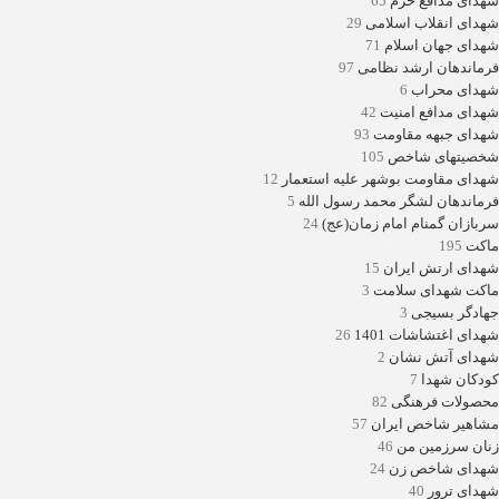
شهدای مدافع حرم
65
شهدای انقلاب اسلامی
29
شهدای جهان اسلام
71
فرماندهان ارشد نظامی
97
شهدای محراب
6
شهدای مدافع امنیت
42
شهدای جبهه مقاومت
93
شخصیتهای شاخص
105
شهدای مقاومت بوشهر علیه استعمار
12
فرماندهان لشگر محمد رسول الله
5
سربازان گمنام امام زمان(عج)
24
ماکت
195
شهدای ارتش ایران
15
ماکت شهدای سلامت
3
جهادگر بسیجی
3
شهدای اغتشاشات 1401
26
شهدای آتش نشان
2
کودکان شهدا
7
محصولات فرهنگی
82
مشاهیر شاخص ایران
57
زنان سرزمین من
46
شهدای شاخص زن
24
شهدای ترور
40