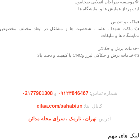
🔷موسسه طراحان انقلابی صحابیون
ایده پرداز همایش ها و نمایشگاه ها
▫️ماکت و تندیس
👈ماکت شهدا ، علما ، شخصیت ها و مشاغل در ابعاد مختلف مخصوص
نمایشگاه ها و تبلیغات
▫️خدمات برش و حکاکی
👈خدمات برش و حکاکی لیزر وCNC با کیفیت و دقت بالا
دریافت اپلیکیشن وودمارت شاپ
شماره تماس:
۰۹۱۲۳846467
و
۰2۱77901308
کانال ایتا:
eitaa.com/sahabiun
آدرس:
تهران ،‌ نارمک ، سرای محله مدائن
لینک های مهم