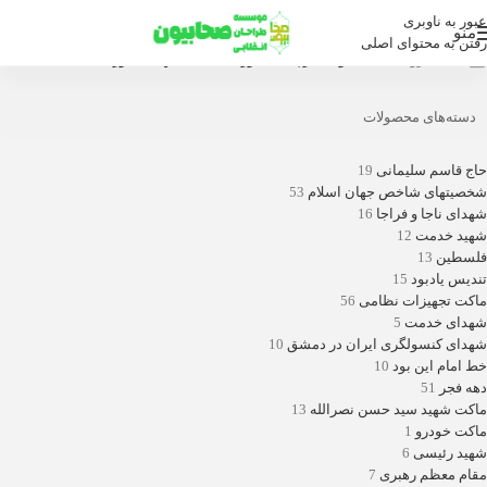
عبور به ناوبری
منو
رفتن به محتوای اصلی
خانه
/
فروشگاه
/
محصولات برچسب خورده “ماکت شهید کشوری”
دسته‌های محصولات
حاج قاسم سلیمانی
19
شخصیتهای شاخص جهان اسلام
53
شهدای ناجا و فراجا
16
شهید خدمت
12
فلسطین
13
تندیس یادبود
15
ماکت تجهیزات نظامی
56
شهدای خدمت
5
شهدای کنسولگری ایران در دمشق
10
خط امام این بود
10
دهه فجر
51
ماکت شهید سید حسن نصرالله
13
ماکت خودرو
1
شهید رئیسی
6
مقام معظم رهبری
7