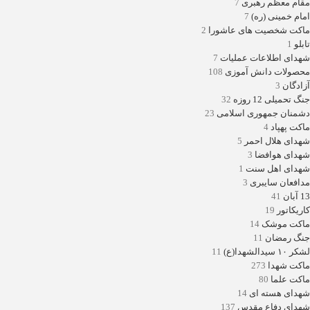
مقام معظم رهبری
7
امام خمینی (ره)
7
ماکت شخصیت های عاشورا
2
تابلو
1
شهدای اطلاعات عملیات
7
محصولات دانش آموزی
108
آزادگان
3
جنگ تحمیلی 12 روزه
32
دشمنان جمهوری اسلامی
23
ماکت پهپاد
4
شهدای هلال احمر
5
شهدای هوافضا
3
شهدای اهل سنت
1
مدافعان سایبری
3
13 آبان
41
کاریکاتور
19
ماکت موشک
14
جنگ رمضان
11
لشکر ۱۰ سیدالشهدا(ع)
11
ماکت شهدا
273
ماکت علما
80
شهدای هسته ای
14
شهدای دفاع مقدس
137