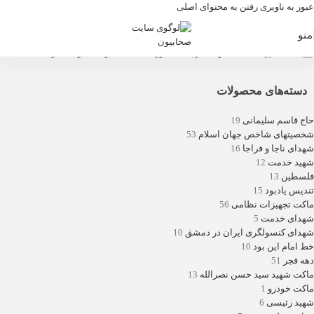
عبور به ناوبری
رفتن به محتوای اصلی
منو
خانه
/
فروشگاه
/
محصولات برچسب خورده “ماکت کارخانه فولاد مبارکه”
دسته‌های محصولات
حاج قاسم سلیمانی
19
شخصیتهای شاخص جهان اسلام
53
شهدای ناجا و فراجا
16
شهید خدمت
12
فلسطین
13
تندیس یادبود
15
ماکت تجهیزات نظامی
56
شهدای خدمت
5
شهدای کنسولگری ایران در دمشق
10
خط امام این بود
10
دهه فجر
51
ماکت شهید سید حسن نصرالله
13
ماکت خودرو
1
شهید رئیسی
6