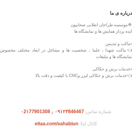
درباره ی ما
🔷موسسه طراحان انقلابی صحابیون
ایده پرداز همایش ها و نمایشگاه ها
▫️ماکت و تندیس
👈ماکت شهدا ، علما ، شخصیت ها و مشاغل در ابعاد مختلف مخصوص
نمایشگاه ها و تبلیغات
▫️خدمات برش و حکاکی
👈خدمات برش و حکاکی لیزر وCNC با کیفیت و دقت بالا
دریافت اپلیکیشن وودمارت شاپ
شماره تماس:
۰۹۱۲۳846467
و
۰2۱77901308
کانال ایتا:
eitaa.com/sahabiun