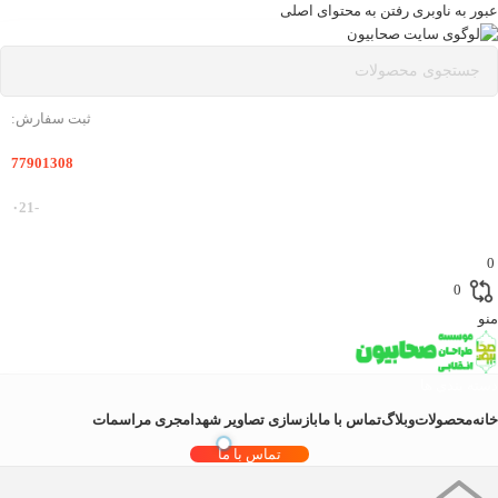
عبور به ناوبری
رفتن به محتوای اصلی
ثبت سفارش:
77901308
-۰21
0
0
منو
دسته بندی ها
خانه
محصولات
وبلاگ
تماس با ما
بازسازی تصاویر شهدا
مجری مراسمات
تماس با ما