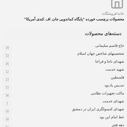
خانه
/
فروشگاه
/
محصولات برچسب خورده “پایگاه کماندویی جان. اف .کندی آمریکا”
دسته‌های محصولات
حاج قاسم سلیمانی
19
شخصیتهای شاخص جهان اسلام
53
شهدای ناجا و فراجا
16
شهید خدمت
12
فلسطین
13
تندیس یادبود
15
ماکت تجهیزات نظامی
56
شهدای خدمت
5
شهدای کنسولگری ایران در دمشق
10
خط امام این بود
10
دهه فجر