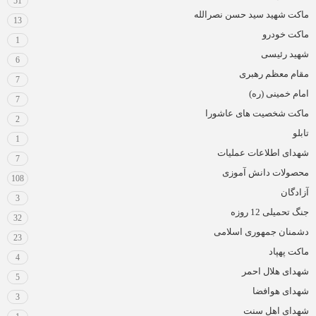
51
ماکت شهید سید حسن نصرالله
13
ماکت خودرو
1
شهید رئیسی
6
مقام معظم رهبری
7
امام خمینی (ره)
7
ماکت شخصیت های عاشورا
2
تابلو
1
شهدای اطلاعات عملیات
7
محصولات دانش آموزی
108
آزادگان
3
جنگ تحمیلی 12 روزه
32
دشمنان جمهوری اسلامی
23
ماکت پهپاد
4
شهدای هلال احمر
5
شهدای هوافضا
3
شهدای اهل سنت