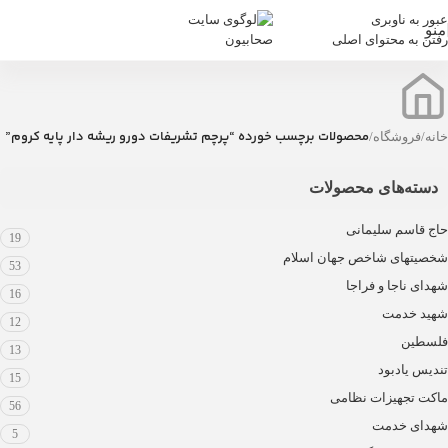
عبور به ناوبری
منو
رفتن به محتوای اصلی
محصولات برچسب خورده “پرچم تشریفات دورو ریشه دار پایه کروم”
خانه
/
فروشگاه
/
دسته‌های محصولات
حاج قاسم سلیمانی
19
شخصیتهای شاخص جهان اسلام
53
شهدای ناجا و فراجا
16
شهید خدمت
12
فلسطین
13
تندیس یادبود
15
ماکت تجهیزات نظامی
56
شهدای خدمت
5