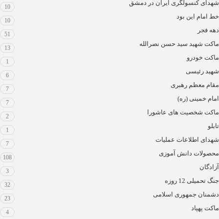
شهدای کنسولگری ایران در دمشق
10
خط امام این بود
10
دهه فجر
51
ماکت شهید سید حسن نصرالله
13
ماکت خودرو
1
شهید رئیسی
6
مقام معظم رهبری
7
امام خمینی (ره)
7
ماکت شخصیت های عاشورا
2
تابلو
1
شهدای اطلاعات عملیات
7
محصولات دانش آموزی
108
آزادگان
3
جنگ تحمیلی 12 روزه
32
دشمنان جمهوری اسلامی
23
ماکت پهپاد
4