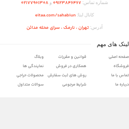
۰2۱77901308
۰۹۱۲۳846467
شماره تماس:
و
eitaa.com/sahabiun
کانال ایتا:
تهران ،‌ نارمک ، سرای محله مدائن
آدرس:
لینک های مهم
صفحه اصلی
قوانین و مقررات
وبلاگ
فروشگاه
همکاری در فروش
نمایندگی ها
تماس با ما
روش های ثبت سفارش
محصولات حراجی
درباره ما
شرایط مرجوعی
سوالات متداول