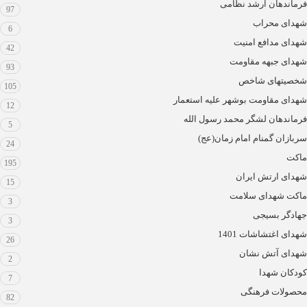
فرماندهان ارشد نظامی
97
شهدای محراب
6
شهدای مدافع امنیت
42
شهدای جبهه مقاومت
93
شخصیتهای شاخص
105
شهدای مقاومت بوشهر علیه استعمار
12
فرماندهان لشگر محمد رسول الله
5
سربازان گمنام امام زمان(عج)
24
ماکت
195
شهدای ارتش ایران
15
ماکت شهدای سلامت
3
جهادگر بسیجی
3
شهدای اغتشاشات 1401
26
شهدای آتش نشان
2
کودکان شهدا
7
محصولات فرهنگی
82