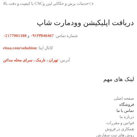
👈خدمات برش و حکاکی لیزر وCNC با کیفیت و دقت بالا
دریافت اپلیکیشن وودمارت شاپ
شماره تماس:
۰۹۱۲۳846467
و
۰2۱77901308
کانال ایتا:
eitaa.com/sahabiun
آدرس:
تهران ،‌ نارمک ، سرای محله مدائن
لینک های مهم
صفحه اصلی
فروشگاه
تماس با ما
درباره ما
قوانین و مقررات
همکاری در فروش
روش های ثبت سفارش