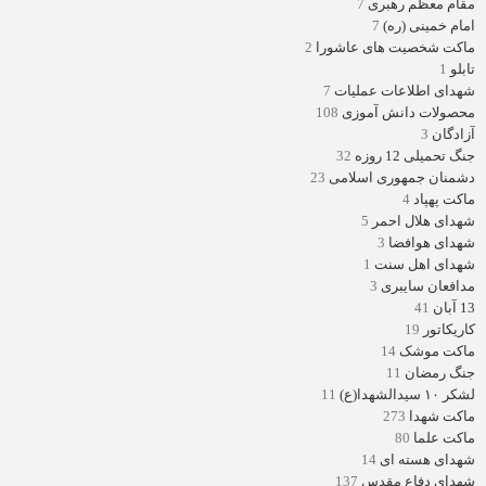
مقام معظم رهبری
7
امام خمینی (ره)
7
ماکت شخصیت های عاشورا
2
تابلو
1
شهدای اطلاعات عملیات
7
محصولات دانش آموزی
108
آزادگان
3
جنگ تحمیلی 12 روزه
32
دشمنان جمهوری اسلامی
23
ماکت پهپاد
4
شهدای هلال احمر
5
شهدای هوافضا
3
شهدای اهل سنت
1
مدافعان سایبری
3
13 آبان
41
کاریکاتور
19
ماکت موشک
14
جنگ رمضان
11
لشکر ۱۰ سیدالشهدا(ع)
11
ماکت شهدا
273
ماکت علما
80
شهدای هسته ای
14
شهدای دفاع مقدس
137