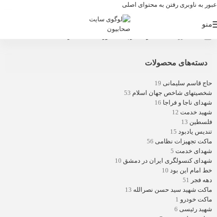
عبور به ناوبری
رفتن به محتوای اصلی
منو
خانه
/
فروشگاه
/
محصولات برچسب خورده “کتائب حزب الله”
دسته‌های محصولات
حاج قاسم سلیمانی
19
شخصیتهای شاخص جهان اسلام
53
شهدای ناجا و فراجا
16
شهید خدمت
12
فلسطین
13
تندیس یادبود
15
ماکت تجهیزات نظامی
56
شهدای خدمت
5
شهدای کنسولگری ایران در دمشق
10
خط امام این بود
10
دهه فجر
51
ماکت شهید سید حسن نصرالله
13
ماکت خودرو
1
شهید رئیسی
6