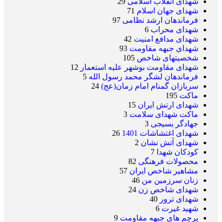
شهدای انقلاب اسلامی
29
شهدای جهان اسلام
71
فرماندهان ارشد نظامی
97
شهدای محراب
6
شهدای مدافع امنیت
42
شهدای جبهه مقاومت
93
شخصیتهای شاخص
105
شهدای مقاومت بوشهر علیه استعمار
12
فرماندهان لشگر محمد رسول الله
5
سربازان گمنام امام زمان(عج)
24
ماکت
195
شهدای ارتش ایران
15
ماکت شهدای سلامت
3
جهادگر بسیجی
3
شهدای اغتشاشات 1401
26
شهدای آتش نشان
2
کودکان شهدا
7
محصولات فرهنگی
82
مشاهیر شاخص ایران
57
زنان سرزمین من
46
شهدای شاخص زن
24
شهدای ترور
40
شهید غیرت
6
پرچم های جبهه مقاومت
9