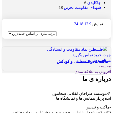
جاکلیدی
6
شهدای مقاومت بحرین
18
نمایش
9
12
18
24
جهت خرید تماس بگیرید
مشاهده سریع
ماکت مادر فلسطینی و کودکش
مقایسه
افزودن به علاقه مندی
درباره ی ما
🔷موسسه طراحان انقلابی صحابیون
ایده پرداز همایش ها و نمایشگاه ها
▫️ماکت و تندیس
👈ماکت شهدا ، علما ، شخصیت ها و مشاغل در ابعاد مختلف