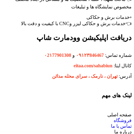
مخصوص نمایشگاه ها و تبلیغات
▫️خدمات برش و حکاکی
👈خدمات برش و حکاکی لیزر وCNC با کیفیت و دقت بالا
دریافت اپلیکیشن وودمارت شاپ
شماره تماس:
۰۹۱۲۳846467
و
۰2۱77901308
کانال ایتا:
eitaa.com/sahabiun
آدرس:
تهران ،‌ نارمک ، سرای محله مدائن
لینک های مهم
صفحه اصلی
فروشگاه
تماس با ما
درباره ما