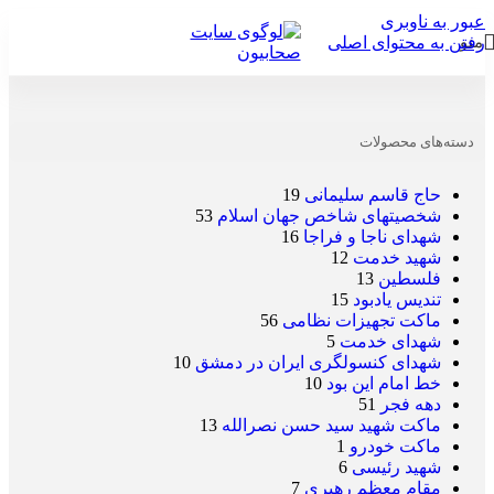
عبور به ناوبری
منو
رفتن به محتوای اصلی
خانه
/
فروشگاه
/
محصولات برچسب خورده “کودک”
دسته‌های محصولات
حاج قاسم سلیمانی
19
شخصیتهای شاخص جهان اسلام
53
شهدای ناجا و فراجا
16
شهید خدمت
12
فلسطین
13
تندیس یادبود
15
ماکت تجهیزات نظامی
56
شهدای خدمت
5
شهدای کنسولگری ایران در دمشق
10
خط امام این بود
10
دهه فجر
51
ماکت شهید سید حسن نصرالله
13
ماکت خودرو
1
شهید رئیسی
6
مقام معظم رهبری
7