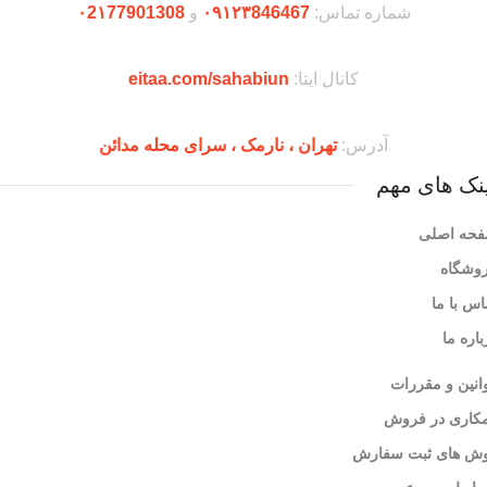
شماره تماس:
۰۹۱۲۳846467
و
۰2۱77901308
کانال ایتا:
eitaa.com/sahabiun
آدرس:
تهران ،‌ نارمک ، سرای محله مدائن
نک های مهم
حه اصلی
وشگاه
اس با ما
باره ما
انین و مقررات
کاری در فروش
ش های ثبت سفارش