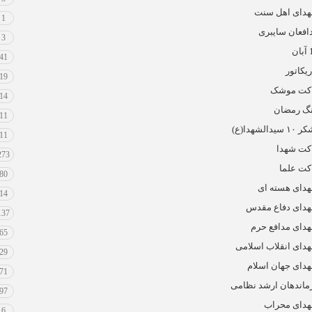
دای اهل سنت
1
افعان سایبری
3
ان
41
ریکاتور
19
کت موشک
14
گ رمضان
11
 سیدالشهدا(ع)
11
کت شهدا
273
کت علما
80
دای هسته ای
14
دای دفاع مقدس
137
دای مدافع حرم
65
دای انقلاب اسلامی
29
دای جهان اسلام
71
ماندهان ارشد نظامی
97
دای محراب
6