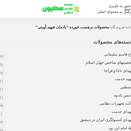
عبور به ناوبری
منو
رفتن به محتوای اصلی
انه
/
فروشگاه
/
محصولات برچسب خورده “یادمان شهید آوینی”
دسته‌های محصولات
ج قاسم سلیمانی
19
صیتهای شاخص جهان اسلام
53
دای ناجا و فراجا
16
ید خدمت
12
سطین
13
دیس یادبود
15
کت تجهیزات نظامی
56
دای خدمت
5
دای کنسولگری ایران در دمشق
10
 امام این بود
10