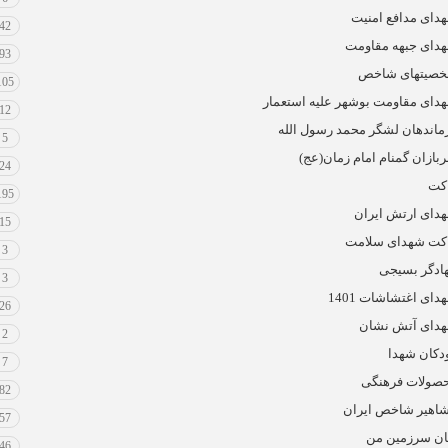
دای مدافع امنیت
42
دای جبهه مقاومت
93
صیتهای شاخص
105
دای مقاومت بوشهر علیه استعمار
12
ماندهان لشگر محمد رسول الله
5
بازان گمنام امام زمان(عج)
24
کت
195
دای ارتش ایران
15
کت شهدای سلامت
3
ادگر بسیجی
3
دای اغتشاشات 1401
26
دای آتش نشان
2
دکان شهدا
7
صولات فرهنگی
82
اهیر شاخص ایران
57
ان سرزمین من
46