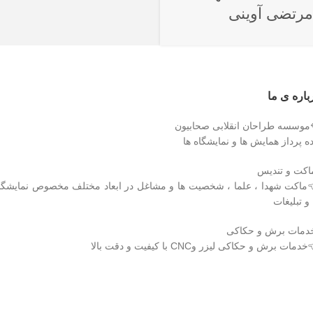
مرتضی آوینی
درباره ی 
🔷موسسه طراحان انقلابی صحابی
ایده پرداز همایش ها و نمایشگاه 
▫️ماکت و تند
ماکت شهدا ، علما ، شخصیت ها و مشاغل در ابعاد مختلف مخصوص نمایشگ
ها و تبلیغ
▫️خدمات برش و حکا
👈خدمات برش و حکاکی لیزر وCNC با کیفیت و دقت ب
دریافت اپلیکیشن وودمارت شاپ