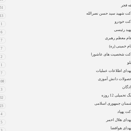
ه فجر
51
کت شهید سید حسن نصرالله
13
کت خودرو
1
ید رئیسی
6
ام معظم رهبری
7
ام خمینی (ره)
7
کت شخصیت های عاشورا
2
لو
1
دای اطلاعات عملیات
7
صولات دانش آموزی
108
ادگان
3
 تحمیلی 12 روزه
32
منان جمهوری اسلامی
23
کت پهپاد
4
دای هلال احمر
5
دای هوافضا
3