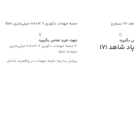
سیمرغ
جعبه مهمات دکوری ۱۲.۷×۱۰۸ میلی‌متری Ball
Sniper
 بگیرید
جهت خرید تماس بگیرید
ماکت پهپاد شاهد 171
💠جعبه مهمات دکوری ۱۲.۷×۱۰۸ میلی‌متری
Ball Sniper
بیشتر بدانیم:جعبه مهمات در واقعیت شامل
ماکت پهپاد شناسایی / رزمی شاهد‑۱۷۱
۵۰ فشنگ کالیبر ۱۲.۷×۱۰۸ میلی‌متری از نوع
Ball Sniper است.
مهمات Ball Sniper به‌طور ویژه برای استفاده
بیشتر بدانیم: شاهد‑۱۷۱ یک پهپاد مدرن با
در تک‌تیراندازهای سنگین ضدزره طراحی شده
طراحی بال پرنده (Flying Wing) و الهام از
و از دقت و کیفیت ساخت بالاتری نسبت به
سامانه RQ‑170 Sentinel آمریکایی است که با
نمونه‌های تیرباری برخوردار است. این مهمات
زطراحی و تولید شده. این
در سلاح‌هایی مانند شاهر، AM-50 و سایر
قطع راداری بسیار پایین،
تک‌تیراندازهای ۱۲.۷ میلی‌متری به کار می‌رود و
شرفته شناسایی، و توان حمل
علاوه بر آن، قابلیت استفاده در تیربارهای
نده، به‌عنوان یکی از
سنگین کالیبر ۱۲.۷ میلی‌متری را نیز دارد.
بردی نیروی هوافضای سپاه
ویژگی‌های برجسته این محصول، شامل جنس
ه می‌شود.
بسیار مقاوم و سایز بزرگ آن است که می‌تواند