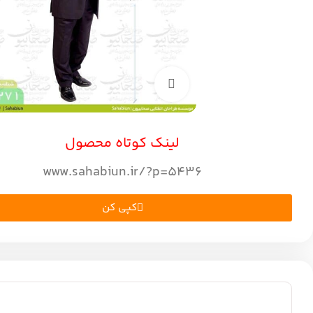
بزرگنمایی تصویر
لینک کوتاه محصول
www.sahabiun.ir/?p=5436
کپی کن