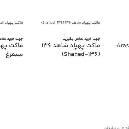
ماکت پهپاد شاهد ۱۳۶ (Shahed‑۱۳۶)
ماکت پهپاد شاهد ۱۷۱ 
جهت خرید تماس بگیرید
جهت خرید تماس
پهپاد آرش Arash
ماکت پهپاد شاهد 136
(Shahed‑136)
سیمرغ
پهپاد تهاجمی شاهد‑۱۳۶ (Shahed‑136)
«سیمرغ» (Shahed‑171 Simorgh)
 کروز بومی
بیشتر بدانیم: پهپاد شاهد‑۱۳۶ یک سامانه
 تهاجمی برد
پروازی تهاجمی با طراحی بال‌دلتا و موتور
هم طراحی
ملخی عقب است که به منظور اجرای
 از موتور جت
عملیات‌های دقیق در عمق منطقه هدف
در است
توسعه یافته است. این پرنده با برد بسیار بالا،
مهندسی بومی با
 سرعت بالا
توان حمل سرجنگی قدرتمند و سطح مقطع
پرنده با سطح م
ام اهداف
راداری پایین، قادر به ایجاد برتری در میدان
سامانه‌های پی
رساخت‌های
نبرد و ضربه به اهداف حیاتی دشمن می‌باشد.
مهمات هدایت‌شو
 رهگیری است.
دارایی‌های راه
شاهد‑۱۳۶ به واسطه ابعاد جمع‌وجور و
ته به
پاسداران شناخت
 ها و تبلیغات
قابلیت پرتاب از لانچرهای چندگانه، انعطاف