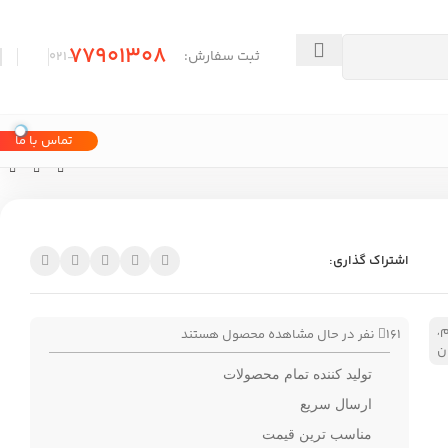
77901308
ثبت سفارش:
-۰21
تماس با ما
اشتراک گذاری:
م
,
161
نفر در حال مشاهده محصول هستند
ن
تولید کننده تمام محصولات
ارسال سریع
مناسب ترین قیمت