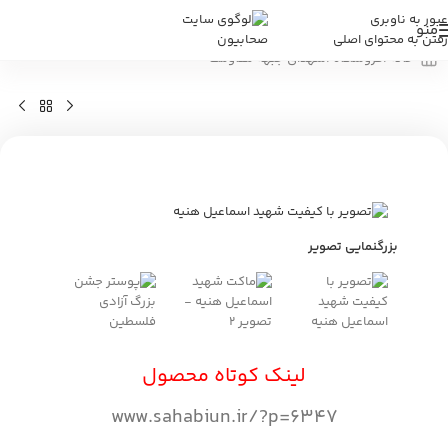
عبور به ناوبری
منو
رفتن به محتوای اصلی
خانه
/
فروشگاه
/
شهدای جبهه مقاومت
بزرگنمایی تصویر
لینک کوتاه محصول
www.sahabiun.ir/?p=6347