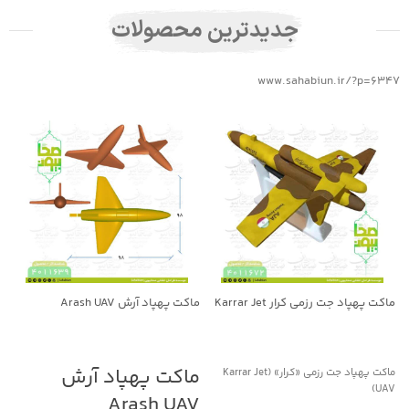
جدیدترین محصولات
www.sahabiun.ir/?p=6347
ماکت پهپاد جت رزمی کرار Karrar Jet
ماکت پهپاد آرش Arash UAV
(Shahed‑۱۳۶)
UAV
جهت خرید تماس بگیرید
جهت خرید تماس بگیرید
ماکت پهپاد آرش
م
ماکت پهپاد جت رزمی «کرار» (Karrar Jet
UAV)
Arash UAV
36)