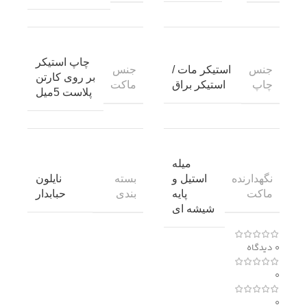
چاپ استیکر
جنس
جنس
استیکر مات /
بر روی کارتن
چاپ
ماکت
استیکر براق
پلاست 5میل
میله
نگهدارنده
بسته
استیل و
نایلون
ماکت
بندی
پایه
حبابدار
شیشه ای
0 دیدگاه
0
0