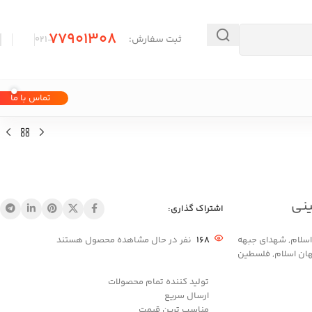
77901308
ثبت سفارش:
-۰21
تماس با ما
نی
اشتراک گذاری:
سلام
,
شهدای جبهه
168
نفر در حال مشاهده محصول هستند
ان اسلام
,
فلسطین
تولید کننده تمام محصولات
ارسال سریع
مناسب ترین قیمت