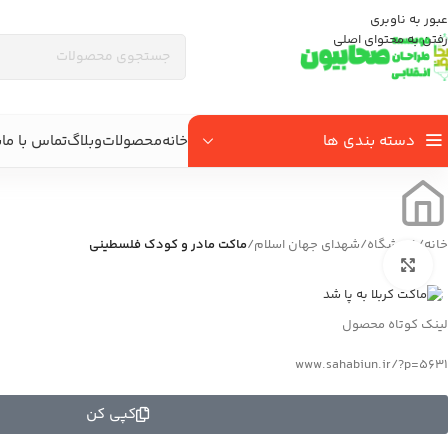
عبور به ناوبری
رفتن به محتوای اصلی
دسته بندی ها
خانه
محصولات
وبلاگ
تماس با ما
ب
خانه
/
فروشگاه
/
شهدای جهان اسلام
/
ماکت مادر و کودک فلسطینی
بزرگنمایی تصویر
لینک کوتاه محصول
www.sahabiun.ir/?p=5631
کپی کن