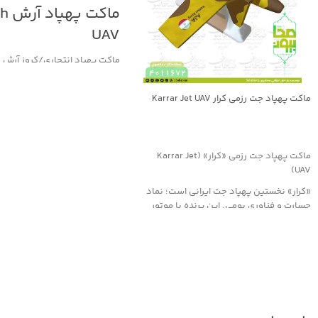
ماکت 
UAV
ماکت پهپاد انتحاری/کروز آرش (Arash UAV)
«آرش» یک پهپاد انتحاری/موشک
ساخت ایران است که برای عملیات
ماکت پهپاد جت رزمی کرار Karrar Jet UAV
بلند و اصابت دقیق به اهداف م
شده است. این پرنده با استفاده
جهت خرید تماس بگیرید
و طراحی آیرودینامیک کارآمد، قا
مسافت‌های صدها کیلومتری را با
ماکت پهپاد جت رزمی «کرار» (Karrar Jet
طی کند. مأموریت اصلی آن انهد
UAV)
راهبردی، مراکز تجمع نیرو یا زی
«کرار» نخستین پهپاد جت ایرانی است؛ نماد
حیاتی دشمن با کمترین احتمال
جسارت و فناوری بومی. این پرنده با موتور
نسخه‌های مختلف این سامانه بس
توربوجت و بدنه کامپوزیتی، قابلیت پرواز تا
مأموریت، در نوع کلاهک و برد ع
ارتفاع ۱۰ کیلومتر و سرعت حدود ۹۰۰ کیلومتر
دارند.
در ساعت دارد و در مأموریت‌های رزمی،
نسخهٔ ماکت ارائه‌شده با ابعاد ت
شناسایی و پشتیبانی هوایی به‌کار می‌رود.
بال 100 سانت
نسخهٔ ماکت با ابعاد طول 190 سانتی‌متر و
ارتفاع حدود 50 سانتی‌متر، 
دهانهٔ بال 154 سانتی‌متر، به‌صورت دقیق بر
اساس نسخه عملیاتی طراحی و س
اساس مدل واقعی ساخته شده؛ مناسب برای
است. این ماکت برای استفاده در