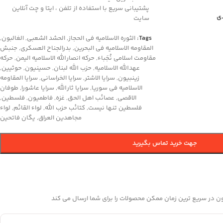
پشتیبانی سریع با استفاده از تلفن ، ایتا و چت آنلاین
دی
سایت
Tags:
الثوره الاسلامیه فی الحجاز
,
الحشد الشعبي
,
الغالبون
,
المقاومه الاسلامیه فی البحرین
,
بدرالجناح العسکری
,
جنبش
مقاومت اسلامی نُجَباء
,
حرکه انصارالله الاسلامیه الیمن
,
حرکه
عهدالله الاسلامیه
,
حزب الله لبنان
,
حسینیون
,
حوثیین
,
زینبیون
,
سرایا الاشتر
,
سرایا الخراسانی
,
سرایا المقاومه
الاسلامیه فی سوریا
,
سرایا ثارالله
,
سرایا عاشورا
,
طوفان
الاقصی
,
عصائب اهل الحق
,
غزه
,
فاطمیون
,
فلسطین
,
فلسطین تنها نیست
,
کتائب حزب الله
,
لواء القائم
,
لواء
مجاهدین العراق
,
یگان فاتحین
جهت خرید تماس بگیرید
 در سریع ترین زمان ممکن محصولات را برای شما ارسال می کند