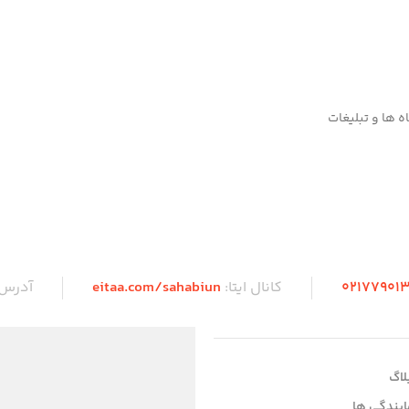
ویژگی‌های برجسته شامل برد پروازی بیش از
‌ها،
شابلون‌زنی اخ
هزار کیلومتر، سرعت قابل‌توجه در سطح پرواز
اسب بوده و
شماره سریال) را
پست، و قابلیت نفوذ در محیط‌های دارای
 اختصاصی
پدافند هوایی است. به همین دلیل، این
ویژگی‌های برج
) را داراست.
محصول می‌تواند علاوه بر نقش عملیاتی رزمی،
آیرودینامیک د
 شامل فرم
به عنوان یک قطعه شاخص در پروژه‌های
عمودی و ابعاد 
ایدار، دم T‑شکل با یک سکان
دکوری، نمایشگاه‌های دفاع مقدس و
دکورهای ماندگا
 ها و تبلیغات
 و جزئیات
مجموعه‌های یادبود نظامی نیز مورد استفاده
بسته ایده‌آل می
ه‌ای ایده‌آل
قرار گیرد.
 فضای باز و
۰2۱77901
کانال ایتا:
eitaa.com/sahabiun
آدرس
لاگ
ایندگی ها