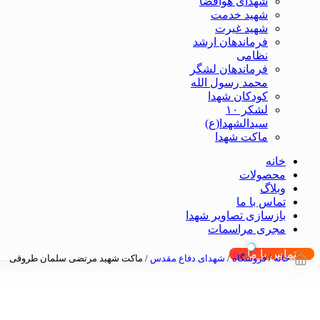
شهدای هوافضا
شهید خدمت
شهید غیرت
فرماندهان ارشد
نظامی
فرماندهان لشگر
محمد رسول الله
کودکان شهدا
لشکر ۱۰
سیدالشهدا(ع)
ماکت شهدا
خانه
محصولات
وبلاگ
تماس با ما
بازسازی تصاویر شهدا
مجری مراسمات
تماس با ما
خانه
/
فروشگاه
/
شهدای دفاع مقدس
/
ماکت شهید مرتضی سلمان طروقی