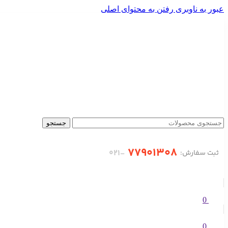
عبور به ناوبری
رفتن به محتوای اصلی
جستجو
77901308
-۰21
ثبت سفارش:
0
0