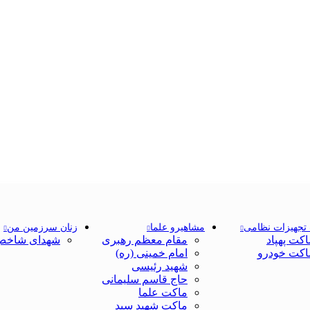
تجهیزات نظامی
مشاهیرو علما
زنان سرزمین من
اکت پهپاد
مقام معظم رهبری
شهدای شاخص
اکت خودرو
امام خمینی (ره)
شهید رئیسی
حاج قاسم سلیمانی
ماکت علما
ماکت شهید سید