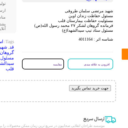
تولی
ارس
شهید مرتضی سلمان طروقی
مسئول حفاظت زندان اوین
منا
مسئولیت حفاظت بیمارستان قلب
پشتی
فرمانده گروهان لشکر ۲۷ محمد رسول الله(ص)
آنلا
مسئول ستاد تیپ سیدالشهدا(ع)
شناسه اثر : 4011164
Tags:
اس
قد
,
شهی
گروهان لشکر ۲۷ مح
مسئول ح
سیدالشه
افزودن به علاقه مندی
مقایسه
قلب
جهت خرید تماس بگیرید
ارسال سریع
موسسه طراحان انقلابی صحابیون در سریع ترین زمان ممکن محصولات را بر