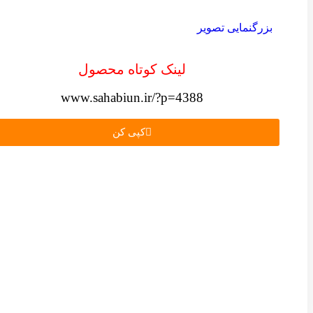
بزرگنمایی تصویر
لینک کوتاه محصول
www.sahabiun.ir/?p=4388
کپی کن