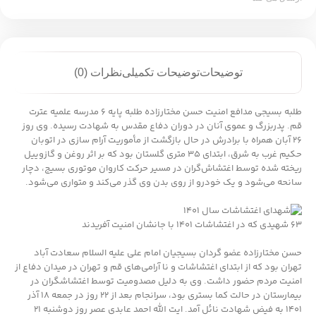
توضیحات
توضیحات تکمیلی
نظرات (0)
طلبه بسیجی مدافع امنیت حسن مختارزاده طلبه پایه ۶ مدرسه علمیه عترت
قم. پدربزرگ و عموی آنان در دوران دفاع مقدس به شهادت رسیده. وی روز
۲۶ آبان همراه با برادرش در حال بازگشت از مأموریت آرام سازی در اتوبان
حکیم غرب به شرق، ابتدای ۳۵ متری گلستان بود که بر اثر روغن و گازوییل
ریخته شده توسط اغتشاش‌گران در مسیر حرکت کاروان موتوری بسیج، دچار
سانحه می‌شود و یک خودرو از روی بدن وی گذر می‌کند و متواری می‌شود.
۶۳ شهیدی که در اغتشاشات ۱۴۰۱ با جانشان امنیت آفریدند
حسن مختارزاده عضو گردان بسیجیان امام علی علیه السلام سعادت آباد
تهران بود که از ابتدای اغتشاشات و نا آرامی‌های قم و تهران در میدان دفاع از
امنیت مردم حضور داشت. وی به دلیل مصدومیت توسط اغتشاشگران در
بیمارستان در حالت کما بستری بود، سرانجام بعد از ۲۲ روز در جمعه ۱۸ آذر
۱۴۰۱ به فیض شهادت نائل آمد. ایت الله احمد عابدی عصر روز دوشنبه ۲۱