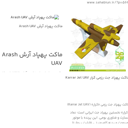
www.sahabiun.ir/?p=56
ماکت پهپاد آرش Arash UAV
جهت خرید تماس بگیرید
ماکت پهپاد آرش Arash
UAV
ماکت پهپاد انتحاری/کروز آرش (Arash UAV)
کت پهپاد جت رزمی کرار Karrar Jet UAV
«آرش» یک پهپاد انتحاری/موشک کروز بومی
ساخت ایران است که برای عملیات تهاجمی برد
بلند و اصابت دقیق به اهداف مهم طراحی
شده است. این پرنده با استفاده از موتور جت
جهت خرید تماس بگیرید
و طراحی آیرودینامیک کارآمد، قادر است
کت پهپاد جت رزمی «کرار» (Karrar Jet UAV)
مسافت‌های صدها کیلومتری را با سرعت بالا
طی کند. مأموریت اصلی آن انهدام اهداف
کرار» نخستین پهپاد جت ایرانی است؛ نماد
راهبردی، مراکز تجمع نیرو یا زیرساخت‌های
سارت و فناوری بومی. این پرنده با موتور
حیاتی دشمن با کمترین احتمال رهگیری است.
ربوجت و بدنه کامپوزیتی، قابلیت پرواز تا
نسخه‌های مختلف این سامانه بسته به
ارتفاع ۱۰ کیلومتر و سرعت حدود ۹۰۰ کیلومتر