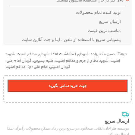
نفر در حال مشاهده محصول هستند
178
تولید کننده تمام محصولات
ارسال سریع
مناسب ترین قیمت
پشتیبانی سریع با استفاده از تلفن ، ایتا و چت آنلاین سایت
Tags:
حسن مختارزاده
,
شهدای اغتشاشات 1401
,
شهدای مدافع امنیت
,
شهید
امنیت
,
شهید دفاع از حرم و مدافع امنیت
,
طلبه بسیجی
,
گردان امام علی
,
گردان امنیتی امام علی (ع)
,
مدافع امنیت
جهت خرید تماس بگیرید
ارسال سریع
موسسه طراحان انقلابی صحابیون در سریع ترین زمان ممکن محصولات را برای شما
ارسال می کند