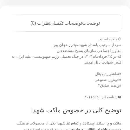
توضیحات
توضیحات تکمیلی
نظرات (0)
💠ماکت استند
سردار سرتیپ پاسدار شهید میثم رضوان پور
معاون اجتماعی سازمان بسیج مستضعفین
که در ۲۵ خردادماه ۱۴۰۴ در جنگ تحمیلی رژیم صهیونیستی علیه ایران به
فیض شهادت نائل آمدند.
#نقاشی_دیجیتال
#هوش_مصنوعی
#وعده_صادق۳
❤️شناسه اثر : ۴۰۱۱۵۹۵
توضیح کلی در خصوص ماکت شهدا
ماکت و یا استند ایستاده و تمام قد شهدا
یکی از محصولات فرهنگی
طراحان انقلابی صحابیون
موسسه
می باشد که جهت استفاده در