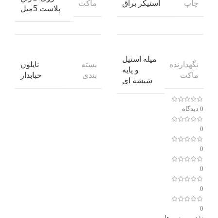
چاپ
ماکت
استیکر براق
پلاست 5میل
میله استیل
نگهدارنده
بسته
نایلون
و پایه
ماکت
بندی
حبابدار
شیشه ای
0 دیدگاه
0
0
0
0
0
نقد و بررسی‌ها