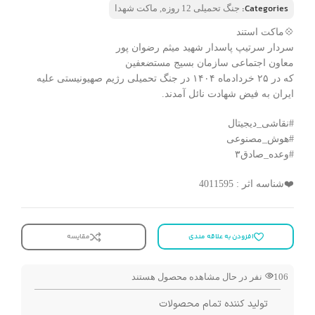
Categories:
جنگ تحمیلی 12 روزه
,
ماکت شهدا
💠ماکت استند
سردار سرتیپ پاسدار شهید میثم رضوان پور
معاون اجتماعی سازمان بسیج مستضعفین
که در ۲۵ خردادماه ۱۴۰۴ در جنگ تحمیلی رژیم صهیونیستی علیه
ایران به فیض شهادت نائل آمدند.
#نقاشی_دیجیتال
#هوش_مصنوعی
#وعده_صادق۳
❤️شناسه اثر : 4011595
افزودن به علاقه مندی
مقایسه
106
نفر در حال مشاهده محصول هستند
تولید کننده تمام محصولات