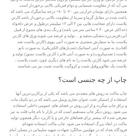
می آید که از مقاومت شیمیایی و دوام فیزیکی بالایی برخوردار است
همچنین دارای نوسان حرارتی بین ۲۰- تا ۸۰+ درجه سانتیگراد می باشد که
باعث شده در مقابل گرما و سرما از مقاومت بالایی برخوردار باشد.کارتن
پلاست دارای ضخامت هایی بین ۲ الی ۱۲ میلیمتر درطول و عرض دلخواه
(حداکثر عرض ۲.۴۰ سانتی متر می باشد) و رنگ بندی های متنوع از قبیل
آبی،قرمز،زرد،مشکی،سفید و …تولید و عرضه می شوند.ورق های کارتن
پلاست بنا به سفارش مشتری به صورت آنتی یووی (کارتن پلاست ضد
آفتاب)، به صورت آنتی استاتیک (ضدبارهای الکتریکی)، به صورت نانو
پلاست ( ضدمیکروب) و به صورت آنتی فایر ( کارتن پلاست نسوز) تولید و
عرضه می شود.کارتن پلاست را به نام های دیگری چون: شیت پلاست ،
پلاست پک ،هالوپروفیل شیت و کروگیت پلاست شیت نیز می شناسند.
چاپ از چه جنسی است؟
چاپ ماکت به روش های متعددی می باشد که یکی از پرکاربردترین آنها
استفاده از استیکر تحت عنوان تجاری وینیل می باشد که در دو تکنیک مات
و براق چاپ میگردد و از این روش در فضای های عمومی داخلی استفاده
می شود. روش دیگر چاپ مستقیم است که در بازار با نام چاپ فلت بد نیز
معرفی شده که بیشتر برای فضاهای خارجی و یا کاربرد دیگر همچون تولید
ماکت در ابعاد بزرگ استفاده می شود. چاپ ماکت ایستاده شهدای
فرودگاه بغداد که در چهلمین سالگرد شهادت شهید سلیمانی در مصلی امام
خمینی تهران رونمایی گردید است این تکنیک استفاده شد که تصاویر آن را