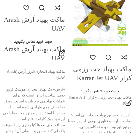
ماکت پهپاد آرش Arash
UAV
جهت خرید تماس بگیرید
ماکت پهپاد آرش Arash
UAV
ماکت پهپاد جت رزمی
ماکت پهپاد انتحاری/کروز آرش (Arash
کرار Karrar Jet UAV
UAV)
«آرش» یک پهپاد انتحاری/موشک کروز
جهت خرید تماس بگیرید
بومی ساخت ایران است که برای
ماکت پهپاد جت رزمی «کرار» (Karrar Jet
عملیات تهاجمی برد بلند و اصابت دقیق
UAV)
به اهداف مهم طراحی شده است. این
پرنده با استفاده از موتور جت و طراحی
«کرار» نخستین پهپاد جت ایرانی است؛
آیرودینامیک کارآمد، قادر است
نماد جسارت و فناوری بومی. این پرنده با
مسافت‌های صدها کیلومتری را با سرعت
موتور توربوجت و بدنه کامپوزیتی،
بالا طی کند. مأموریت اصلی آن انهدام
قابلیت پرواز تا ارتفاع ۱۰ کیلومتر و