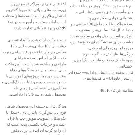
اهداف راهبردی، مراکز تجمع نیرو یا
سرعت حدود ۹۰۰ کیلومتر در ساعت دارد
زیرساخت‌های حیاتی دشمن با کمترین
و در مأموریت‌های رزمی، شناسایی و
احتمال رهگیری است. نسخه‌های مختلف
پشتیبانی هوایی به‌کار می‌رود.
این سامانه بسته به مأموریت، در نوع
نسخهٔ ماکت با ابعاد طول 190 سانتی‌متر
کلاهک و برد عملیاتی تفاوت دارند.
و دهانهٔ بال 154 سانتی‌متر، به‌صورت
دقیق بر اساس مدل واقعی ساخته شده؛
نسخهٔ ماکت ارائه‌شده با ابعاد تقریبی
مناسب برای نمایشگاه‌های دفاع مقدس،
دهانه بال 100 سانتی‌متر، طول 125
موزه‌ها و پروژه‌های آموزشی.
سانتی‌متر و ارتفاع حدود 50 سانتی‌متر، با
ویژگی‌ها: طراحی جت‌گونه، فرم
دقت بالا بر اساس نسخه عملیاتی
آیرودینامیک دقیق، و قابلیت رنگ‌آمیزی
طراحی و ساخته شده است. این ماکت
اختصاصی.
برای استفاده در نمایشگاه‌های دفاع
کرار، پرنده‌ای از ایمان و اراده— جلوه‌ای
مقدس، موزه‌ها، پروژه‌های آموزشی یا
از شعار جاودانۀ «ما می‌توانیم».
یادبود مناسب بوده و قابلیت رنگ‌آمیزی و
شابلون‌زنی اختصاصی (پرچم، نام
شناسه اثر: 4011672
محصول، شماره سریال) را داراست.
ویژگی‌های برجسته این محصول شامل
فرم بال پس‌گرای پایدار، دم T‑شکل با
یک سکان عمودی، موتور جت با نازل
عقبی، و جزئیات تکمیلی بدنه است که
آن را به گزینه‌ای ایده‌آل برای دکور