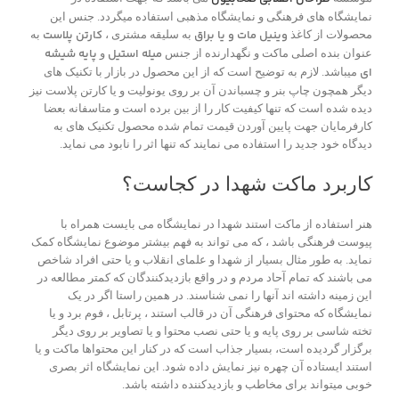
نمایشگاه های فرهنگی و نمایشگاه مذهبی استفاده میگردد. جنس این
وینیل مات و یا براق
کارتن پلاست
محصولات از کاغذ
به سلیقه مشتری ،
به
میله استیل
پایه شیشه
عنوان بنده اصلی ماکت و نگهدارنده از جنس
و
ای
میباشد. لازم به توضیح است که از این محصول در بازار با تکنیک های
دیگر همچون چاپ بنر و چسباندن آن بر روی یونولیت و یا کارتن پلاست نیز
دیده شده است که تنها کیفیت کار را از بین برده است و متاسفانه بعضا
کارفرمایان جهت پایین آوردن قیمت تمام شده محصول تکنیک های به
دیدگاه خود جدید را استفاده می نمایند که تنها اثر را نابود می نماید.
کاربرد ماکت شهدا در کجاست؟
هنر استفاده از ماکت استند شهدا در نمایشگاه می بایست همراه با
پیوست فرهنگی باشد ، که می تواند به فهم بیشتر موضوع نمایشگاه کمک
نماید. به طور مثال بسیار از شهدا و علمای انقلاب و یا حتی افراد شاخص
می باشند که تمام آحاد مردم و در واقع بازدیدکنندگان که کمتر مطالعه در
این زمینه داشته اند آنها را نمی شناسند. در همین راستا اگر در یک
نمایشگاه که محتوای فرهنگی آن در قالب استند ، پرتابل ، فوم برد و یا
تخته شاسی بر روی پایه و یا حتی نصب محتوا و یا تصاویر بر روی دیگر
برگزار گردیده است، بسیار جذاب است که در کنار این محتواها ماکت و یا
استند ایستاده آن چهره نیز نمایش داده شود. این نمایشگاه اثر بصری
خوبی میتواند برای مخاطب و بازدیدکننده داشته باشد.