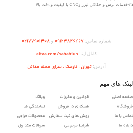
👈خدمات برش و حکاکی لیزر وCNC با کیفیت و دقت بالا
دریافت اپلیکیشن وودمارت شاپ
۰2۱77901308
۰۹۱۲۳846467
شماره تماس:
و
eitaa.com/sahabiun
کانال ایتا:
تهران ،‌ نارمک ، سرای محله مدائن
آدرس:
لینک های مهم
صفحه اصلی
قوانین و مقررات
وبلاگ
فروشگاه
همکاری در فروش
نمایندگی ها
تماس با ما
روش های ثبت سفارش
محصولات حراجی
درباره ما
شرایط مرجوعی
سوالات متداول