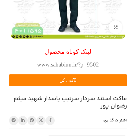
بزرگنمایی تصویر
لینک کوتاه محصول
www.sahabiun.ir/?p=9502
کپی کن
ماکت استند سردار سرتیپ پاسدار شهید میثم
رضوان پور
اشتراک گذاری: