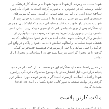
شهید سلیمانی و برخی از شهدا همچون شهدا به واسطه کار فرهنگی و
تبلیغی وسیعی که در خصوص آنان صورت گرفته است به عنوان یک چهره
شناخته شده اند و این امر نیز بعضا سبب آن گشته است که موتورهای
جستجوی اینترنتی نیز حتی این چهره ها را میشناسند و به خوبی پس از
شهادت سردار دلها شهید حاج قاسم سلیمانی دیدیم که اپلیکشینی همچون
اینستاگرام پس از ترور ناجوانمردانی که از سوی خبیث ترین انسان عصر
حاضر ، رئیس جمهور رژیم امریکا به شهادت رسید ، جهت جلوگیری از
نمایش و کار فرهنگی جبهه انقلاب اسلامی تلاش نمود محتواهایی که به
هشتک شهید سلیمانی و امثالهم نمایش داده می شود را پاک و در واقع این
حرکت را خنثی نماید. و یا حتی از موتورهای هوشمند جستجو نیز کمک
گرفتن تا در محتوا اگر اسم نیز پیدا نشد چهره را شناسایی و محتوا را پاک
نمایند.
در همین راستا صفحه اینستاگرام این موسسه با دنبال کننده ای در حدود
پنجاه هزار نفر بدلیل انتشار محتوا با موضوع محصولات فرهنگی پیرامون
شهدا و انقلاب اسلامی از سوی اینستاگرام چندین نوبت مورد اخطار قرار
گرفت و در نهایت صفحه به طور کامل حدود یکسال با آیدی Sahabiun
مسدود گردید.
ماکت کارتن پلاست
با قرار گرفتن دو ورق خارجی مسطح بر روی یکدیگر کارتن پلاست به وجود