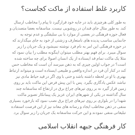
کاربرد غلط استفاده از ماکت کجاست؟
به طور کلی هرچیزی باید در جایه خود قرارگیرد تا پیام را مخاطب ارسال
کند. به طور مثال جای قندان در روشویی نیست. متاسفانه بعضا متصدیان و
فعال حوزه فرهنگی در بعضی از موارد با بی سلیقگی و عدم توجه به
جانمایی مناسب پدیده های نامتعارف و زشتی از خود به جای میگذارند که
در حوزه فرهنگی این امر به نام فرد نوشته نمیشود و یک جریان را زیر
سوال میبرد. برای فهم بهتر مطلب میتوان اینگونه مطلب را بیان نمود که
مثلا یک ماکت تمام قد ایستاده از یک انسان اصولا برای چه ساخته شده
است؟ در جواب اولین چیزی که به ذهن میرسد آن است که مخاطب حس
کند در کنار آن فرد در اندازه واقعی و طبیعی ایستاده است و میتواند ارتباط
بهتری با او در لحظه داشته باشد و حتی با وی اگر در قید حیاط مادی نیز
نباشد عکس یادگاری بگیرد. پس با این پیش فرض این ماکت باید بر روی
زمین قرار گیرد نه بر روی تیرهای چراغ برق در ارتفاع که متاسفانه چند
سال گذاشته در یکی از شهرهای ایران عزیز یک پیمانکار تصویر ماکت
شهدا را در بلواری بر روی تیرهای چراغ برق نصب نمود که بازخورد بسیاری
منفی در ذهن مخاطب ایجاد و رسانه های معاند نیز از این فرصت استفاده
تبلیغاتی منفی نمودند و این حرکت متاسفانه یک جریان را زیر سوال برد.
کار فرهنگی جبهه انقلاب اسلامی