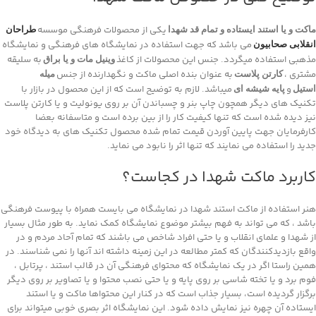
یکی از محصولات فرهنگی موسسه
ماکت و یا استند ایستاده و تمام قد شهدا
طراحان
می باشد که جهت استفاده در نمایشگاه های فرهنگی و نمایشگاه
انقلابی صحابیون
مذهبی استفاده میگردد. جنس این محصولات از کاغذ
به سلیقه
وینیل مات و یا براق
مشتری ،
به عنوان بنده اصلی ماکت و نگهدارنده از جنس
کارتن پلاست
میله
و
میباشد. لازم به توضیح است که از این محصول در بازار با
استیل
پایه شیشه ای
تکنیک های دیگر همچون چاپ بنر و چسباندن آن بر روی یونولیت و یا کارتن پلاست
نیز دیده شده است که تنها کیفیت کار را از بین برده است و متاسفانه بعضا
کارفرمایان جهت پایین آوردن قیمت تمام شده محصول تکنیک های به دیدگاه خود
جدید را استفاده می نمایند که تنها اثر را نابود می نماید.
کاربرد ماکت شهدا در کجاست؟
هنر استفاده از ماکت استند شهدا در نمایشگاه می بایست همراه با پیوست فرهنگی
باشد ، که می تواند به فهم بیشتر موضوع نمایشگاه کمک نماید. به طور مثال بسیار
از شهدا و علمای انقلاب و یا حتی افراد شاخص می باشند که تمام آحاد مردم و در
واقع بازدیدکنندگان که کمتر مطالعه در این زمینه داشته اند آنها را نمی شناسند. در
همین راستا اگر در یک نمایشگاه که محتوای فرهنگی آن در قالب استند ، پرتابل ،
فوم برد و یا تخته شاسی بر روی پایه و یا حتی نصب محتوا و یا تصاویر بر روی دیگر
برگزار گردیده است، بسیار جذاب است که در کنار این محتواها ماکت و یا استند
ایستاده آن چهره نیز نمایش داده شود. این نمایشگاه اثر بصری خوبی میتواند برای