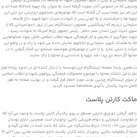
شهید سلیمانی و برخی از شهدا همچون شهدا به واسطه کار فرهنگی و تبلیغی
وسیعی که در خصوص آنان صورت گرفته است به عنوان یک چهره شناخته شده اند و
این امر نیز بعضا سبب آن گشته است که موتورهای جستجوی اینترنتی نیز حتی این
چهره ها را میشناسند و به خوبی پس از شهادت سردار دلها شهید حاج قاسم
سلیمانی دیدیم که اپلیکشینی همچون اینستاگرام پس از ترور ناجوانمردانی که از
سوی خبیث ترین انسان عصر حاضر ، رئیس جمهور رژیم امریکا به شهادت رسید ،
جهت جلوگیری از نمایش و کار فرهنگی جبهه انقلاب اسلامی تلاش نمود محتواهایی
که به هشتک شهید سلیمانی و امثالهم نمایش داده می شود را پاک و در واقع این
حرکت را خنثی نماید. و یا حتی از موتورهای هوشمند جستجو نیز کمک گرفتن تا در
محتوا اگر اسم نیز پیدا نشد چهره را شناسایی و محتوا را پاک نمایند.
در همین راستا صفحه اینستاگرام این موسسه با دنبال کننده ای در حدود پنجاه هزار
نفر بدلیل انتشار محتوا با موضوع محصولات فرهنگی پیرامون شهدا و انقلاب اسلامی
از سوی اینستاگرام چندین نوبت مورد اخطار قرار گرفت و در نهایت صفحه به طور
کامل حدود یکسال با آیدی Sahabiun مسدود گردید.
ماکت کارتن پلاست
با قرار گرفتن دو ورق خارجی مسطح بر روی یکدیگر کارتن پلاست به وجود می آید که
از مقاومت شیمیایی و دوام فیزیکی بالایی برخوردار است همچنین دارای نوسان
حرارتی بین ۲۰- تا ۸۰+ درجه سانتیگراد می باشد که باعث شده در مقابل گرما و
سرما از مقاومت بالایی برخوردار باشد.کارتن پلاست دارای ضخامت هایی بین ۲ الی ۱۲