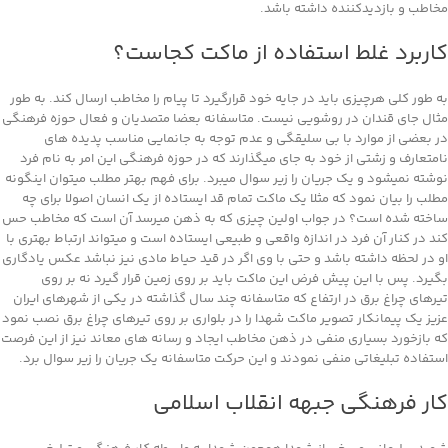
مخاطب و بازدیدکننده داشته باشد.
کاربرد غلط استفاده از ماکت کجاست؟
به طور کلی هرچیزی باید در جایه خود قرارگیرد تا پیام را مخاطب ارسال کند. به طور
مثال جای قندان در روشویی نیست. متاسفانه بعضا متصدیان و فعال حوزه فرهنگی
در بعضی از موارد با بی سلیقگی و عدم توجه به جانمایی مناسب پدیده های
نامتعارف و زشتی از خود به جای میگذارند که در حوزه فرهنگی این امر به نام فرد
نوشته نمیشود و یک جریان را زیر سوال میبرد. برای فهم بهتر مطلب میتوان اینگونه
مطلب را بیان نمود که مثلا یک ماکت تمام قد ایستاده از یک انسان اصولا برای چه
ساخته شده است؟ در جواب اولین چیزی که به ذهن میرسد آن است که مخاطب حس
کند در کنار آن فرد در اندازه واقعی و طبیعی ایستاده است و میتواند ارتباط بهتری با
او در لحظه داشته باشد و حتی با وی اگر در قید حیاط مادی نیز نباشد عکس یادگاری
بگیرد. پس با این پیش فرض این ماکت باید بر روی زمین قرار گیرد نه بر روی
تیرهای چراغ برق در ارتفاع که متاسفانه چند سال گذاشته در یکی از شهرهای ایران
عزیز یک پیمانکار تصویر ماکت شهدا را در بلواری بر روی تیرهای چراغ برق نصب نمود
که بازخورد بسیاری منفی در ذهن مخاطب ایجاد و رسانه های معاند نیز از این فرصت
استفاده تبلیغاتی منفی نمودند و این حرکت متاسفانه یک جریان را زیر سوال برد.
کار فرهنگی جبهه انقلاب اسلامی