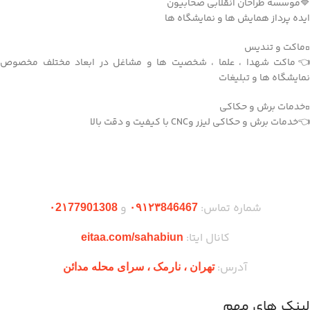
🔷موسسه طراحان انقلابی صحابیون
ایده پرداز همایش ها و نمایشگاه ها
▫️ماکت و تندیس
👈ماکت شهدا ، علما ، شخصیت ها و مشاغل در ابعاد مختلف مخصوص
نمایشگاه ها و تبلیغات
▫️خدمات برش و حکاکی
👈خدمات برش و حکاکی لیزر وCNC با کیفیت و دقت بالا
دریافت اپلیکیشن وودمارت شاپ
شماره تماس:
و
۰2۱77901308
۰۹۱۲۳846467
کانال ایتا:
eitaa.com/sahabiun
آدرس:
تهران ،‌ نارمک ، سرای محله مدائن
لینک های مهم