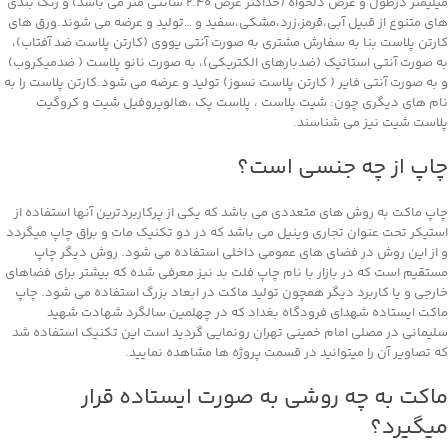
میلیمتر درطول و عرض دلخواه (حداکثر عرض ۲.۴۰ سانتی متر می باشد) و رنگ بندی
های متنوع از قبیل آبی،قرمز،زرد،مشکی،سفید و …تولید و عرضه می شوند.ورق های
کارتن پلاست بنا به سفارش مشتری به صورت آنتی یووی (کارتن پلاست ضد آفتاب)،
به صورت آنتی استاتیک (ضدبارهای الکتریکی)، به صورت نانو پلاست ( ضدمیکروب)
و به صورت آنتی فایر ( کارتن پلاست نسوز) تولید و عرضه می شود.کارتن پلاست را به
نام های دیگری چون: شیت پلاست ، پلاست پک ،هالوپروفیل شیت و کروگیت
پلاست شیت نیز می شناسند.
چاپ از چه جنسی است؟
چاپ ماکت به روش های متعددی می باشد که یکی از پرکاربردترین آنها استفاده از
استیکر تحت عنوان تجاری وینیل می باشد که در دو تکنیک مات و براق چاپ میگردد
و از این روش در فضای های عمومی داخلی استفاده می شود. روش دیگر چاپ
مستقیم است که در بازار با نام چاپ فلت بد نیز معرفی شده که بیشتر برای فضاهای
خارجی و یا کاربرد دیگر همچون تولید ماکت در ابعاد بزرگ استفاده می شود. چاپ
ماکت ایستاده شهدای فرودگاه بغداد که در چهلمین سالگرد شهادت شهید
سلیمانی در مصلی امام خمینی تهران رونمایی گردید است این تکنیک استفاده شد
که تصاویر آن را میتوانید در قسمت پروژه ها مشاهده نمایید.
ماکت به چه روشی به صورت ایستاده قرار
میگیرد؟