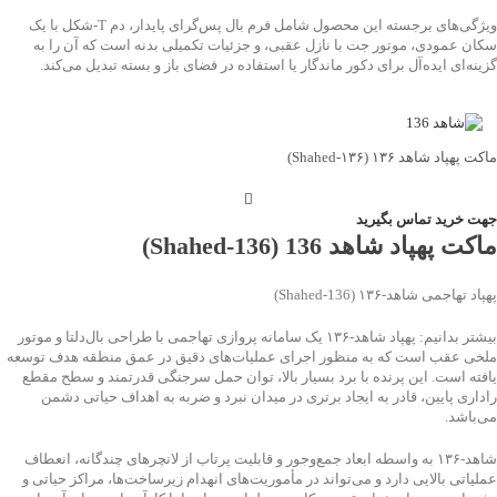
ویژگی‌های برجسته این محصول شامل فرم بال پس‌گرای پایدار، دم T‑شکل با یک
سکان عمودی، موتور جت با نازل عقبی، و جزئیات تکمیلی بدنه است که آن را به
گزینه‌ای ایده‌آل برای دکور ماندگار یا استفاده در فضای باز و بسته تبدیل می‌کند.
ماکت پهپاد شاهد ۱۳۶ (Shahed‑۱۳۶)
جهت خرید تماس بگیرید
ماکت پهپاد شاهد 136 (Shahed‑136)
پهپاد تهاجمی شاهد‑۱۳۶ (Shahed‑136)
بیشتر بدانیم: پهپاد شاهد‑۱۳۶ یک سامانه پروازی تهاجمی با طراحی بال‌دلتا و موتور
ملخی عقب است که به منظور اجرای عملیات‌های دقیق در عمق منطقه هدف توسعه
یافته است. این پرنده با برد بسیار بالا، توان حمل سرجنگی قدرتمند و سطح مقطع
راداری پایین، قادر به ایجاد برتری در میدان نبرد و ضربه به اهداف حیاتی دشمن
می‌باشد.
شاهد‑۱۳۶ به واسطه ابعاد جمع‌وجور و قابلیت پرتاب از لانچرهای چندگانه، انعطاف
عملیاتی بالایی دارد و می‌تواند در مأموریت‌های انهدام زیرساخت‌ها، مراکز حیاتی و