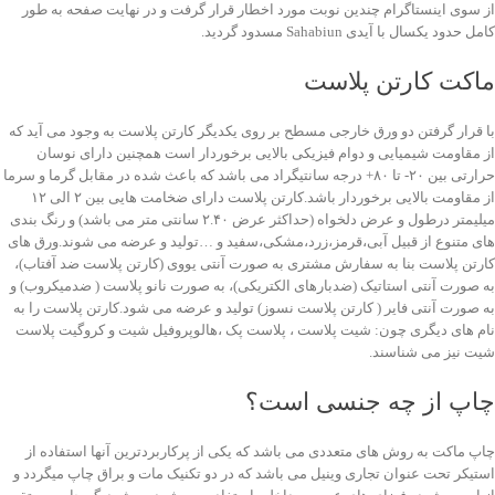
از سوی اینستاگرام چندین نوبت مورد اخطار قرار گرفت و در نهایت صفحه به طور
کامل حدود یکسال با آیدی Sahabiun مسدود گردید.
ماکت کارتن پلاست
با قرار گرفتن دو ورق خارجی مسطح بر روی یکدیگر کارتن پلاست به وجود می آید که
از مقاومت شیمیایی و دوام فیزیکی بالایی برخوردار است همچنین دارای نوسان
حرارتی بین ۲۰- تا ۸۰+ درجه سانتیگراد می باشد که باعث شده در مقابل گرما و سرما
از مقاومت بالایی برخوردار باشد.کارتن پلاست دارای ضخامت هایی بین ۲ الی ۱۲
میلیمتر درطول و عرض دلخواه (حداکثر عرض ۲.۴۰ سانتی متر می باشد) و رنگ بندی
های متنوع از قبیل آبی،قرمز،زرد،مشکی،سفید و …تولید و عرضه می شوند.ورق های
کارتن پلاست بنا به سفارش مشتری به صورت آنتی یووی (کارتن پلاست ضد آفتاب)،
به صورت آنتی استاتیک (ضدبارهای الکتریکی)، به صورت نانو پلاست ( ضدمیکروب) و
به صورت آنتی فایر ( کارتن پلاست نسوز) تولید و عرضه می شود.کارتن پلاست را به
نام های دیگری چون: شیت پلاست ، پلاست پک ،هالوپروفیل شیت و کروگیت پلاست
شیت نیز می شناسند.
چاپ از چه جنسی است؟
چاپ ماکت به روش های متعددی می باشد که یکی از پرکاربردترین آنها استفاده از
استیکر تحت عنوان تجاری وینیل می باشد که در دو تکنیک مات و براق چاپ میگردد و