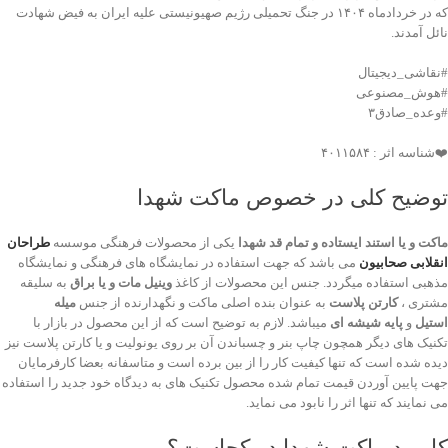
که در خردادماه ۱۴۰۴ در جنگ تحمیلی رژیم صهیونیستی علیه ایران به فیض شهادت
نائل آمدند.
#نقاشی_دیجیتال
#هوش_مصنوعی
#وعده_صادق۳
❤️شناسه اثر : ۴۰۱۱۵۸۴
توضیح کلی در خصوص ماکت شهدا
ماکت و یا استند ایستاده و تمام قد شهدا
یکی از محصولات فرهنگی موسسه
طراحان
انقلابی صحابیون
می باشد که جهت استفاده در نمایشگاه های فرهنگی و نمایشگاه
مذهبی استفاده میگردد. جنس این محصولات از کاغذ
وینیل مات و یا براق
به سلیقه
مشتری ،
کارتن پلاست
به عنوان بنده اصلی ماکت و نگهدارنده از جنس
میله
استیل
و
پایه شیشه ای
میباشد. لازم به توضیح است که از این محصول در بازار با
تکنیک های دیگر همچون چاپ بنر و چسباندن آن بر روی یونولیت و یا کارتن پلاست نیز
دیده شده است که تنها کیفیت کار را از بین برده است و متاسفانه بعضا کارفرمایان
جهت پایین آوردن قیمت تمام شده محصول تکنیک های به دیدگاه خود جدید را استفاده
می نمایند که تنها اثر را نابود می نماید.
کاربرد ماکت شهدا در کجاست؟