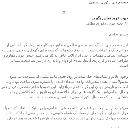
جعبه چوبی دکوری نظامی
جهت خرید تماس بگیرید
💠 جعبه چوبی دکوری نظامی
بیشتر بدانیم:
این جعبه چوبی با رنگ سبز تیره‌ی نظامی و ظاهر کهنه‌کار خود، روایتگر داستانی از
دوران جنگ و عملیات است. این نوع جعبه‌ها در گذشته برای نگهداری و حمل تجهیزات
حساس نظامی، مهمات یا حتی ابزارآلات خاص به کار می‌رفتند. جنس چوبی مقاوم و
طراحی ساده و کاربردی آن‌ها، نمادی از دوام و پایداری در شرایط سخت میدانی
است.
وجود علائم و نشانه‌های حک شده بر روی جعبه، مانند مثلثی که مشاهده می‌شود،
معمولاً نشان‌دهنده محتویات، واحد استفاده‌کننده، یا شماره سری ساخت بوده و به
اصالت و تاریخی بودن این گونه اقلام می‌افزاید. این جعبه با ظاهر منحصربه‌فرد و حس
و حال نظامی‌اش، یک گزینه عالی برای علاقه‌مندان به تاریخ جنگ، کلکسیونرها و
کسانی است که به دنبال دکوراسیونی با داستان و شخصیت هستند.
می‌توانید از این جعبه در فضاهای با تم صنعتی، نظامی، یا روستیک استفاده کنید و با
قرار دادن آن در گوشه‌ای از فضا، یک نقطه کانونی جذاب و پر معنی ایجاد کنید. این
جعبه نه تنها یک شیء دکوری است، بلکه یک قطعه از تاریخ را با خود به همراه دارد.