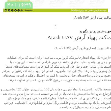
ماکت پهپاد آرش Arash UAV
جهت خرید تماس بگیرید
ماکت پهپاد آرش Arash UAV
ماکت پهپاد انتحاری/کروز آرش (Arash UAV)
«آرش» یک پهپاد انتحاری/موشک کروز بومی ساخت ایران است که برای عملیات
تهاجمی برد بلند و اصابت دقیق به اهداف مهم طراحی شده است. این پرنده با
استفاده از موتور جت و طراحی آیرودینامیک کارآمد، قادر است مسافت‌های صدها
کیلومتری را با سرعت بالا طی کند. مأموریت اصلی آن انهدام اهداف راهبردی، مراکز
تجمع نیرو یا زیرساخت‌های حیاتی دشمن با کمترین احتمال رهگیری است. نسخه‌های
مختلف این سامانه بسته به مأموریت، در نوع کلاهک و برد عملیاتی تفاوت دارند.
نسخهٔ ماکت ارائه‌شده با ابعاد تقریبی دهانه بال 100 سانتی‌متر، طول 125 سانتی‌متر و
ارتفاع حدود 50 سانتی‌متر، با دقت بالا بر اساس نسخه عملیاتی طراحی و ساخته شده
است. این ماکت برای استفاده در نمایشگاه‌های دفاع مقدس، موزه‌ها، پروژه‌های
آموزشی یا یادبود مناسب بوده و قابلیت رنگ‌آمیزی و شابلون‌زنی اختصاصی (پرچم،
نام محصول، شماره سریال) را داراست.