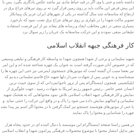
داشته باشد و حتی با وی اگر در قید حیاط مادی نیز نباشد عکس یادگاری بگیرد. پس با
این پیش فرض این ماکت باید بر روی زمین قرار گیرد نه بر روی تیرهای چراغ برق در
ارتفاع که متاسفانه چند سال گذاشته در یکی از شهرهای ایران عزیز یک پیمانکار
تصویر ماکت شهدا را در بلواری بر روی تیرهای چراغ برق نصب نمود که بازخورد
بسیاری منفی در ذهن مخاطب ایجاد و رسانه های معاند نیز از این فرصت استفاده
تبلیغاتی منفی نمودند و این حرکت متاسفانه یک جریان را زیر سوال برد.
کار فرهنگی جبهه انقلاب اسلامی
شهید سلیمانی و برخی از شهدا همچون شهدا به واسطه کار فرهنگی و تبلیغی وسیعی
که در خصوص آنان صورت گرفته است به عنوان یک چهره شناخته شده اند و این امر
نیز بعضا سبب آن گشته است که موتورهای جستجوی اینترنتی نیز حتی این چهره ها را
میشناسند و به خوبی پس از شهادت سردار دلها شهید حاج قاسم سلیمانی دیدیم که
اپلیکشینی همچون اینستاگرام پس از ترور ناجوانمردانی که از سوی خبیث ترین
انسان عصر حاضر ، رئیس جمهور رژیم امریکا به شهادت رسید ، جهت جلوگیری از
نمایش و کار فرهنگی جبهه انقلاب اسلامی تلاش نمود محتواهایی که به هشتک شهید
سلیمانی و امثالهم نمایش داده می شود را پاک و در واقع این حرکت را خنثی نماید. و
یا حتی از موتورهای هوشمند جستجو نیز کمک گرفتن تا در محتوا اگر اسم نیز پیدا نشد
چهره را شناسایی و محتوا را پاک نمایند.
در همین راستا صفحه اینستاگرام این موسسه با دنبال کننده ای در حدود پنجاه هزار
نفر بدلیل انتشار محتوا با موضوع محصولات فرهنگی پیرامون شهدا و انقلاب اسلامی