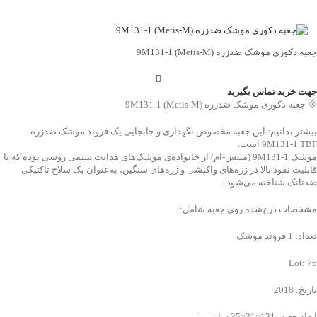
جعبه دکوری موشک ضدزره 9M131-1 (Metis-M)
جهت خرید تماس بگیرید
💠 جعبه دکوری موشک ضدزره 9M131-1 (Metis-M)
بیشتر بدانیم: این جعبه مخصوص نگهداری و جابجایی یک فروند موشک ضدزره
9M131-1 TBF است.
موشک 9M131-1 (متیس-ام) از خانواده‌ی موشک‌های هدایت سیمی روسی بوده که با
قابلیت نفوذ بالا در زره‌های واکنشی و زره‌های سنگین، به‌عنوان یک سلاح تاکتیکی
ضدتانک شناخته می‌شود.
مشخصات درج‌شده روی جعبه شامل:
تعداد: 1 فروند موشک
Lot: 76
تاریخ: 2018
ابعاد جعبه: 131×31×35 سانتی‌متر