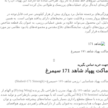
پشتیبانی نیروهای خط مقدم به کار رود. طراحی ساده اما کارآمد این پهپاد، آن را به
گزینه‌ای ایده‌آل برای عملیات‌های پرریسک و طولانی بدل کرده است.
ویژگی‌های برجسته شامل برد پروازی بیش از هزار کیلومتر، سرعت قابل‌توجه در
سطح پرواز پست، و قابلیت نفوذ در محیط‌های دارای پدافند هوایی است. به همین
دلیل، این محصول می‌تواند علاوه بر نقش عملیاتی رزمی، به عنوان یک قطعه شاخص
در پروژه‌های دکوری، نمایشگاه‌های دفاع مقدس و مجموعه‌های یادبود نظامی نیز مورد
استفاده قرار گیرد.
ماکت پهپاد شاهد ۱۷۱ سیمرغ
جهت خرید تماس بگیرید
ماکت پهپاد شاهد 171 سیمرغ
ماکت پهپاد شناسایی / رزمی شاهد‑۱۷۱ «سیمرغ» (Shahed‑171 Simorgh)
بیشتر بدانیم: شاهد‑۱۷۱ یک پهپاد مدرن با طراحی بال پرنده (Flying Wing) و الهام از
سامانه RQ‑170 Sentinel آمریکایی است که با مهندسی بومی بازطراحی و تولید شده.
این پرنده با سطح مقطع راداری بسیار پایین، سامانه‌های پیشرفته شناسایی، و توان
حمل مهمات هدایت‌شونده، به‌عنوان یکی از دارایی‌های راهبردی نیروی هوافضای
سپاه پاسداران شناخته می‌شود.