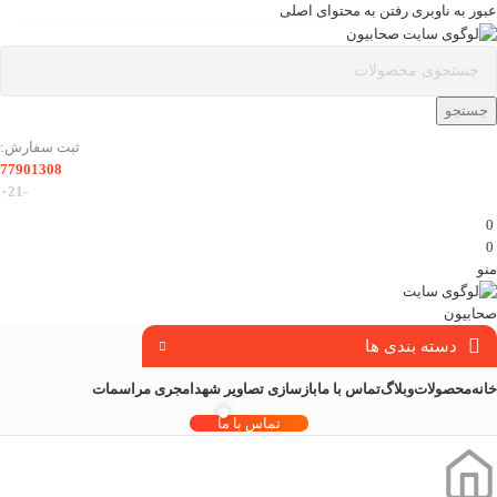
عبور به ناوبری
رفتن به محتوای اصلی
جستجو
ثبت سفارش:
77901308
-۰21
0
0
منو
دسته بندی ها
خانه
محصولات
وبلاگ
تماس با ما
بازسازی تصاویر شهدا
مجری مراسمات
تماس با ما