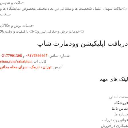
▫️ماکت و تندیس
👈ماکت شهدا ، علما ، شخصیت ها و مشاغل در ابعاد مختلف مخصوص نمایشگاه ها و
تبلیغات
▫️خدمات برش و حکاکی
👈خدمات برش و حکاکی لیزر وCNC با کیفیت و دقت بالا
دریافت اپلیکیشن وودمارت شاپ
شماره تماس:
۰۹۱۲۳846467
و
۰2۱77901308
کانال ایتا:
eitaa.com/sahabiun
آدرس:
تهران ،‌ نارمک ، سرای محله مدائن
لینک های مهم
صفحه اصلی
فروشگاه
تماس با ما
درباره ما
قوانین و مقررات
همکاری در فروش