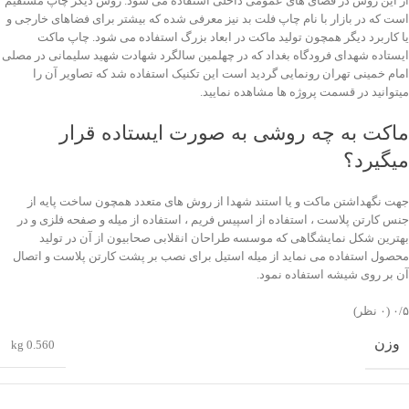
از این روش در فضای های عمومی داخلی استفاده می شود. روش دیگر چاپ مستقیم
است که در بازار با نام چاپ فلت بد نیز معرفی شده که بیشتر برای فضاهای خارجی و
یا کاربرد دیگر همچون تولید ماکت در ابعاد بزرگ استفاده می شود. چاپ ماکت
ایستاده شهدای فرودگاه بغداد که در چهلمین سالگرد شهادت شهید سلیمانی در مصلی
امام خمینی تهران رونمایی گردید است این تکنیک استفاده شد که تصاویر آن را
میتوانید در قسمت پروژه ها مشاهده نمایید.
ماکت به چه روشی به صورت ایستاده قرار
میگیرد؟
جهت نگهداشتن ماکت و یا استند شهدا از روش های متعدد همچون ساخت پایه از
جنس کارتن پلاست ، استفاده از اسپیس فریم ، استفاده از میله و صفحه فلزی و در
بهترین شکل نمایشگاهی که موسسه طراحان انقلابی صحابیون از آن در تولید
محصول استفاده می نماید از میله استیل برای نصب بر پشت کارتن پلاست و اتصال
آن بر روی شیشه استفاده نمود.
‫۰/۵
‫(۰ نظر)
وزن
0.560 kg