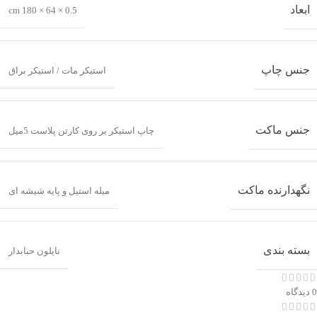
ابعاد
0.5 × 64 × 180 cm
جنس چاپ
استیکر مات / استیکر براق
جنس ماکت
چاپ استیکر بر روی کارتن پلاست 5میل
نگهدارنده ماکت
میله استیل و پایه شیشه ای
بسته بندی
نایلون حبابدار
0 دیدگاه