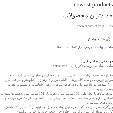
newest products
جدیدترین محصولات
www.sahabiun.ir/?p=9073
ماکت پهپاد جت رزمی کرار Karrar Jet UAV
جهت خرید تماس بگیرید
ماکت پهپاد جت رزمی «کرار» (Karrar Jet UAV)
«کرار» نخستین پهپاد جت ایرانی است؛ نماد جسارت و فناوری بومی. این پرنده با
موتور توربوجت و بدنه کامپوزیتی، قابلیت پرواز تا ارتفاع ۱۰ کیلومتر و سرعت حدود
۹۰۰ کیلومتر در ساعت دارد و در مأموریت‌های رزمی، شناسایی و پشتیبانی هوایی
به‌کار می‌رود.
نسخهٔ ماکت با ابعاد طول 190 سانتی‌متر و دهانهٔ بال 154 سانتی‌متر، به‌صورت دقیق بر
اساس مدل واقعی ساخته شده؛ مناسب برای نمایشگاه‌های دفاع مقدس، موزه‌ها و
پروژه‌های آموزشی.
ویژگی‌ها: طراحی جت‌گونه، فرم آیرودینامیک دقیق، و قابلیت رنگ‌آمیزی اختصاصی.
کرار، پرنده‌ای از ایمان و اراده— جلوه‌ای از شعار جاودانۀ «ما می‌توانیم».