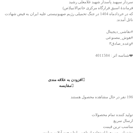
سردار سپهبد پاسدار شهید غلامعلی رشید
فرماندهٔ اسبق قرارگاه مرکزی خاتم‌الانبیا(ص)
که در خردادماه 1404 در جنگ تحمیلی رژیم صهیونیستی علیه ایران به فیض شهادت
نائل آمدند.
#نقاشی_دیجیتال
#هوش_مصنوعی
#وعده_صادق۳
❤️شناسه اثر : 4011584
افزودن به علاقه مندی
مقایسه
196
نفر در حال مشاهده محصول هستند
تولید کننده تمام محصولات
ارسال سریع
مناسب ترین قیمت
پشتیبانی سریع با استفاده از تلفن ، ایتا و چت آنلاین سایت