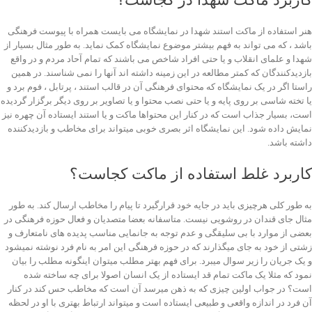
هنر استفاده از ماکت استند شهدا در نمایشگاه می بایست همراه با پیوست فرهنگی
باشد ، که می تواند به فهم بیشتر موضوع نمایشگاه کمک نماید. به طور مثال بسیار از
شهدا و علمای انقلاب و یا حتی افراد شاخص می باشند که تمام آحاد مردم و در واقع
بازدیدکنندگان که کمتر مطالعه در این زمینه داشته اند آنها را نمی شناسند. در همین
راستا اگر در یک نمایشگاه که محتوای فرهنگی آن در قالب استند ، پرتابل ، فوم برد و
یا تخته شاسی بر روی پایه و یا حتی نصب محتوا و یا تصاویر بر روی دیگر برگزار گردیده
است، بسیار جذاب است که در کنار این محتواها ماکت و یا استند ایستاده آن چهره نیز
نمایش داده شود. این نمایشگاه اثر بصری خوبی میتواند برای مخاطب و بازدیدکننده
داشته باشد.
کاربرد غلط استفاده از ماکت کجاست؟
به طور کلی هرچیزی باید در جایه خود قرارگیرد تا پیام را مخاطب ارسال کند. به طور
مثال جای قندان در روشویی نیست. متاسفانه بعضا متصدیان و فعال حوزه فرهنگی در
بعضی از موارد با بی سلیقگی و عدم توجه به جانمایی مناسب پدیده های نامتعارف و
زشتی از خود به جای میگذارند که در حوزه فرهنگی این امر به نام فرد نوشته نمیشود
و یک جریان را زیر سوال میبرد. برای فهم بهتر مطلب میتوان اینگونه مطلب را بیان
نمود که مثلا یک ماکت تمام قد ایستاده از یک انسان اصولا برای چه ساخته شده
است؟ در جواب اولین چیزی که به ذهن میرسد آن است که مخاطب حس کند در کنار
آن فرد در اندازه واقعی و طبیعی ایستاده است و میتواند ارتباط بهتری با او در لحظه