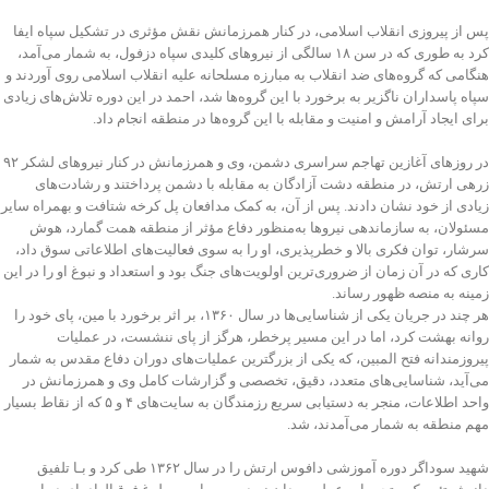
پس از پیروزی انقلاب اسلامی، در کنار همرزمانش نقش مؤثری در تشکیل سپاه ایفا
کرد به طوری که در سن ۱۸ سالگی از نیروهای کلیدی سپاه دزفول، به شمار می‌آمد،
هنگامی که گروه‌های ضد انقلاب به مبارزه مسلحانه علیه انقلاب اسلامی روی آوردند و
سپاه پاسداران ناگزیر به برخورد با این گروه‌ها شد، احمد در این دوره تلاش‌های زیادی
برای ایجاد آرامش و امنیت و مقابله با این گروه‌ها در منطقه انجام داد.
در روزهای آغازین تهاجم سراسری دشمن، وی و همرزمانش در کنار نیروهای لشکر ۹۲
زرهی ارتش، در منطقه دشت آزادگان به مقابله با دشمن پرداختند و رشادت‌های
زیادی از خود نشان دادند. پس از آن، به کمک مدافعان پل کرخه شتافت و بهمراه سایر
مسئولان، به سازماندهی نیروها به‌منظور دفاع مؤثر از منطقه همت گمارد، هوش
سرشار، توان فکری بالا و خطرپذیری، او را به سوی فعالیت‌های اطلاعاتی سوق داد،
کاری که در آن زمان از ضروری‌ترین اولویت‌های جنگ بود و استعداد و نبوغ او را در این
زمینه به منصه ظهور رساند.
هر چند در جریان یکی از شناسایی‌ها در سال ۱۳۶۰، بر اثر برخورد با مین، پای خود را
روانه بهشت کرد، اما در این مسیر پرخطر، هرگز از پای ننشست، در عملیات
پیروزمندانه فتح المبین، که یکی از بزرگترین عملیات‌های دوران دفاع مقدس به شمار
می‌آید، شناسایی‌های متعدد، دقیق، تخصصی و گزارشات کامل وی و همرزمانش در
واحد اطلاعات، منجر به دستیابی سریع رزمندگان به سایت‌های ۴ و ۵ که از نقاط بسیار
مهم منطقه به شمار می‌آمدند، شد.
شهید سوداگر دوره آموزشی دافوس ارتش را در سال ۱۳۶۲ طی کرد و بـا تلفیق