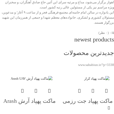
اهواز برگزار می‌شود، مداح و مرثیه سرای این آئین حاج صادق آهنگران، و سخنران
ویژه مراسم نیز یکی از مسئولین عالی رتبه کشور است.
این یادواره در سالن امام خامنه‌ای مجتمع فرهنگی فجر و از ساعت ۹ آغاز؛ و مدعوین،
مسئولان کشوری و لشکری، خانواده‌های معظم شهدا و جمعی از همرزمان این شهید
بزرگوار هستند.
‫۰/۵
‫(۰ نظر)
newest products
جدیدترین محصولات
www.sahabiun.ir/?p=3338
ماکت پهپاد جت رزمی
ماکت پهپاد آرش Arash
کرار Karrar Jet UAV
UAV