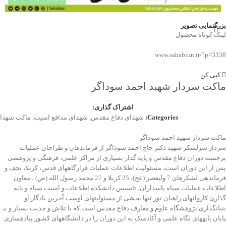
بزرگنمایی تصویر
لینک کوتاه محصول
www.sahabiun.ir/?p=3338
کپی کن
ماکت سردار شهید احمد سوداگر
اشتراک گذاری:
Categories:
شهدای دفاع مقدس
,
شهدای مدافع امنیت
,
ماکت شهدا
ماکت سردار شهید احمد سوداگر
سردار سرلشكر شهید دکتر حاج احمد سوداگر از فرماندهان و طراحان عملیات
برجسته دوران دفاع مقدس و پایه​ گذار بسیاری از مراکز علمی، فرهنگی و پژوهشی
پس از این دوران است، مسئولیت اطلاعات عملیات قرارگاه​های قدس، کربلا، نجف و
فرماندهی لشکرهای 7 وليعصر (عج)، 25 کربلا و 27 محمد رسول الله (ص) ، معاون
اطلاعات عملیات سپاه پاسداران، تاسیس دانشکده اطلاعات و امنيت سپاه و پایه
گذاری کاروانهای راهیان نور تنها بخشی از مسئولیت​های اوست.آخرین یادگار او
بنیانگذاری پژوهشگاه علوم و معارف دفاع مقدس است که با تلاش و جدیت بسیار و بی​
پایان پایه​های نگاه علمی و آکادمیک به این دوران را در دانشگاه​های کشور پیاده​سازی