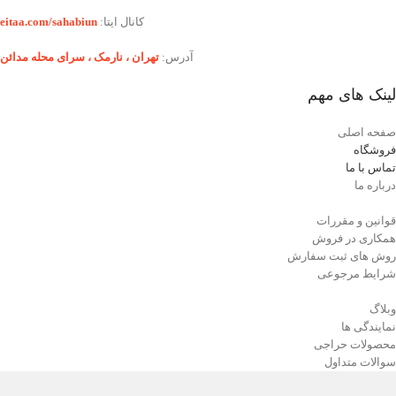
نمایشگاه‌های دفاع مقدس، موزه‌ها،
کانال ایتا:
eitaa.com/sahabiun
پروژه‌های آموزشی یا یادبود مناسب بوده و
قابلیت رنگ‌آمیزی و شابلون‌زنی اختصاصی
آدرس:
تهران ،‌ نارمک ، سرای محله مدائن
(پرچم، نام محصول، شماره سریال) را
داراست.
لینک های مهم
ویژگی‌های برجسته این محصول شامل فرم
بال پس‌گرای پایدار، دم T‑شکل با یک سکان
صفحه اصلی
عمودی، موتور جت با نازل عقبی، و جزئیات
فروشگاه
تکمیلی بدنه است که آن را به گزینه‌ای ایده‌آل
برای دکور ماندگار یا استفاده در فضای باز و
تماس با ما
بسته تبدیل می‌کند.
درباره ما
قوانین و مقررات
همکاری در فروش
روش های ثبت سفارش
شرایط مرجوعی
وبلاگ
نمایندگی ها
محصولات حراجی
سوالات متداول