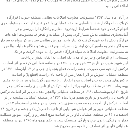
دانـش تئوریک و تجربیات عملی میدان نبرد، به مهـارت و بلوغ فوق‌العاده‌ای در امور
اطلاعاتی رسید.
در آبان ماه سال ۱۳۶۳ مسئولیت معاونت اطلاعات نظامی منطقه جنوب ( قرارگاه
کربلا)، به او واگذار شد، شناسایی منطقه عملیاتی والفجر ۸ در فاو، تحت مسئولیت وی
انجام گرفت و خود شخصاً شرایط اروندرود، معابر و راهکارها را بررسی و در
آماده‌سازی منطقه، تلاش بسیار کرد، پیش از عملیات والفجر ۸، مسئولیت اطلاعات
قرارگاه نجف را به عهده گرفت که نیاز واحد آموزش نظامی ستاد مرکز سپاه به سردار
سوداگر منجر به مامور کردن ایشان به سپاه سوم قدس شد و هنگام عملیات والفجر
۸، مسئولیت معاونت اطلاعات سپاه قرارگاه قدس را، به عهده گرفت و در تک
پشتیبانی ام الرصاص و نیز در ادامه‌­ی تک اصلی، به ایفای نقش پرداخت.
این شهید عزیز، در تاریخ ۲۳ شهریورماه ۱۳۵۹ در منطقه عملیاتی کرخه بر اثر اصابت
ترکش از ناحیه سر، صورت، چشم راست قطع پنجه پای چپ و در ۱۳ آبان‌ماه ۱۳۶۰ در
منطقه عملیاتی شوش بر اثر انفجار مین از ناحیه پای راست (قطع پا) و اصابت
ترکش‌های متعدد به بدن اصابت موج انفجار از ناحیه سر، گوش‌ها و نیز در تاریخ هفتم
بهمن‌ماه ۱۳۶۰ در منطقه رقابیه براثر اصابت ترکش از ناحیه پای راست، کتف و در
تاریخ ۳۰ اردیبهشت‌‌ماه ۱۳۶۱ در منطقه عملیاتی والفجر مقدماتی بر اثر اصابت ترکش
از ناحیه پای راست و در تاریخ هفتم مردادماه ۱۳۶۱ در منطقه عملیاتی شلمچه براثر
اصابت ترکش از ناحیه جمجمه ضربه مغزی شد، همچنین در هشتم اسفندماه ۶۲ در
منطقه عملیاتی خیبر بر اثر عوامل شیمیایی از ناحیه داخلی (ریه) و چشم و در تاریخ ۲۸
اسفندماه ۶۴ در منطقه عملیاتی فاو براثر اصابت موج انفجار و واژگونی موتور سیکلت
دچار در رفتگی زانوی چپ و پارگی مینیسک شد، در یکم بهمن‌ماه ۱۳۶۵ نیز در منطقه
عملیاتی فاو بر اثر تصادف از ناحیه سر مجروح شد.