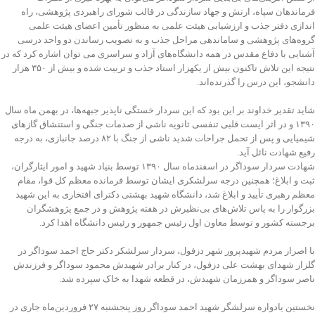
فرماندهان سپاه، ارتش و جهاد سازندگی در قالب شورای راهبردی پژوهشی، راه
اندازی دفتر جذب و ارزشیابی هیئت علمی به منظور تأمین اعضای هیئت علمی
گروه‌های پژوهشی و ساماندهی مراحل جذب و به تصویب رساندن دو واحد درسی
آشنایی با دفاع مقدس در همه دانشگاه‌های آزاد و سراسری می توان اشاره کرد که در
نتیجه این تلاش تاکنون بیش از یکهزار استاد جذب و تربیت شده و بیش از ۳۵۰ هزار
دانشجو، این درس را گذرنده‌اند.
شاید تقدیر خداوند بر این بود که این سردار خستگی ناپذیر جبهه­‌ها، در بهمن­ ماه سال
۱۳۹۰ و در ­اثر ایست قلبی تنفسی ثانویه ناشی از صدمات جنگی و استنشاق گازهای
شیمیایی و پس از تحمل جراحات شدید ناشی از جنگ با ۸۲ درصد جانبازی، به درجه
رفیع شهادت نائل آید.
شهادت سردار سوداگر در اسفندماه سال ۱۳۹۰ توسط بنیاد شهید و امور ایثارگران،
ثبت و ابلاغ؛ همچنین درجه سرلشکری ایشان توسط فرمانده معظم کل قوا، مقام
معظم رهبری تأیید و ابلاغ شد، دانشگاه شهید بهشتی دکترای افتخاری به این شهید
بزرگوار را به پاس تلاش‌های بی‌نظیرش در هفته پژوهش و در جمع پژوهشگران
برجسته کشور و توسط معاون اول رئیس جمهور و رئیس دانشگاه اهدا کرد.
با اصرار مردم شهیدپرور شهر دزفول، سردار سرلشکر دکتر حاج احمد سوداگر در
گلزار شهدای بهشت علی دزفول، در کنار برادر شهیدش محمود سوداگر و فرزندش
ناصر سوداگر و همرزمان شهیدش، در قطعه شهدا به خاک سپرده شد.
نخستین یادواره سرلشگر شهید احمد سوداگر روز پنجشنبه ۲۷ فروردین‌ماه جاری در