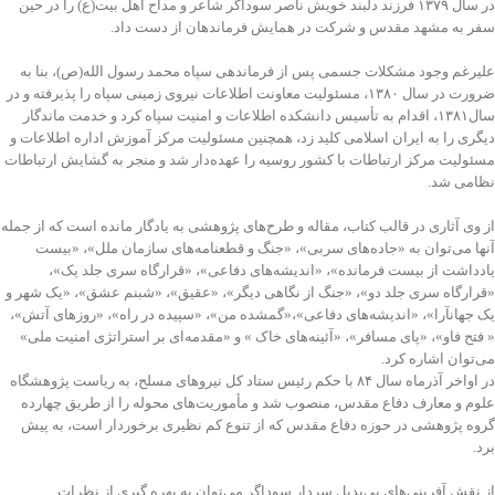
در سال ۱۳۷۹ فرزند دلبند خویش ناصر سوداگر شاعر و مداح اهل بیت(ع) را در حین
سفر به مشهد مقدس و شرکت در همایش فرماندهان از دست داد.
علیرغم وجود مشکلات جسمی پس از فرماندهی سپاه محمد رسول الله(ص)، بنا به
ضرورت در سال ۱۳۸۰، مسئولیت معاونت اطلاعات نیروی زمینی سپاه را پذیرفته و در
سال۱۳۸۱، اقدام به تأسیس دانشکده اطلاعات و امنیت سپاه کرد و خدمت ماندگار
دیگری را به ایران اسلامی کلید زد، همچنین مسئولیت مرکز آموزش اداره اطلاعات و
مسئولیت مرکز ارتباطات با کشور روسیه را عهده‌دار شد و منجر به گشایش ارتباطات
نظامی شد.
از وی آثاری در قالب کتاب، مقاله و طرح​‌های پژوهشی به یادگار مانده است که از جمله
آن​ها می‌توان به «جاده‌های سربی»، «جنگ و قطعنامه‌های سازمان ملل»، «بیست
یادداشت از بیست فرمانده»، «اندیشه‌های دفاعی»، «قرارگاه سری جلد یک»،
«قرارگاه سری جلد دو»، «جنگ از نگاهی دیگر»، «عقیق»، «شبنم عشق»، «یک شهر و
یک جهان­آرا»، «اندیشه‌های دفاعی»،«گمشده من»، «سپیده در راه»، «روزهای آتش»،
« فتح فاو»، «پای مسافر»، «آئینه‌های خاک » و «مقدمه‌ای بر استراتژی امنیت ملی»
می‌توان اشاره کرد.
در اواخر آذرماه سال ۸۴ با حکم رئیس ستاد کل نیروهای مسلح، به ریاست پژوهشگاه
علوم و معارف دفاع مقدس، منصوب شد و مأموریت‌های محوله را از طریق چهارده
گروه پژوهشی در حوزه دفاع مقدس که از تنوع کم نظیری برخوردار است، به پیش
برد.
از نقش آفرینی‌های بی‌بدیل سردار سوداگر می‌توان به بهره گیری از نظرات