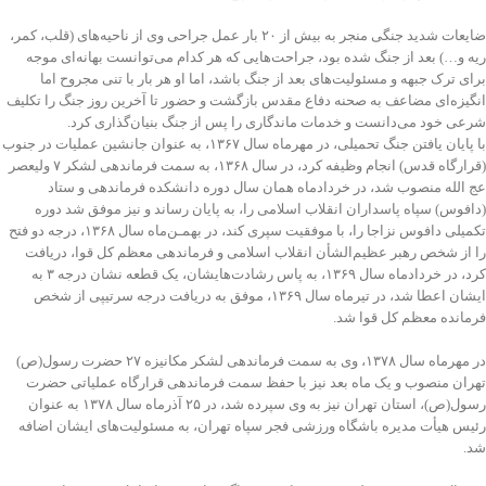
ضایعات شدید جنگی منجر به بیش از ۲۰ بار عمل جراحی وی از ناحیه‌های (قلب، کمر،
ریه و…) بعد از جنگ شده بود، جراحت‌هایی که هر کدام می‌توانست بهانه‌ای موجه
برای ترک جبهه و مسئولیت‌های بعد از جنگ باشد، اما او هر بار با تنی مجروح اما
انگیزه‌ای مضاعف به صحنه دفاع مقدس بازگشت و حضور تا آخرین روز جنگ را تکلیف
شرعی خود می‌دانست و خدمات ماندگاری را پس از جنگ بنیان‌گذاری کرد.
با پایان یافتن جنگ تحمیلی، در مهرماه سال ۱۳۶۷، به عنوان جانشین عملیات در جنوب
(قرارگاه قدس) انجام وظیفه کرد، در سال ۱۳۶۸، به سمت فرماندهی لشکر ۷ ولیعصر
عج الله منصوب شد، در خردادماه همان سال دوره دانشکده فرماندهی و ستاد
(دافوس) سپاه پاسداران انقلاب اسلامی را، به پایان رساند و نیز موفق شد دوره
تکمیلی دافوس نزاجا را، با موفقیت سپری کند، در بهمـن‌ماه سال ۱۳۶۸، درجه دو فتح
را از شخص رهبر عظیم‌الشأن انقلاب اسلامی و فرماندهی معظم کل قوا، دریافت
کرد، در خردادماه سال ۱۳۶۹، به پاس رشادت‌هایشان، یک قطعه نشان درجه ۳ به
ایشان اعطا شد، در تیرماه سال ۱۳۶۹، موفق به دریافت درجه سرتیپی از شخص
فرمانده معظم کل قوا شد.
در مهرماه سال ۱۳۷۸، وی به سمت فرماندهی لشکر مکانیزه ۲۷ حضرت رسول(ص)
تهران منصوب و یک ماه بعد نیز با حفظ سمت فرماندهی قرارگاه عملیاتی حضرت
رسول(ص)، استان تهران نیز به وی سپرده شد، در ۲۵ آذرماه سال ۱۳۷۸ به عنوان
رئیس هیأت مدیره باشگاه ورزشی فجر سپاه تهران، به مسئولیت‌های ایشان اضافه
شد.