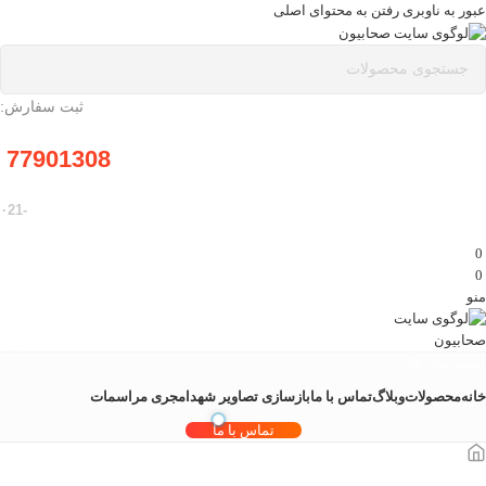
عبور به ناوبری
رفتن به محتوای اصلی
ثبت سفارش:
77901308
-۰21
0
0
منو
دسته بندی ها
خانه
محصولات
وبلاگ
تماس با ما
بازسازی تصاویر شهدا
مجری مراسمات
تماس با ما