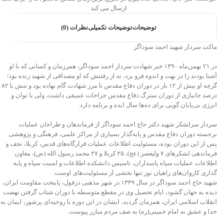
ارسال می کند
توضیحات
توضیحات تکمیلی
نظرات (0)
ماکت سردار شهید احمد سوداگر
در ۲۱ بهمن‌ماه ۱۳۹۰ خبر شهادت سردار احمد سوداگر، همرزمان و کسانی که با او
آشنا بودند را در بهت و اندوه فرو برد، نه از رفتنش که او مصداقی از شهید زنده بود؛
گرچه او بیش از ۱۲ بار در دوران دفاع مقدس تا مرز شهادت گام نهاده بود و تنش با ۸۲
درصد جانبازی از دوران سترگ دفاع مقدس جراحات عمیقی داشت، ولی با توان و
انرژی بی‌پایان گویی برای ده‌ها سال ایده و برنامه دارد.
سردار سرلشکر شهید دکتر حاج احمد سوداگر از فرماندهان و طراحان عملیات
برجسته دوران دفاع مقدس و پایه​‌گذار بسیاری از مراکز علمی، فرهنگی و پژوهشی
پس از این دوران بوده، مسئولیت اطلاعات عملیات قرارگاه‌​های قدس، کربلا، نجف و
فرماندهی لشکرهای ۷ ولیعصر (عج)، ۲۵ کربلا و ۲۷ محمد رسول الله (ص)، معاون
اطلاعات عملیات سپاه پاسداران، تاسیس دانشکده اطلاعات و امنیت سپاه و پایه
گذاری کاروان‌های راهیان نور تنها بخشی از مسئولیت​‌های اوست.
شهید حاج احمد سوداگر در سال ۱۳۳۹ در شهر مذهبی دزفول، پایتخت مقاومت ایران،
دیده به جهان گشود، ایام تحصیل وی در مقطع متوسطه با دوران شتاب گرفتن نهضت
انقلاب اسلامی ایران، همزمان گردید، ایشان در این دوره با روحیه‌ای پرشور، ایمان به
خدا و عشق به امام خمینی(ره) به صف مردم مبارز پیوست.