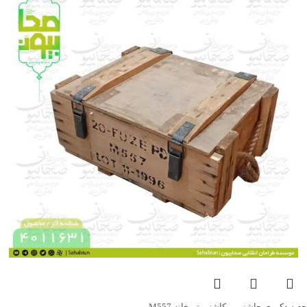
جعبه دکوری چاشنی پرکاشنی توپخانه M557