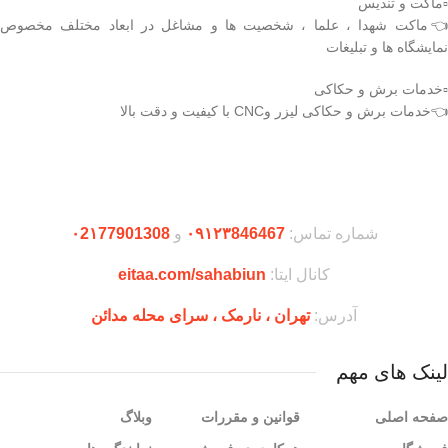
▫️ماکت و تندیس
👈ماکت شهدا ، علما ، شخصیت ها و مشاغل در ابعاد مختلف مخصوص
نمایشگاه ها و تبلیغات
▫️خدمات برش و حکاکی
👈خدمات برش و حکاکی لیزر وCNC با کیفیت و دقت بالا
دریافت اپلیکیشن وودمارت شاپ
شماره تماس:
۰۹۱۲۳846467
و
۰2۱77901308
کانال ایتا:
eitaa.com/sahabiun
آدرس:
تهران ،‌ نارمک ، سرای محله مدائن
لینک های مهم
صفحه اصلی
قوانین و مقررات
وبلاگ