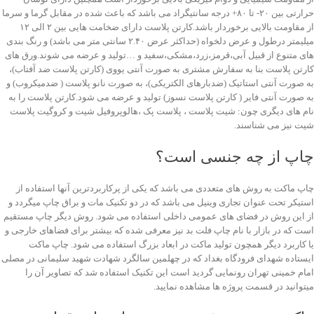
حرارتی بین ۲۰- تا ۸۰+ درجه سانتیگراد می باشد که باعث شده در مقابل گرما و سرما
از مقاومت بالایی برخوردار باشد.کارتن پلاست دارای ضخامت هایی بین ۲ الی ۱۲
میلیمتر درطول و عرض دلخواه (حداکثر عرض ۲.۴۰ سانتی متر می باشد) و رنگ بندی
های متنوع از قبیل آبی،قرمز،زرد،مشکی،سفید و …تولید و عرضه می شوند.ورق های
کارتن پلاست بنا به سفارش مشتری به صورت آنتی یووی (کارتن پلاست ضد آفتاب)،
به صورت آنتی استاتیک (ضدبارهای الکتریکی)، به صورت نانو پلاست ( ضدمیکروب) و
به صورت آنتی فایر ( کارتن پلاست نسوز) تولید و عرضه می شود.کارتن پلاست را به
نام های دیگری چون: شیت پلاست ، پلاست پک ،هالوپروفیل شیت و کروگیت پلاست
شیت نیز می شناسند.
چاپ از چه جنسی است؟
چاپ ماکت به روش های متعددی می باشد که یکی از پرکاربردترین آنها استفاده از
استیکر تحت عنوان تجاری وینیل می باشد که در دو تکنیک مات و براق چاپ میگردد و
از این روش در فضای های عمومی داخلی استفاده می شود. روش دیگر چاپ مستقیم
است که در بازار با نام چاپ فلت بد نیز معرفی شده که بیشتر برای فضاهای خارجی و
یا کاربرد دیگر همچون تولید ماکت در ابعاد بزرگ استفاده می شود. چاپ ماکت
ایستاده شهدای فرودگاه بغداد که در چهلمین سالگرد شهادت شهید سلیمانی در مصلی
امام خمینی تهران رونمایی گردید است این تکنیک استفاده شد که تصاویر آن را
میتوانید در قسمت پروژه ها مشاهده نمایید.