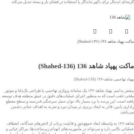
گزینه‌ای ایده‌آل برای دکور ماندگار یا استفاده در فضای باز و بسته تبدیل می‌کند.
ماکت پهپاد شاهد ۱۳۶ (Shahed‑۱۳۶)
جهت خرید تماس بگیرید
ماکت پهپاد شاهد 136 (Shahed‑136)
پهپاد تهاجمی شاهد‑۱۳۶ (Shahed‑136)
بیشتر بدانیم: پهپاد شاهد‑۱۳۶ یک سامانه پروازی تهاجمی با طراحی بال‌دلتا و موتور
ملخی عقب است که به منظور اجرای عملیات‌های دقیق در عمق منطقه هدف توسعه
یافته است. این پرنده با برد بسیار بالا، توان حمل سرجنگی قدرتمند و سطح مقطع
راداری پایین، قادر به ایجاد برتری در میدان نبرد و ضربه به اهداف حیاتی دشمن
می‌باشد.
شاهد‑۱۳۶ به واسطه ابعاد جمع‌وجور و قابلیت پرتاب از لانچرهای چندگانه، انعطاف
عملیاتی بالایی دارد و می‌تواند در مأموریت‌های انهدام زیرساخت‌ها، مراکز حیاتی و