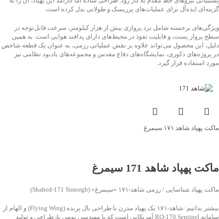
پشتیبانی نیروهای خط مقدم به کار رود. طراحی ساده اما کارآمد این پهپاد، آن را به
گزینه‌ای ایده‌آل برای عملیات‌های پرریسک و طولانی بدل کرده است.
ویژگی‌های برجسته شامل برد پروازی بیش از هزار کیلومتر، سرعت قابل‌توجه در
سطح پرواز پست، و قابلیت نفوذ در محیط‌های دارای پدافند هوایی است. به همین
دلیل، این محصول می‌تواند علاوه بر نقش عملیاتی رزمی، به عنوان یک قطعه شاخص
در پروژه‌های دکوری، نمایشگاه‌های دفاع مقدس و مجموعه‌های یادبود نظامی نیز
مورد استفاده قرار گیرد.
ماکت پهپاد شاهد ۱۷۱ سیمرغ
جهت خرید تماس بگیرید
ماکت پهپاد شاهد 171 سیمرغ
ماکت پهپاد شناسایی / رزمی شاهد‑۱۷۱ «سیمرغ» (Shahed‑171 Simorgh)
بیشتر بدانیم: شاهد‑۱۷۱ یک پهپاد مدرن با طراحی بال پرنده (Flying Wing) و الهام از
سامانه RQ‑170 Sentinel آمریکایی است که با مهندسی بومی بازطراحی و تولید