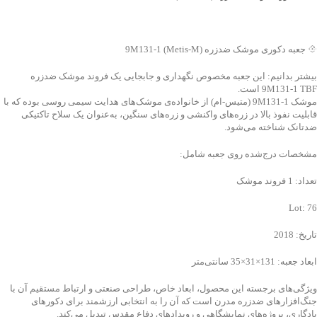
جهت خرید تماس بگیرید
💠 جعبه دکوری موشک ضدزره 9M131-1 (Metis-M)
بیشتر بدانیم: این جعبه مخصوص نگهداری و جابجایی یک فروند موشک ضدزره
9M131-1 TBF است.
موشک 9M131-1 (متیس-ام) از خانواده‌ی موشک‌های هدایت سیمی روسی بوده که با
قابلیت نفوذ بالا در زره‌های واکنشی و زره‌های سنگین، به‌عنوان یک سلاح تاکتیکی
ضدتانک شناخته می‌شود.
مشخصات درج‌شده روی جعبه شامل:
تعداد: 1 فروند موشک
Lot: 76
تاریخ: 2018
ابعاد جعبه: 131×31×35 سانتی‌متر
ویژگی‌های برجسته این محصول، ابعاد خاص، طراحی صنعتی و ارتباط مستقیم آن با
جنگ‌افزارهای ضدزره مدرن است که آن را به انتخابی ارزشمند برای دکورهای
یادگاری، پروژه‌های نمایشگاهی و رویدادهای دفاع مقدس تبدیل می‌کند.