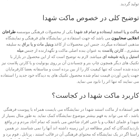
تولید گردید.
توضیح کلی در خصوص ماکت شهدا
ماکت و یا استند ایستاده و تمام قد شهدا
یکی از محصولات فرهنگی موسسه
طراحان
انقلابی صحابیون
می باشد که جهت استفاده در نمایشگاه های فرهنگی و نمایشگاه
مذهبی استفاده میگردد. جنس این محصولات از کاغذ
وینیل مات و یا براق
به سلیقه
مشتری ،
کارتن پلاست
به عنوان بنده اصلی ماکت و نگهدارنده از جنس
میله
استیل
و
پایه شیشه ای
میباشد. لازم به توضیح است که از این محصول در بازار با
تکنیک های دیگر همچون چاپ بنر و چسباندن آن بر روی یونولیت و یا کارتن پلاست نیز
دیده شده است که تنها کیفیت کار را از بین برده است و متاسفانه بعضا کارفرمایان
جهت پایین آوردن قیمت تمام شده محصول تکنیک های به دیدگاه خود جدید را استفاده
می نمایند که تنها اثر را نابود می نماید.
کاربرد ماکت شهدا در کجاست؟
هنر استفاده از ماکت استند شهدا در نمایشگاه می بایست همراه با پیوست فرهنگی
باشد ، که می تواند به فهم بیشتر موضوع نمایشگاه کمک نماید. به طور مثال بسیار از
شهدا و علمای انقلاب و یا حتی افراد شاخص می باشند که تمام آحاد مردم و در واقع
بازدیدکنندگان که کمتر مطالعه در این زمینه داشته اند آنها را نمی شناسند. در همین
راستا اگر در یک نمایشگاه که محتوای فرهنگی آن در قالب استند ، پرتابل ، فوم برد و