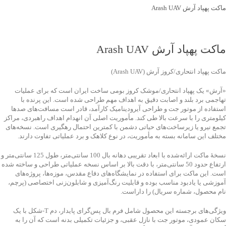
ماکت پهپاد آرش Arash UAV
جهت خرید تماس بگیرید
ماکت پهپاد آرش Arash UAV
ماکت پهپاد انتحاری/کروز آرش (Arash UAV)
«آرش» یک پهپاد انتحاری/موشک کروز بومی ساخت ایران است که برای عملیات
تهاجمی برد بلند و اصابت دقیق به اهداف مهم طراحی شده است. این پرنده با
استفاده از موتور جت و طراحی آیرودینامیک کارآمد، قادر است مسافت‌های صدها
کیلومتری را با سرعت بالا طی کند. مأموریت اصلی آن انهدام اهداف راهبردی، مراکز
تجمع نیرو یا زیرساخت‌های حیاتی دشمن با کمترین احتمال رهگیری است. نسخه‌های
مختلف این سامانه بسته به مأموریت، در نوع کلاهک و برد عملیاتی تفاوت دارند.
نسخهٔ ماکت ارائه‌شده با ابعاد تقریبی دهانه بال 100 سانتی‌متر، طول 125 سانتی‌متر و
ارتفاع حدود 50 سانتی‌متر، با دقت بالا بر اساس نسخه عملیاتی طراحی و ساخته شده
است. این ماکت برای استفاده در نمایشگاه‌های دفاع مقدس، موزه‌ها، پروژه‌های
آموزشی یا یادبود مناسب بوده و قابلیت رنگ‌آمیزی و شابلون‌زنی اختصاصی (پرچم،
نام محصول، شماره سریال) را داراست.
ویژگی‌های برجسته این محصول شامل فرم بال پس‌گرای پایدار، دم T‑شکل با یک
سکان عمودی، موتور جت با نازل عقبی، و جزئیات تکمیلی بدنه است که آن را به