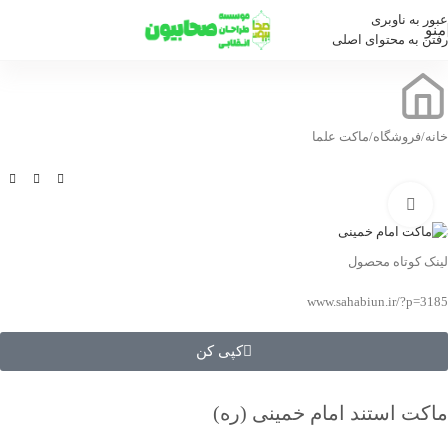
عبور به ناوبری
منو
رفتن به محتوای اصلی
خانه
/
فروشگاه
/
ماکت علما
بزرگنمایی تصویر
لینک کوتاه محصول
www.sahabiun.ir/?p=3185
کپی کن
ماکت استند امام خمینی (ره)