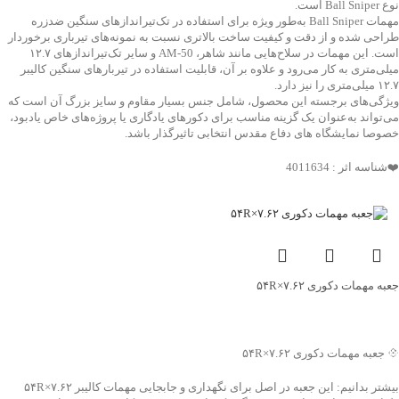
نوع Ball Sniper است.
مهمات Ball Sniper به‌طور ویژه برای استفاده در تک‌تیراندازهای سنگین ضدزره
طراحی شده و از دقت و کیفیت ساخت بالاتری نسبت به نمونه‌های تیرباری برخوردار
است. این مهمات در سلاح‌هایی مانند شاهر، AM-50 و سایر تک‌تیراندازهای ۱۲.۷
میلی‌متری به کار می‌رود و علاوه بر آن، قابلیت استفاده در تیربارهای سنگین کالیبر
۱۲.۷ میلی‌متری را نیز دارد.
ویژگی‌های برجسته این محصول، شامل جنس بسیار مقاوم و سایز بزرگ آن است که
می‌تواند به‌عنوان یک گزینه مناسب برای دکورهای یادگاری یا پروژه‌های خاص یادبود،
خصوصا نمایشگاه های دفاع مقدس انتخابی تاثیرگذار باشد.
❤️شناسه اثر : 4011634
جعبه مهمات دکوری ۷.۶۲×۵۴R
جهت خرید تماس بگیرید
💠 جعبه مهمات دکوری ۷.۶۲×۵۴R
بیشتر بدانیم: این جعبه در اصل برای نگهداری و جابجایی مهمات کالیبر ۷.۶۲×۵۴R