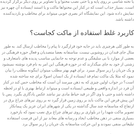
یا تخته شاسی بر روی پایه و یا حتی نصب محتوا و یا تصاویر بر روی دیگر برگزار گردیده
است، بسیار جذاب است که در کنار این محتواها ماکت و یا استند ایستاده آن چهره نیز
نمایش داده شود. این نمایشگاه اثر بصری خوبی میتواند برای مخاطب و بازدیدکننده
داشته باشد.
کاربرد غلط استفاده از ماکت کجاست؟
به طور کلی هرچیزی باید در جایه خود قرارگیرد تا پیام را مخاطب ارسال کند. به طور
مثال جای قندان در روشویی نیست. متاسفانه بعضا متصدیان و فعال حوزه فرهنگی در
بعضی از موارد با بی سلیقگی و عدم توجه به جانمایی مناسب پدیده های نامتعارف و
زشتی از خود به جای میگذارند که در حوزه فرهنگی این امر به نام فرد نوشته نمیشود
و یک جریان را زیر سوال میبرد. برای فهم بهتر مطلب میتوان اینگونه مطلب را بیان
نمود که مثلا یک ماکت تمام قد ایستاده از یک انسان اصولا برای چه ساخته شده
است؟ در جواب اولین چیزی که به ذهن میرسد آن است که مخاطب حس کند در کنار
آن فرد در اندازه واقعی و طبیعی ایستاده است و میتواند ارتباط بهتری با او در لحظه
داشته باشد و حتی با وی اگر در قید حیاط مادی نیز نباشد عکس یادگاری بگیرد. پس با
این پیش فرض این ماکت باید بر روی زمین قرار گیرد نه بر روی تیرهای چراغ برق در
ارتفاع که متاسفانه چند سال گذاشته در یکی از شهرهای ایران عزیز یک پیمانکار
تصویر ماکت شهدا را در بلواری بر روی تیرهای چراغ برق نصب نمود که بازخورد
بسیاری منفی در ذهن مخاطب ایجاد و رسانه های معاند نیز از این فرصت استفاده
تبلیغاتی منفی نمودند و این حرکت متاسفانه یک جریان را زیر سوال برد.