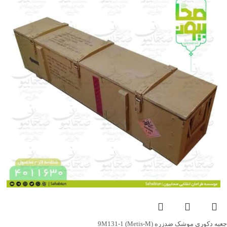
جعبه دکوری موشک ضدزره 9M131-1 (Metis-M)