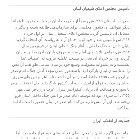
تاسیس مجلس اعلای شیعیان لبنان
صدر در تابستان ۱۳۴۵ش رسماً از حکومت لبنان درخواست نمود تا همانند
دیگر طوائف آن کشور، مجلسی برای سازماندهی طایفه شیعه و پیگیری
مسائل آن تأسیس گردد. مجلس اعلای شیعیان لبنان در اول خرداد
۱۳۴۸ش تأسیس شد و خود او با اجماع آراء به ریاست آن انتخاب گردید.
پایان دادن به جنگ داخلی با آغاز جنگ داخلی لبنان در فروردین سال
۱۳۵۴ش، تمامی تلاش‌های امام صدر مصروف پایان دادن به این بحران
گردید. وی در خرداد آن سال در مسجد عاملیه بیروت به اعتصاب غذا
نشست و به پشتوانه مقبولیت وسیع خود در میان تمامی طوائف، آرامش
را به تابستان لبنان بازگردانید. با شعله‌ور شدن مجدد آتش جنگ، امام صدر
در اردیبهشت ۱۳۵۵ حافظ اسد را بر آن داشت تا با اعزام نیروهای سوری
به لبنان، موازنه قوا و آرامش را به این کشور بازگرداند. حل اختلافات مصر
با سوریه و متعاقب آن برپایی کنفرانس سران عرب در ریاض طی مهر
۱۳۵۵، آب سردی بود که توسط امام صدر بر آتش جنگ داخلی لبنان فرو
ریخته شد. این آرامش تا زمانی‌که امام صدر در لبنان حضور داشت، ادامه
پیدا کرد.
حمایت از انقلاب ایران
امام صدر اگرچه لبنان را محل اصلی فعالیت‌های خود قرار داده بود، اما