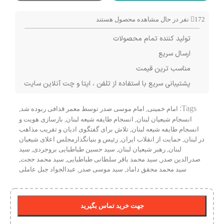
172
نفر در حال مشاهده محصول هستند
تولید کننده تمام محصولات
ارسال سریع
مناسب ترین قیمت
پشتیبانی سریع با استفاده از تلفن ، ایتا و چت آنلاین سایت
Tags:
امام خمینی
,
امام موسی صدر توسط معمر قذافی ربوده شد
,
انسجام شیعیان لبنان
,
انسجام طایفه شیعه لبنان
,
بازسازی هویت و
انسجام طایفه شیعه لبنان
,
تلاش برای گفتگوی ادیان و تقریب مذاهب
در لبنان
,
حمایت از انقلاب ایران
,
رئیس و بنیانگذارمجلس اعلای شیعیان
لبنان
,
رهبر شیعیان لبنان
,
سید حسین طباطبایی بروجردی
,
سید
صدرالدین صدر
,
سید محمد باقر سلطانی طباطبایی
,
سید محمد حجت
,
سید محمد محقق داماد
,
سید موسی صدر
,
عبدالجواد جبل عاملی
جهت خرید تماس بگیرید