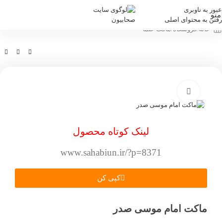
عبور به ناوبری
منو
رفتن به محتوای اصلی
خانه
/
فروشگاه
/
ماکت علما
بزرگنمایی تصویر
لینک کوتاه محصول
www.sahabiun.ir/?p=8371
کپی کن
ماکت امام موسی صدر