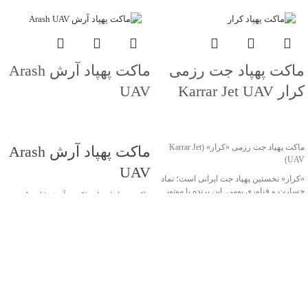
ماکت پهپاد جت رزمی
ماکت پهپاد آرش Arash
کرار Karrar Jet UAV
UAV
جهت خرید تماس بگیرید
جهت خرید تماس بگیرید
ماکت پهپاد جت رزمی «کرار» (Karrar Jet
ماکت پهپاد آرش Arash
UAV)
UAV
«کرار» نخستین پهپاد جت ایرانی است؛ نماد
جسارت و فناوری بومی. این پرنده با موتور
ماکت پهپاد انتحاری/کروز آرش (Arash
توربوجت و بدنه کامپوزیتی، قابلیت پرواز تا
UAV)
ارتفاع ۱۰ کیلومتر و سرعت حدود ۹۰۰
«آرش» یک پهپاد انتحاری/موشک کروز بومی
کیلومتر در ساعت دارد و در مأموریت‌های
ساخت ایران است که برای عملیات تهاجمی
رزمی، شناسایی و پشتیبانی هوایی به‌کار
برد بلند و اصابت دقیق به اهداف مهم
می‌رود.
طراحی شده است. این پرنده با استفاده از
نسخهٔ ماکت با ابعاد طول 190 سانتی‌متر و
موتور جت و طراحی آیرودینامیک کارآمد،
دهانهٔ بال 154 سانتی‌متر، به‌صورت دقیق بر
قادر است مسافت‌های صدها کیلومتری را با
اساس مدل واقعی ساخته شده؛ مناسب
سرعت بالا طی کند. مأموریت اصلی آن
برای نمایشگاه‌های دفاع مقدس، موزه‌ها و