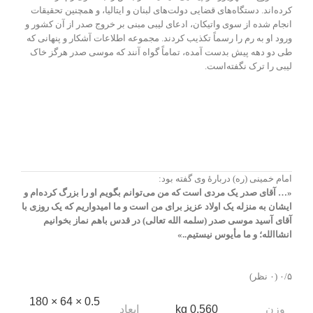
کرده‌اند. دستگاه‌های قضایی دولت‌های لبنان و ایتالیا، و همچنین تحقیقات
انجام شده از سوی واتیکان، ادعای لیبی مبنی بر خروج صدر از آن کشور و
ورود او به رم را رسماً تکذیب کردند. مجموعه اطلاعات آشکار و پنهانی که
طی دو دهه پیش بدست آمده، تماماً گواه آنند که موسی صدر هرگز خاک
لیبی را ترک نگفته‌است.
امام خمینی (ره) دربارهٔ وی گفته بود:
«… آقای صدر یک مردی است که من می‌توانم بگویم او را بزرگ کرده‌ام و
ایشان به منزله یک اولاد عزیز برای من است و ما امیدواریم که یک روزی با
آقای آسید موسی صدر (سلمه الله تعالی) در قدس باهم نماز بخوانیم
انشاالله؛ و ما مأیوس نیستیم..»
‫۰/۵
‫(۰ نظر)
0.5 × 64 × 180
وزن
ابعاد
0.560 kg