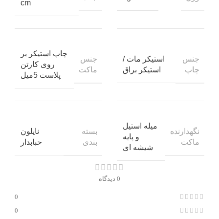
cm
چاپ استیکر بر
جنس
جنس
استیکر مات /
روی کارتن
چاپ
ماکت
استیکر براق
پلاست 5میل
میله استیل
نگهدارنده
بسته
نایلون
و پایه
ماکت
بندی
حبابدار
شیشه ای
0 دیدگاه
0
0