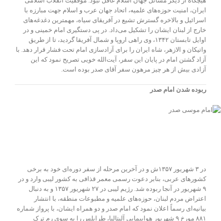
هیچگاه از دیگر مسائل جهان اسلام غافل نبود. موفقیت انقلاب اسلامی
ایران، امنیت حوزه‌های علمیه، اتحاد جهان عرب و اسلام جهت مبارزه با
اسرائیل و بالاخره گسترش تشیع در آفریقای سیاه، مهمترین دغدغه‌های
خارج از لبنان ایشان را تشکیل می‌داد. در پی دستگیری امام خمینی و در
اوایل تابستان ۱۳۴۲، وی راهی اروپا و شمال آفریقا گردید، تا از طریق
واتیکان و الازهر، شاه ایران را برای آزادسازی امام تحت فشار قرار دهد. با
آزاد گشتن امام در پایان این سفر، آیت‌الله خویی تصریح نمود که این
آزادی بیش از هر چیز مرهون سفر آقای صدر بوده است.
ربوده شدن امام صدر
در ۳ شهریور ۱۳۵۷ش و در آخرین مرحله از سفر دوره‌ای خود به برخی
کشورهای عربی، بنابر دعوت رسمی معمر قذافی به کشور لیبی وارد و در
۹ شهریور در آنجا ربوده شد. رژیم لیبی در ۲۷ شهریور ۱۳۵۷ و به دنبال
اعتراض مردم لبنان، حوزه‌های علمیه و مطبوعات منطقه، با انتشار
بیانیه‌ای رسماً اعلان نمود که امام صدر و دو همراه ایشان، با پرواز شماره
۸۸۱ مورخ ۹ شهریور هواپیمایی آلیتالیا، طرابلس را به سوی رم ترک