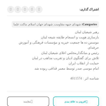
اشتراک گذاری:
Categories:
شهدای جبهه مقاومت
,
شهدای جهان اسلام
,
ماکت علما
رهبر شیعیان لبنان
بازسازی هویت و انسجام طایفه شیعه لبنان
موسس ده ها جمعیت خیریه و مؤسسات فرهنگی و آموزش
حرفه‌ای
رئیس و بنیانگذارمجلس اعلای شیعیان لبنان
تلاش برای گفتگوی ادیان و تقریب مذاهب در لبنان
حمایت از انقلاب ایران
امام موسی صدر توسط معمر قذافی ربوده شد
شناسه اثر : 4011574
افزودن به علاقه مندی
مقایسه