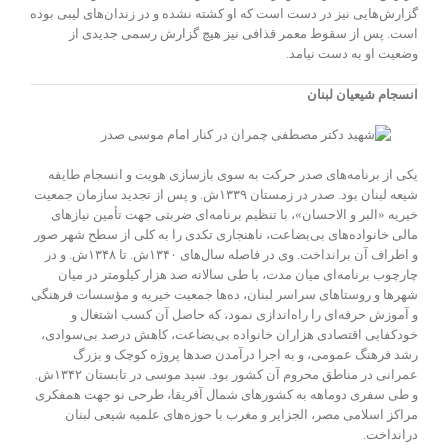
گزارش‌هایی نیز در دست است که او کشته نشده و در زندان‌های لیبی بوده
است. پس از سقوط معمر قذافی نیز هیچ گزارش رسمی جدیدی از
وضعیت او به دست نیامد.
انسجام شیعیان لبنان
یکی از برنامه‌های صدر حرکت به سوی بازسازی هویت و انسجام طایفه
شیعه لبنان بود. صدر در زمستان ۱۳۳۹ش. و پس از تجدید سازمان جمعیت
خیریه «البر و الاحسان»، با تنظیم برنامه‌ای ضربتی جهت تأمین نیازهای
مالی خانواده‌های بی‌بضاعت، ناهنجاری تکدی را به کلی از سطح شهر صور
و اطراف آن برانداخت. وی در فاصله سال‌های ۱۳۴۰ش. تا ۱۳۴۸ش. و در
چارچوب برنامه‌ای میان مدت، با طی سالانه صد هزار کیلومتر در میان
شهرها و روستاهای سراسر لبنان، ده‌ها جمعیت خیریه و مؤسسات فرهنگی
و آموزش حرفه‌ای را راه‌اندازی نمود، که حاصل آن کسب اشتغال و
خودکفایی اقتصادی هزاران خانواده بی‌بضاعت، کاهش درصد بی‌سوادی،
رشد فرهنگ عمومی، و به اجرا درآمدن صدها پروژه کوچک و بزرگ
عمرانی در مناطق محروم آن کشور بود. سید موسی در تابستان ۱۳۴۲ش.
و طی سفری دوماهه به کشورهای شمال آفریقا، طرحی نو جهت همفکری
مراکز اسلامی مصر، الجزایر و مغرب با حوزه‌های علمیه شیعی لبنان
درانداخت.