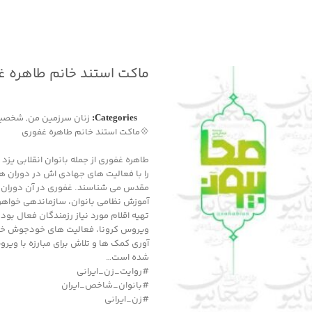
ماکت استند خانم طاهره غ
زنان سرزمین من
,
شخصیت
Categories:
💠ماکت استند خانم طاهره غفوری
طاهره غفوری از جمله بانوان انقلابی یزد
را با فعالیت های جهادی اش در دوران
مقدس می شناسند. غفوری در آن دوران د
آموزش نظامی بانوان، سازماندهی خواهر
تهیه اقلام مورد نیاز رزمندگان فعال بود
ویروس کرونا، فعالیت های خودجوش خا
آوری کمک ها و تلاش برای مبارزه با ویر
شده است…
#روایت_زن_ایرانی
#بانوان_شاخص_ایران
#زن_ایرانی