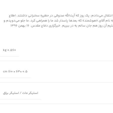
ی، گفت: ۱۵ ساله بودم و بین خواهران و آیت‌الله صدوقی اطلاعات را انتقال می‌دادم، یک روز که آیت‌الله صدوقی در حظیره سخنرانی داشتند، اطلاع
به نام آقای «هوشمند» که بعد‌ها پاسدار شد ما را همراهی کرد، ما جلو می‌دویدم و
وز هم جان سالم به در ببریم. خبرگزاری دفاع مقدس. ۱۶ بهمن ۱۳۹۶
0.560 kg
0.5 ×63 × 160 cm
استیکر مات / استیکر براق