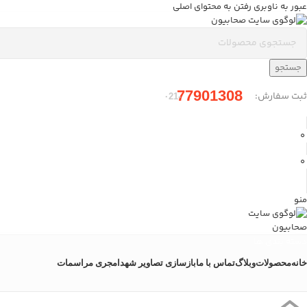
عبور به ناوبری
رفتن به محتوای اصلی
جستجو
77901308
ثبت سفارش:
-۰21
0
0
منو
دسته بندی ها
خانه
محصولات
وبلاگ
تماس با ما
بازسازی تصاویر شهدا
مجری مراسمات