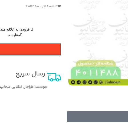
❤️شناسه اثر : 4011488
افزودن به علاقه مند
مقایسه
ارسال سریع
موسسه طراحان انقلابی صحابیون