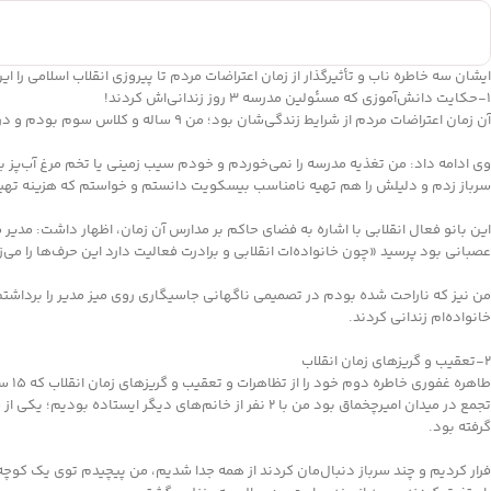
ایشان سه خاطره ناب و تأثیرگذار از زمان اعتراضات مردم تا پیروزی انقلاب اسلامی را ا
1-حکایت دانش‌آموزی که مسئولین مدرسه ۳ روز زندانی‌اش کردند!
آن زمان اعتراضات مردم از شرایط زندگی‌شان بود؛ من ۹ ساله و کلاس سوم بودم و در «مروست» مدرسه می‌رفتم؛ نوع پوشش دختران در مدارس، لباس پیش آهنگی بود که مسئولین برای رعایت این پوشش، بسیار به دانش آموزان فشار می‌آوردند.
وی ادامه داد: من تغذیه مدرسه را نمی‌خوردم و خودم سیب زمینی یا تخم مرغ آب‌پز 
سرباز زدم و دلیلش را هم تهیه نامناسب بیسکویت دانستم و خواستم که هزینه تهیه
این بانو فعال انقلابی با اشاره به فضای حاکم بر مدارس آن زمان، اظهار داشت: مدیر
عصبانی بود پرسید «چون خانواده‌ات انقلابی و برادرت فعالیت دارد این حرف‌ها را می
من نیز که ناراحت شده بودم در تصمیمی ناگهانی جاسیگاری روی میز مدیر را برداشت
خانواده‌ام زندانی کردند.
۲-تعقیب و گریزهای زمان انقلاب
طاه
گرفته بود.
فرار کردیم و چند سرباز دنبال‌مان کردند از همه جدا شدیم، من پیچیدم توی یک کوچه 