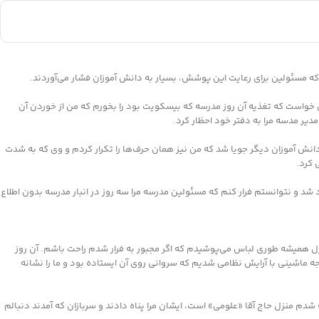
 خواست که تغذیه آن روز مدرسه که بیسکویت بود را بخورم که من از خوردن آن
ر مدسه مرا به دفتر خود احظار کرد.
 دانش آموزان دیگر جویا شد که من نیز همان حرف‌ها را تکرار کردم و وی که به شدت
 کرد.
 و نتوانستم فرار کنم که مسئولین مدرسه مرا سه روز در انبار مدرسه بدون اطلاع
ه دلیل شرایط جامعه، زمان خارج شدن از منزل همیشه طوری لباس می‌پوشیدم که اگر مجبور به فرار شدم راحت باشم. آن روز
م؛ یکی از سرباز‌ها آمدم جلو به ما تذکر داد که تجمع بیش از ۲ نفر ممنوع است، همان لحظه متوجه ماشینی با آرایش نظامی شدیم که سروانی روی آن ایستاده بود و ما را نشانه
شدم منزل حاج آقا «علومی» است، ایشان مرا پناه دادند و سربازان که آمدند دنبالم