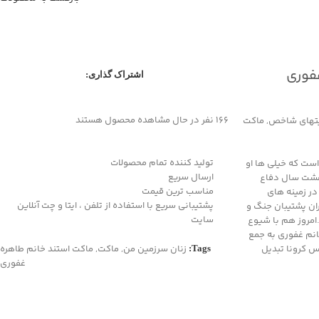
فوری
اشتراک گذاری:
166
نفر در حال مشاهده محصول هستند
های شاخص
,
ماکت
تولید کننده تمام محصولات
 است که خیلی ها او
ارسال سریع
 هشت سال دفاع
مناسب ترین قیمت
ر زمینه های
پشتیبانی سریع با استفاده از تلفن ، ایتا و چت آنلاین
ان پشتیبان جنگ و
سایت
.امروز هم با شیوع
نم غفوری به جمع
وس کرونا تبدیل
زنان سرزمین من
,
ماکت
,
ماکت استند خانم طاهره
Tags:
غفوری