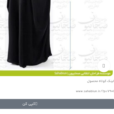
بزرگنمایی تصویر
لینک کوتاه محصول
www.sahabiun.ir/?p=7901
کپی کن