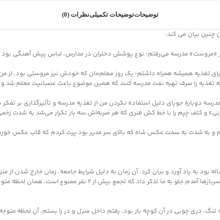
توضیحات
توضیحات تکمیلی
نظرات (0)
ین چنین بیان می کند:
برای تغذیه همیشه همراه داشتم؛ یک روز معلم‌مان که خودش نیز مروستی بود، از من
 تغذیه را صرف تهیه نفت مدرسه کنند که همین موضوع باعث عصبانیت معلم شد و مدی
 مدرسه دوباره جویای دلیل استفاده نکردن من از تغذیه مدرسه و تأثیرگذاری بر تفکر
‌زنی» و کتف چپم را با خط کش فنری که هر ضربه‌اش سه بار تکرار می‌شد به شدت زخمی
م و به شدت به سمت عکس شاه که بالای سر مدیر بود پرت کردم که قاب عکس خورد شد
ره غفوری خاطره دوم خود را از تظاهرات و تعقیب و گریز‌های زمان انقلاب که ۱۵ ساله بود به یاد آورد و بیان کرد: آن زمان ب
تجمع در میدان امیرچخماق بود من با ۲ نفر از خانم‌های دیگر ایستاده بودی
تنگ، دری چوبی در آن کوچه باز بود، رفتم داخل منزل و در را بستم، آن لحظه متوجه 