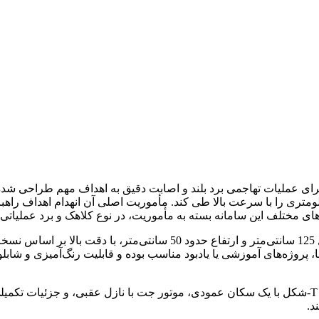
 عملیات تهاجمی برد بلند و اصابت دقیق به اهداف مهم طراحی شده اس
تری را با سرعت بالا طی کند. مأموریت اصلی آن انهدام اهداف راهبرد
 مختلف این سامانه بسته به مأموریت، در نوع کلاهک و برد عملیاتی ت
نسخهٔ ماکت ارائه‌شده با ابعاد تقریبی دهانه بال 100 سانتی‌متر، طول 125 سانتی‌متر و ارت
 پروژه‌های آموزشی یا یادبود مناسب بوده و قابلیت رنگ‌آمیزی و شابل
ویژگی‌های برجسته این محصول شامل فرم بال پس‌گرای پایدار، دم T‑شکل با یک سکان عمودی، موتور جت با نازل عقب
د.