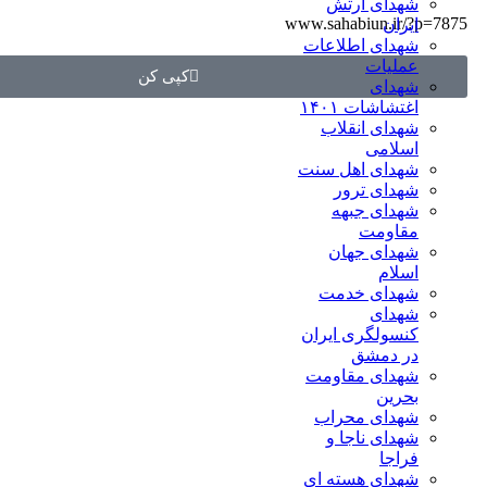
شهدای ارتش
www.sahabiun.ir/?p=7875
ایران
شهدای اطلاعات
عملیات
کپی کن
شهدای
اغتشاشات ۱۴۰۱
شهدای انقلاب
اسلامی
شهدای اهل سنت
شهدای ترور
شهدای جبهه
مقاومت
شهدای جهان
اسلام
شهدای خدمت
شهدای
کنسولگری ایران
در دمشق
شهدای مقاومت
بحرین
شهدای محراب
شهدای ناجا و
فراجا
شهدای هسته ای