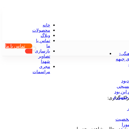
خانه
محصولات
وبلاگ
تماس با
تماس با ما
ما
بازسازی
نگی
تصاویر
ی جبهه
شهدا
مجری
مراسمات
دبود
بسیجی
این بود
جمهوری
اک گذاری:
خصیت
ورا
نفر در حال مشاهده محصول