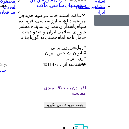
اسلام
محصولات
شخصیتهای شاخص
,
ماکت
هست
مشاهیر شاخص
آموزی
ایران
مدافعان
💠ماکت استند خانم مرضیه حدیدچی
مرضیه دباغ، مبارز سیاسی، فرمانده
سپاه پاسداران همدان، نماینده مجلس
شورای اسلامی ایران و عضو هیئت
حامل نامه امام‌خمینی به گورباچف.
#روایت_زن_ایرانی
#بانوان_شاخص_ایران
#زن_ایرانی
❤️شناسه اثر : 4011477
ags:
حدی
افزودن به علاقه مندی
مقایسه
جهت خرید تماس بگیرید