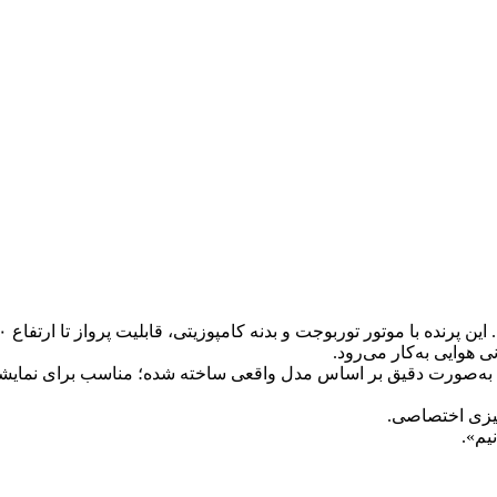
 هوایی به‌کار می‌رود.
عاد طول 190 سانتی‌متر و دهانهٔ بال 154 سانتی‌متر، به‌صورت دقیق بر اساس مدل واقعی ساخته شده؛ من
میزی اختصاصی.
یم».