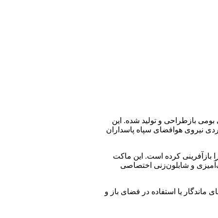
ام از سامانه RQ‑170 Sentinel آمریکایی است که با مهندسی بومی بازطراحی و تولید شده. این
بردی نیروی هوافضای سپاه پاسداران
تی‌متر، با دقت بالا جزئیات نسخه واقعی را بازآفرینی کرده است. این ماکت
‌آمیزی و شابلون‌زنی اختصاصی
ماندگار یا استفاده در فضای باز و