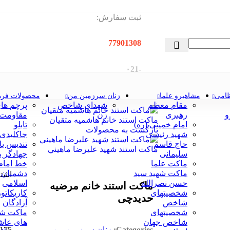
ثبت سفارش:
77901308
-۰21
ظامی
مشاهیرو علما
زنان سرزمین من
محصولات فره
مقام معظم
شهدای شاخص
پرچم ها
و
رهبری
زن
مقاومت
ماکت استند خانم هاشمیه متقیان
امام خمینی (ره)
تابلو
بازگشت به محصولات
شهید رئیسی
جاکلیدی
حاج قاسم
تندیس یا
ماکت استند شهيد عليرضا ماهيني
سلیمانی
جهادگر 
ماکت علما
خط امام 
ماکت شهید سید
دشمنان 
اشتر
حسن نصرالله
اسلامی
ماکت استند خانم مرضیه
شخصیتهای
کاریکاتور
حدیدچی
شاخص
آزادگان
شخصیتهای
ماکت ش
شاخص جهان
های عاش
Categories:
زنان سرزمین من
,
175