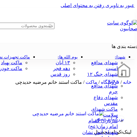
عبور به ناوبری
رفتن به محتوای اصلی
سته بندی ها
شهدا
یوم الله ها
ماکت تجهیزات ن
شهدای مدافع
۱۳ آبان
ماکت پهپاد
امنیت
دهه فجر
ماکت خودر
شهدای جنگ ۱۲
روز قدس
روزه
خانه
/
فروشگاه
/
ماکت
/
ماکت استند خانم مرضیه حدیدچی
شهدای مدافع
حرم
شهدای دفاع
مقدس
ماکت شهدای
سلامت
بزرگنمایی تصویر
سربازان گمنام
امام زمان(عج)
لینک کوتاه محصول
شهدای آتش نشان