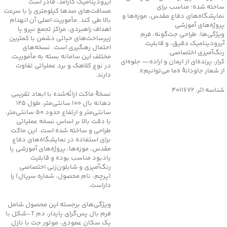
آیرودینامیک کارآمد، قادر است
ساخته شده؛ مناسب برای
مسافت‌های صدها کیلومتری را با سرعت
نمایشگاه‌های دفاع مقدس، موزه‌ها و
بالا طی کند. مأموریت اصلی آن انهدام
پروژه‌های آموزشی.
اهداف راهبردی، مراکز تجمع نیرو یا
ویژگی‌ها: طراحی جت‌گونه، فرم
زیرساخت‌های حیاتی دشمن با کمترین
آیرودینامیک دقیق، و قابلیت
احتمال رهگیری است. نسخه‌های
رنگ‌آمیزی اختصاصی.
مختلف این سامانه بسته به مأموریت،
کرار، پرنده‌ای از ایمان و اراده— جلوه‌ای
در نوع کلاهک و برد عملیاتی تفاوت
از شعار جاودانۀ «ما می‌توانیم».
دارند.
شناسه اثر: 4011672
نسخهٔ ماکت ارائه‌شده با ابعاد تقریبی
دهانه بال 100 سانتی‌متر، طول 125
سانتی‌متر و ارتفاع حدود 50 سانتی‌متر،
با دقت بالا بر اساس نسخه عملیاتی
طراحی و ساخته شده است. این ماکت
برای استفاده در نمایشگاه‌های دفاع
مقدس، موزه‌ها، پروژه‌های آموزشی یا
یادبود مناسب بوده و قابلیت
رنگ‌آمیزی و شابلون‌زنی اختصاصی
(پرچم، نام محصول، شماره سریال) را
داراست.
ویژگی‌های برجسته این محصول شامل
فرم بال پس‌گرای پایدار، دم T‑شکل با
یک سکان عمودی، موتور جت با نازل