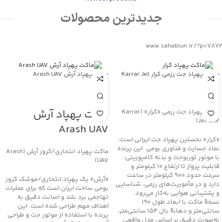
جدیدترین محصولات
www.sahabiun.ir/?p=7872
ماکت پهپاد جت رزمی کرار Karrar Jet
ماکت پهپاد آرش Arash UAV
UAV
جهت خرید تماس بگیرید
جهت خرید تماس بگیرید
ماکت پهپاد آرش
ماکت پهپاد جت رزمی «کرار» (Karrar
Jet UAV)
Arash UAV
«کرار» نخستین پهپاد جت ایرانی است؛
نماد جسارت و فناوری بومی. این پرنده
ماکت پهپاد انتحاری/کروز آرش (Arash
با موتور توربوجت و بدنه کامپوزیتی،
UAV)
قابلیت پرواز تا ارتفاع ۱۰ کیلومتر و
سرعت حدود ۹۰۰ کیلومتر در ساعت
«آرش» یک پهپاد انتحاری/موشک کروز
دارد و در مأموریت‌های رزمی، شناسایی
بومی ساخت ایران است که برای عملیات
و پشتیبانی هوایی به‌کار می‌رود.
تهاجمی برد بلند و اصابت دقیق به
نسخهٔ ماکت با ابعاد طول 190
اهداف مهم طراحی شده است. این
سانتی‌متر و دهانهٔ بال 154 سانتی‌متر،
پرنده با استفاده از موتور جت و طراحی
به‌صورت دقیق بر اساس مدل واقعی