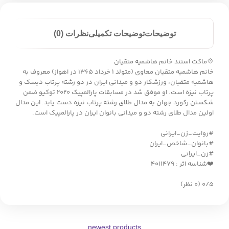
توضیحات
توضیحات تکمیلی
نظرات (0)
💠ماکت استند خانم هاشمیه متقیان
خانم هاشمیه متقیان معاوی (متولد ۱ خرداد ۱۳۶۵ در اهواز) معروف به
هاشمیه متقیان، ورزشکار دو و میدانی ایران در دو رشته پرتاب دیسک و
پرتاب نیزه است. او موفق شد در مسابقات پارالمپیک ۲۰۲۰ توکیو ضمن
شکستن رکورد جهان به مدال طلای رشته پرتاب نیزه دست یابد. این مدال
اولین مدال طلای رشته دو و میدانی بانوان ایران در پارالمپیک است.
#روایت_زن_ایرانی
#بانوان_شاخص_ایران
#زن_ایرانی
❤️شناسه اثر : ۴۰۱۱۴۷۹
‫۰/۵
‫(۰ نظر)
newest products