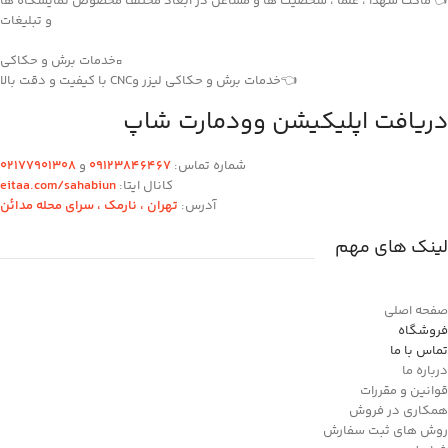
👈ماکت شهدا ، علما ، شخصیت ها و مشاغل در ابعاد مختلف مخصوص نمایشگاه ها
و تبلیغات
▫️خدمات برش و حکاکی
👈خدمات برش و حکاکی لیزر وCNC با کیفیت و دقت بالا
دریافت اپلیکیشن وودمارت شاپ
شماره تماس:
۰۹۱۲۳846467
و
۰2۱77901308
کانال ایتا:
eitaa.com/sahabiun
آدرس:
تهران ،‌ نارمک ، سرای محله مدائن
لینک های مهم
صفحه اصلی
فروشگاه
تماس با ما
درباره ما
قوانین و مقررات
همکاری در فروش
روش های ثبت سفارش