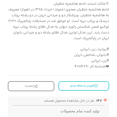
💠ماکت استند خانم هاشمیه متقیان
خانم هاشمیه متقیان معاوی (متولد ۱ خرداد ۱۳۶۵ در اهواز) معروف
به هاشمیه متقیان، ورزشکار دو و میدانی ایران در دو رشته پرتاب
دیسک و پرتاب نیزه است. او موفق شد در مسابقات پارالمپیک ۲۰۲۰
توکیو ضمن شکستن رکورد جهان به مدال طلای رشته پرتاب نیزه
دست یابد. این مدال اولین مدال طلای رشته دو و میدانی بانوان
ایران در پارالمپیک است.
#روایت_زن_ایرانی
#بانوان_شاخص_ایران
#زن_ایرانی
❤️شناسه اثر : 4011479
افزودن به علاقه مندی
مقایسه
147
نفر در حال مشاهده محصول هستند
تولید کننده تمام محصولات