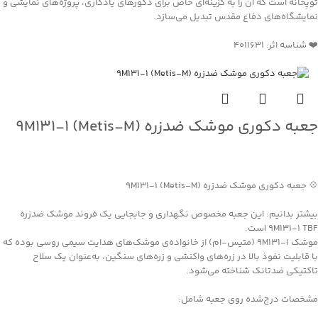
توپخانه است که آن را به گزینه‌ای خاص برای دکورهای یادگاری، پروژه‌های نمایشی و
نمایشگاه‌های دفاع مقدس تبدیل می‌سازد.
❤️ شناسه اثر: 4011631
جعبه دکوری موشک ضدزره 9M131-1 (Metis-M)
جهت خرید تماس بگیرید
💠 جعبه دکوری موشک ضدزره 9M131-1 (Metis-M)
بیشتر بدانیم: این جعبه مخصوص نگهداری و جابجایی یک فروند موشک ضدزره
9M131-1 TBF است.
موشک 9M131-1 (متیس-ام) از خانواده‌ی موشک‌های هدایت سیمی روسی بوده که
با قابلیت نفوذ بالا در زره‌های واکنشی و زره‌های سنگین، به‌عنوان یک سلاح
تاکتیکی ضدتانک شناخته می‌شود.
مشخصات درج‌شده روی جعبه شامل: