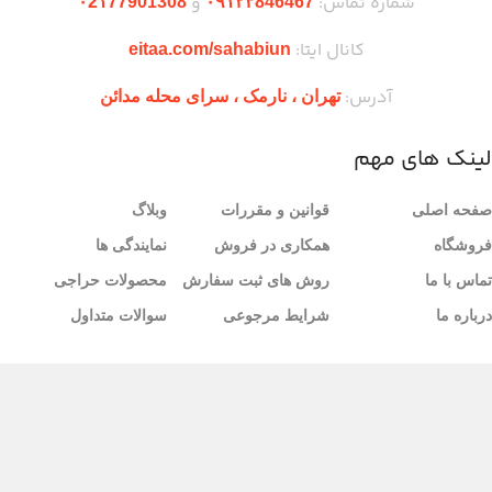
شماره تماس:
و
۰2۱77901308
۰۹۱۲۳846467
کانال ایتا:
eitaa.com/sahabiun
آدرس:
تهران ،‌ نارمک ، سرای محله مدائن
لینک های مهم
صفحه اصلی
قوانین و مقررات
وبلاگ
فروشگاه
همکاری در فروش
نمایندگی ها
تماس با ما
روش های ثبت سفارش
محصولات حراجی
درباره ما
شرایط مرجوعی
سوالات متداول