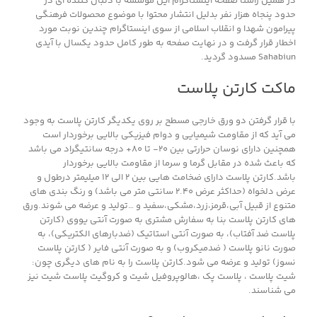
در همین راستا صفحه اینستاگرام این موسسه با دنبال کننده ای در
حدود پنجاه هزار نفر بدلیل انتشار محتوا با موضوع محصولات فرهنگی
پیرامون شهدا و انقلاب اسلامی از سوی اینستاگرام چندین نوبت مورد
اخطار قرار گرفت و در نهایت صفحه به طور کامل حدود یکسال با آیدی
Sahabiun مسدود گردید.
ماکت کارتن پلاست
با قرار گرفتن دو ورق خارجی مسطح بر روی یکدیگر کارتن پلاست به وجود
می آید که از مقاومت شیمیایی و دوام فیزیکی بالایی برخوردار است
همچنین دارای نوسان حرارتی بین ۲۰- تا ۸۰+ درجه سانتیگراد می باشد
که باعث شده در مقابل گرما و سرما از مقاومت بالایی برخوردار
باشد.کارتن پلاست دارای ضخامت هایی بین ۲ الی ۱۲ میلیمتر درطول و
عرض دلخواه (حداکثر عرض ۲.۴۰ سانتی متر می باشد) و رنگ بندی های
متنوع از قبیل آبی،قرمز،زرد،مشکی،سفید و …تولید و عرضه می شوند.ورق
های کارتن پلاست بنا به سفارش مشتری به صورت آنتی یووی (کارتن
پلاست ضد آفتاب)، به صورت آنتی استاتیک (ضدبارهای الکتریکی)، به
صورت نانو پلاست ( ضدمیکروب) و به صورت آنتی فایر ( کارتن پلاست
نسوز) تولید و عرضه می شود.کارتن پلاست را به نام های دیگری چون:
شیت پلاست ، پلاست پک ،هالوپروفیل شیت و کروگیت پلاست شیت نیز
می شناسند.