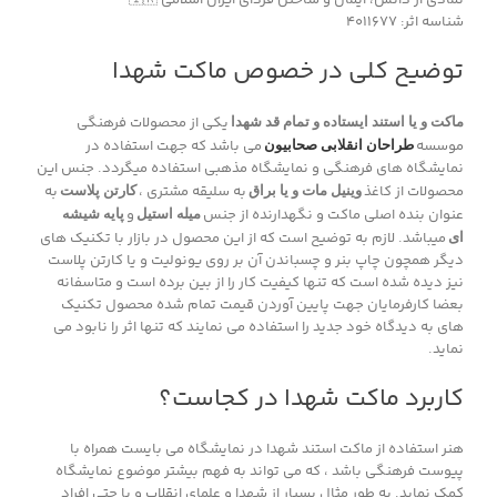
نمادی از دانش، ایمان و ساختن فردای ایران اسلامی 🇮🇷
شناسه اثر: ۴۰۱۱۶۷۷
توضیح کلی در خصوص ماکت شهدا
یکی از محصولات فرهنگی
ماکت و یا استند ایستاده و تمام قد شهدا
موسسه
می باشد که جهت استفاده در
طراحان انقلابی صحابیون
نمایشگاه های فرهنگی و نمایشگاه مذهبی استفاده میگردد. جنس این
محصولات از کاغذ
به سلیقه مشتری ،
به
وینیل مات و یا براق
کارتن پلاست
عنوان بنده اصلی ماکت و نگهدارنده از جنس
و
میله استیل
پایه شیشه
میباشد. لازم به توضیح است که از این محصول در بازار با تکنیک های
ای
دیگر همچون چاپ بنر و چسباندن آن بر روی یونولیت و یا کارتن پلاست
نیز دیده شده است که تنها کیفیت کار را از بین برده است و متاسفانه
بعضا کارفرمایان جهت پایین آوردن قیمت تمام شده محصول تکنیک
های به دیدگاه خود جدید را استفاده می نمایند که تنها اثر را نابود می
نماید.
کاربرد ماکت شهدا در کجاست؟
هنر استفاده از ماکت استند شهدا در نمایشگاه می بایست همراه با
پیوست فرهنگی باشد ، که می تواند به فهم بیشتر موضوع نمایشگاه
کمک نماید. به طور مثال بسیار از شهدا و علمای انقلاب و یا حتی افراد