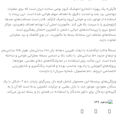
«آرش» یک پهپاد انتحاری/موشک کروز بومی ساخت ایران است که برای عملیات
تهاجمی برد بلند و اصابت دقیق به اهداف مهم طراحی شده است. این پرنده با
استفاده از موتور جت و طراحی آیرودینامیک کارآمد، قادر است مسافت‌های صدها
کیلومتری را با سرعت بالا طی کند. مأموریت اصلی آن انهدام اهداف راهبردی، مراکز
تجمع نیرو یا زیرساخت‌های حیاتی دشمن با کمترین احتمال رهگیری است.
نسخه‌های مختلف این سامانه بسته به مأموریت، در نوع کلاهک و برد عملیاتی
تفاوت دارند.
نسخهٔ ماکت ارائه‌شده با ابعاد تقریبی دهانه بال 100 سانتی‌متر، طول 125 سانتی‌متر
و ارتفاع حدود 50 سانتی‌متر، با دقت بالا بر اساس نسخه عملیاتی طراحی و ساخته
شده است. این ماکت برای استفاده در نمایشگاه‌های دفاع مقدس، موزه‌ها،
پروژه‌های آموزشی یا یادبود مناسب بوده و قابلیت رنگ‌آمیزی و شابلون‌زنی
اختصاصی (پرچم، نام محصول، شماره سریال) را داراست.
ویژگی‌های برجسته این محصول شامل فرم بال پس‌گرای پایدار، دم T‑شکل با یک
سکان عمودی، موتور جت با نازل عقبی، و جزئیات تکمیلی بدنه است که آن را به
گزینه‌ای ایده‌آل برای دکور ماندگار یا استفاده در فضای باز و بسته تبدیل می‌کند.