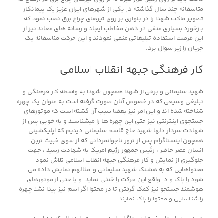
متاسفانه چند سال گذاشته در یکی از شهرهای ایران عزیز یک پیمانکار
تصویر ماکت شهدا را در بلواری بر روی تیرهای چراغ برق نصب نمود که
بازخورد بسیاری منفی در ذهن مخاطب ایجاد و رسانه های معاند نیز از
این فرصت استفاده تبلیغاتی منفی نمودند و این حرکت متاسفانه یک
جریان را زیر سوال برد.
کار فرهنگی جبهه انقلاب اسلامی
شهید سلیمانی و برخی از شهدا همچون شهدا به واسطه کار فرهنگی و
تبلیغی وسیعی که در خصوص آنان صورت گرفته است به عنوان یک چهره
شناخته شده اند و این امر نیز بعضا سبب آن گشته است که موتورهای
جستجوی اینترنتی نیز حتی این چهره ها را میشناسند و به خوبی پس از
شهادت سردار دلها شهید حاج قاسم سلیمانی دیدیم که اپلیکشینی
همچون اینستاگرام پس از ترور ناجوانمردانی که از سوی خبیث ترین
انسان عصر حاضر ، رئیس جمهور رژیم امریکا به شهادت رسید ، جهت
جلوگیری از نمایش و کار فرهنگی جبهه انقلاب اسلامی تلاش نمود
محتواهایی که به هشتک شهید سلیمانی و امثالهم نمایش داده می
شود را پاک و در واقع این حرکت را خنثی نماید. و یا حتی از موتورهای
هوشمند جستجو نیز کمک گرفتن تا در محتوا اگر اسم نیز پیدا نشد چهره
را شناسایی و محتوا را پاک نمایند.