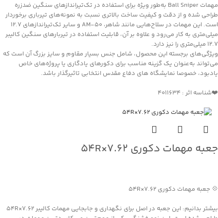
مهمات Ball Sniper به‌طور ویژه برای استفاده در تک‌تیراندازهای سنگین ضدزره
طراحی شده و از دقت و کیفیت ساخت بالاتری نسبت به نمونه‌های تیرباری برخوردار
است. این مهمات در سلاح‌هایی مانند شاهر، AM-50 و سایر تک‌تیراندازهای ۱۲.۷
میلی‌متری به کار می‌رود و علاوه بر آن، قابلیت استفاده در تیربارهای سنگین کالیبر
۱۲.۷ میلی‌متری را نیز دارد.
ویژگی‌های برجسته این محصول، شامل جنس بسیار مقاوم و سایز بزرگ آن است که
می‌تواند به‌عنوان یک گزینه مناسب برای دکورهای یادگاری یا پروژه‌های خاص
یادبود، خصوصا نمایشگاه های دفاع مقدس انتخابی تاثیرگذار باشد.
❤️شناسه اثر : 4011634
جعبه مهمات دکوری ۷.۶۲×۵۴R
جهت خرید تماس بگیرید
💠 جعبه مهمات دکوری ۷.۶۲×۵۴R
بیشتر بدانیم: این جعبه در اصل برای نگهداری و جابجایی مهمات کالیبر ۷.۶۲×۵۴R