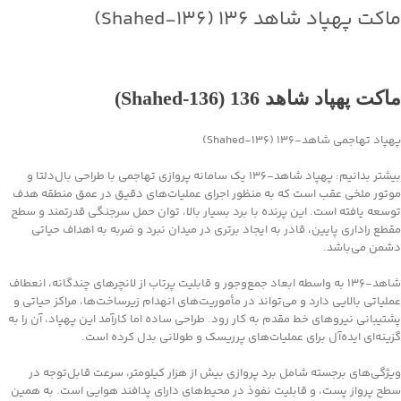
ماکت پهپاد شاهد ۱۳۶ (Shahed‑۱۳۶)
جهت خرید تماس بگیرید
ماکت پهپاد شاهد 136 (Shahed‑136)
پهپاد تهاجمی شاهد‑۱۳۶ (Shahed‑136)
بیشتر بدانیم: پهپاد شاهد‑۱۳۶ یک سامانه پروازی تهاجمی با طراحی بال‌دلتا و
موتور ملخی عقب است که به منظور اجرای عملیات‌های دقیق در عمق منطقه هدف
توسعه یافته است. این پرنده با برد بسیار بالا، توان حمل سرجنگی قدرتمند و سطح
مقطع راداری پایین، قادر به ایجاد برتری در میدان نبرد و ضربه به اهداف حیاتی
دشمن می‌باشد.
شاهد‑۱۳۶ به واسطه ابعاد جمع‌وجور و قابلیت پرتاب از لانچرهای چندگانه، انعطاف
عملیاتی بالایی دارد و می‌تواند در مأموریت‌های انهدام زیرساخت‌ها، مراکز حیاتی و
پشتیبانی نیروهای خط مقدم به کار رود. طراحی ساده اما کارآمد این پهپاد، آن را به
گزینه‌ای ایده‌آل برای عملیات‌های پرریسک و طولانی بدل کرده است.
ویژگی‌های برجسته شامل برد پروازی بیش از هزار کیلومتر، سرعت قابل‌توجه در
سطح پرواز پست، و قابلیت نفوذ در محیط‌های دارای پدافند هوایی است. به همین