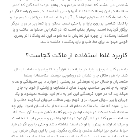
شاخص می باشند که تمام آحاد مردم و در واقع بازدیدکنندگان که کمتر
مطالعه در این زمینه داشته اند آنها را نمی شناسند. در همین راستا اگر در
یک نمایشگاه که محتوای فرهنگی آن در قالب استند ، پرتابل ، فوم برد و
یا تخته شاسی بر روی پایه و یا حتی نصب محتوا و یا تصاویر بر روی دیگر
برگزار گردیده است، بسیار جذاب است که در کنار این محتواها ماکت و یا
استند ایستاده آن چهره نیز نمایش داده شود. این نمایشگاه اثر بصری
خوبی میتواند برای مخاطب و بازدیدکننده داشته باشد.
کاربرد غلط استفاده از ماکت کجاست؟
به طور کلی هرچیزی باید در جایه خود قرارگیرد تا پیام را مخاطب ارسال
کند. به طور مثال جای قندان در روشویی نیست. متاسفانه بعضا
متصدیان و فعال حوزه فرهنگی در بعضی از موارد با بی سلیقگی و عدم
توجه به جانمایی مناسب پدیده های نامتعارف و زشتی از خود به جای
میگذارند که در حوزه فرهنگی این امر به نام فرد نوشته نمیشود و یک
جریان را زیر سوال میبرد. برای فهم بهتر مطلب میتوان اینگونه مطلب را
بیان نمود که مثلا یک ماکت تمام قد ایستاده از یک انسان اصولا برای چه
ساخته شده است؟ در جواب اولین چیزی که به ذهن میرسد آن است که
مخاطب حس کند در کنار آن فرد در اندازه واقعی و طبیعی ایستاده است
و میتواند ارتباط بهتری با او در لحظه داشته باشد و حتی با وی اگر در قید
حیاط مادی نیز نباشد عکس یادگاری بگیرد. پس با این پیش فرض این
ماکت باید بر روی زمین قرار گیرد نه بر روی تیرهای چراغ برق در ارتفاع که