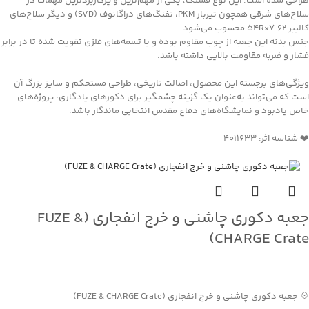
طراحی شده است. این نوع فشنگ، یکی از مهم‌ترین و پرکاربردترین مهمات در
سلاح‌های شرقی همچون تیربار PKM، تفنگ‌های دراگانوف (SVD) و دیگر سلاح‌های
کالیبر ۷.۶۲×۵۴R محسوب می‌شود.
جنس بدنه این جعبه از چوب مقاوم بوده و با تسمه‌های فلزی تقویت شده تا در برابر
فشار و ضربه مقاومت بالایی داشته باشد.
ویژگی‌های برجسته این محصول، اصالت تاریخی، طراحی مستحکم و سایز بزرگ آن
است که می‌تواند به‌عنوان یک گزینه چشمگیر برای دکورهای یادگاری، پروژه‌های
خاص یادبود و نمایشگاه‌های دفاع مقدس انتخابی ماندگار باشد.
❤️ شناسه اثر: 4011633
جعبه دکوری چاشنی و خرج انفجاری (FUZE &
CHARGE Crate)
جهت خرید تماس بگیرید
💠 جعبه دکوری چاشنی و خرج انفجاری (FUZE & CHARGE Crate)