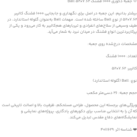
💠 جعبه دکوری ۱۰۰۰ فشنگ ۷.۶۲×۵۲ Ball
بیشتر بدانیم: این جعبه در اصل برای نگهداری و جابجایی ۱۰۰۰ فشنگ کالیبر
۷.۶۲×۵۲ از نوع Ball ساخته شده است. مهمات Ball به‌عنوان گلوله استاندارد، در
طیف وسیعی از سلاح‌های انفرادی و تیربارهای هم‌کالیبر به کار می‌رود و یکی از
پرکاربردترین انواع فشنگ در میدان نبرد به شمار می‌آید.
مشخصات درج‌شده روی جعبه:
تعداد: ۱۰۰۰ فشنگ
کالیبر: ۷.۶۲×۵۲
نوع: Ball (گلوله استاندارد)
حجم جعبه: ۲۶ دسی‌متر مکعب
ویژگی‌های برجسته این محصول، طراحی مستحکم، ظرفیت بالا و اصالت تاریخی است
که آن را به انتخابی مناسب برای دکورهای یادگاری، پروژه‌های نمایشی و
نمایشگاه‌های دفاع مقدس تبدیل می‌کند.
❤️ شناسه اثر: 4011629