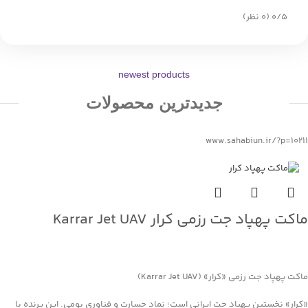
‫۰/۵
‫(۰ نظر)
newest products
جدیدترین محصولات
www.sahabiun.ir/?p=10211
ماکت پهپاد جت رزمی کرار Karrar Jet UAV
جهت خرید تماس بگیرید
ماکت پهپاد جت رزمی «کرار» (Karrar Jet UAV)
«کرار» نخستین پهپاد جت ایرانی است؛ نماد جسارت و فناوری بومی. این پرنده با