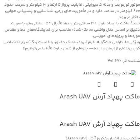
موتور توربوجت و بدنه کامپوزیتی، قابلیت پرواز تا ارتفاع ۱۰ کیلومتر و سرعت حدود
۹۰۰ کیلومتر در ساعت دارد و در مأموریت‌های رزمی، شناسایی و پشتیبانی هوایی
به‌کار می‌رود.
نسخهٔ ماکت با ابعاد طول 190 سانتی‌متر و دهانهٔ بال 154 سانتی‌متر، به‌صورت
دقیق بر اساس مدل واقعی ساخته شده؛ مناسب برای نمایشگاه‌های دفاع مقدس،
موزه‌ها و پروژه‌های آموزشی.
ویژگی‌ها: طراحی جت‌گونه، فرم آیرودینامیک دقیق، و قابلیت رنگ‌آمیزی اختصاصی.
کرار، پرنده‌ای از ایمان و اراده— جلوه‌ای از شعار جاودانۀ «ما می‌توانیم».
شناسه اثر: 4011672
ماکت پهپاد آرش Arash UAV
جهت خرید تماس بگیرید
ماکت پهپاد آرش Arash UAV
ماکت پهپاد انتحاری/کروز آرش (Arash UAV)