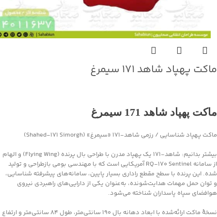
ماکت پهپاد شاهد ۱۷۱ سیمرغ
جهت خرید تماس بگیرید
ماکت پهپاد شاهد 171 سیمرغ
ماکت پهپاد شناسایی / رزمی شاهد‑۱۷۱ «سیمرغ» (Shahed‑171 Simorgh)
بیشتر بدانیم: شاهد‑۱۷۱ یک پهپاد مدرن با طراحی بال پرنده (Flying Wing) و الهام
از سامانه RQ‑170 Sentinel آمریکایی است که با مهندسی بومی بازطراحی و تولید
شده. این پرنده با سطح مقطع راداری بسیار پایین، سامانه‌های پیشرفته شناسایی،
و توان حمل مهمات هدایت‌شونده، به‌عنوان یکی از دارایی‌های راهبردی نیروی
هوافضای سپاه پاسداران شناخته می‌شود.
نسخهٔ ماکت ارائه‌شده با ابعاد دهانه بال ۱۹۰ سانتی‌متر، طول ۸۴ سانتی‌متر و ارتفاع