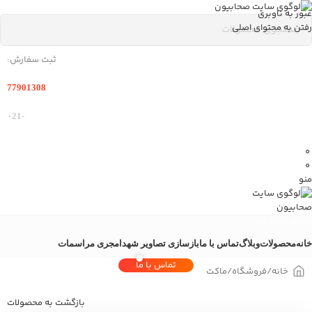
عبور به ناوبری
رفتن به محتوای اصلی
ثبت سفارش:
77901308
-۰21
0
0
منو
دسته بندی ها
خانه
محصولات
وبلاگ
تماس با ما
بازسازی تصاویر شهدا
مجری مراسمات
تماس با ما
خانه
/
فروشگاه
/
ماکت
بازگشت به محصولات