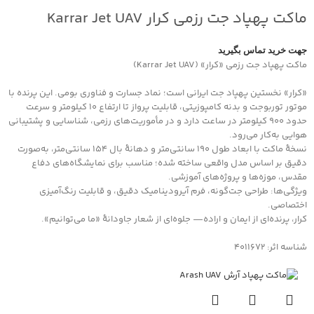
ماکت پهپاد جت رزمی کرار Karrar Jet UAV
جهت خرید تماس بگیرید
ماکت پهپاد جت رزمی «کرار» (Karrar Jet UAV)
«کرار» نخستین پهپاد جت ایرانی است؛ نماد جسارت و فناوری بومی. این پرنده با
موتور توربوجت و بدنه کامپوزیتی، قابلیت پرواز تا ارتفاع ۱۰ کیلومتر و سرعت
حدود ۹۰۰ کیلومتر در ساعت دارد و در مأموریت‌های رزمی، شناسایی و پشتیبانی
هوایی به‌کار می‌رود.
نسخهٔ ماکت با ابعاد طول 190 سانتی‌متر و دهانهٔ بال 154 سانتی‌متر، به‌صورت
دقیق بر اساس مدل واقعی ساخته شده؛ مناسب برای نمایشگاه‌های دفاع
مقدس، موزه‌ها و پروژه‌های آموزشی.
ویژگی‌ها: طراحی جت‌گونه، فرم آیرودینامیک دقیق، و قابلیت رنگ‌آمیزی
اختصاصی.
کرار، پرنده‌ای از ایمان و اراده— جلوه‌ای از شعار جاودانۀ «ما می‌توانیم».
شناسه اثر: 4011672