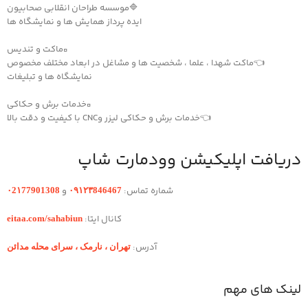
🔷موسسه طراحان انقلابی صحابیون
ایده پرداز همایش ها و نمایشگاه ها
▫️ماکت و تندیس
👈ماکت شهدا ، علما ، شخصیت ها و مشاغل در ابعاد مختلف مخصوص
نمایشگاه ها و تبلیغات
▫️خدمات برش و حکاکی
👈خدمات برش و حکاکی لیزر وCNC با کیفیت و دقت بالا
دریافت اپلیکیشن وودمارت شاپ
شماره تماس:
و
۰2۱77901308
۰۹۱۲۳846467
کانال ایتا:
eitaa.com/sahabiun
آدرس:
تهران ،‌ نارمک ، سرای محله مدائن
لینک های مهم