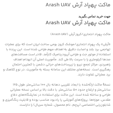
ماکت پهپاد آرش Arash UAV
جهت خرید تماس بگیرید
ماکت پهپاد آرش Arash UAV
ماکت پهپاد انتحاری/کروز آرش (Arash UAV)
«آرش» یک پهپاد انتحاری/موشک کروز بومی ساخت ایران است که برای عملیات
تهاجمی برد بلند و اصابت دقیق به اهداف مهم طراحی شده است. این پرنده با
استفاده از موتور جت و طراحی آیرودینامیک کارآمد، قادر است مسافت‌های
صدها کیلومتری را با سرعت بالا طی کند. مأموریت اصلی آن انهدام اهداف
راهبردی، مراکز تجمع نیرو یا زیرساخت‌های حیاتی دشمن با کمترین احتمال
رهگیری است. نسخه‌های مختلف این سامانه بسته به مأموریت، در نوع کلاهک و
برد عملیاتی تفاوت دارند.
نسخهٔ ماکت ارائه‌شده با ابعاد تقریبی دهانه بال 100 سانتی‌متر، طول 125
سانتی‌متر و ارتفاع حدود 50 سانتی‌متر، با دقت بالا بر اساس نسخه عملیاتی
طراحی و ساخته شده است. این ماکت برای استفاده در نمایشگاه‌های دفاع
مقدس، موزه‌ها، پروژه‌های آموزشی یا یادبود مناسب بوده و قابلیت رنگ‌آمیزی و
شابلون‌زنی اختصاصی (پرچم، نام محصول، شماره سریال) را داراست.