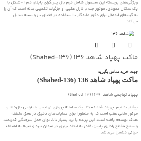
ویژگی‌های برجسته این محصول شامل فرم بال پس‌گرای پایدار، دم T‑شکل با
یک سکان عمودی، موتور جت با نازل عقبی، و جزئیات تکمیلی بدنه است که آن را
به گزینه‌ای ایده‌آل برای دکور ماندگار یا استفاده در فضای باز و بسته تبدیل
می‌کند.
ماکت پهپاد شاهد ۱۳۶ (Shahed‑۱۳۶)
جهت خرید تماس بگیرید
ماکت پهپاد شاهد 136 (Shahed‑136)
پهپاد تهاجمی شاهد‑۱۳۶ (Shahed‑136)
بیشتر بدانیم: پهپاد شاهد‑۱۳۶ یک سامانه پروازی تهاجمی با طراحی بال‌دلتا و
موتور ملخی عقب است که به منظور اجرای عملیات‌های دقیق در عمق منطقه
هدف توسعه یافته است. این پرنده با برد بسیار بالا، توان حمل سرجنگی قدرتمند
و سطح مقطع راداری پایین، قادر به ایجاد برتری در میدان نبرد و ضربه به اهداف
حیاتی دشمن می‌باشد.