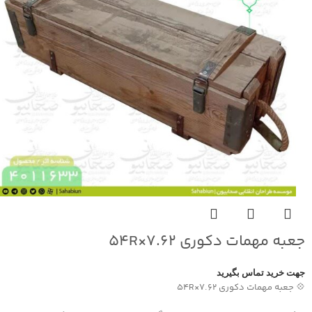
جعبه مهمات دکوری ۷.۶۲×۵۴R
جهت خرید تماس بگیرید
💠 جعبه مهمات دکوری ۷.۶۲×۵۴R