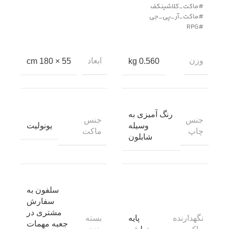
#ماکت_کلاشینکف
#ماکت_آر_پی_جی
#RPG
وزن
ابعاد
55 × 180 cm
0.560 kg
رنگ آمیزی به
جنس
جنس
وسیله
یونولیت
چاپ
ماکت
شابلون
سلفون به
سفارش
مشتری در
نگهدارنده
بسته
پایه
جعبه مهمات