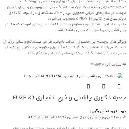
بیشتر بدانیم: این جعبه در اصل برای نگهداری و جابجایی مهمات کالیبر
۷.۶۲×۵۴R طراحی شده است. این نوع فشنگ، یکی از مهم‌ترین و پرکاربردترین
مهمات در سلاح‌های شرقی همچون تیربار PKM، تفنگ‌های دراگانوف (SVD) و
دیگر سلاح‌های کالیبر ۷.۶۲×۵۴R محسوب می‌شود.
جنس بدنه این جعبه از چوب مقاوم بوده و با تسمه‌های فلزی تقویت شده تا در
برابر فشار و ضربه مقاومت بالایی داشته باشد.
ویژگی‌های برجسته این محصول، اصالت تاریخی، طراحی مستحکم و سایز بزرگ آن
است که می‌تواند به‌عنوان یک گزینه چشمگیر برای دکورهای یادگاری، پروژه‌های
خاص یادبود و نمایشگاه‌های دفاع مقدس انتخابی ماندگار باشد.
❤️ شناسه اثر: 4011633
جعبه دکوری چاشنی و خرج انفجاری (FUZE &
CHARGE Crate)
جهت خرید تماس بگیرید
💠 جعبه دکوری چاشنی و خرج انفجاری (FUZE & CHARGE Crate)
بیشتر بدانیم: این جعبه در اصل برای نگهداری و حمل چاشنی‌ها و خرج‌های