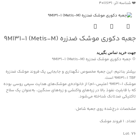
❤️ شناسه اثر: 4011631
جعبه دکوری موشک ضدزره 9M131-1 (Metis-M)
جهت خرید تماس بگیرید
💠 جعبه دکوری موشک ضدزره 9M131-1 (Metis-M)
بیشتر بدانیم: این جعبه مخصوص نگهداری و جابجایی یک فروند موشک ضدزره
9M131-1 TBF است.
موشک 9M131-1 (متیس-ام) از خانواده‌ی موشک‌های هدایت سیمی روسی بوده
که با قابلیت نفوذ بالا در زره‌های واکنشی و زره‌های سنگین، به‌عنوان یک سلاح
تاکتیکی ضدتانک شناخته می‌شود.
مشخصات درج‌شده روی جعبه شامل:
تعداد: 1 فروند موشک
Lot: 76