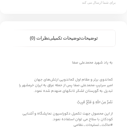
برای شما ارسال می کند
توضیحات
توضیحات تکمیلی
نظرات (0)
به یاد شهید محمدعلی صفا
کماندوی برتر و مقام اول کماندویی ارتش‌های جهان
امیر سرتیپ محمدعلی صفا پس از حمله عراق به ایران خرمشهر را
تبدیل به گورستان لشکر تانکهای منهدم شده نمود.
نَصْرٌ مِنَ اللَّهِ وَ فَتْحٌ قَرِیبٌ
از این محصول جهت تکمیل دکوراسیون نمایشگاه و آشنایی
کودکان با سلاح می توان استفاده نمود.
#ماکت_تسلیحات_نظامی