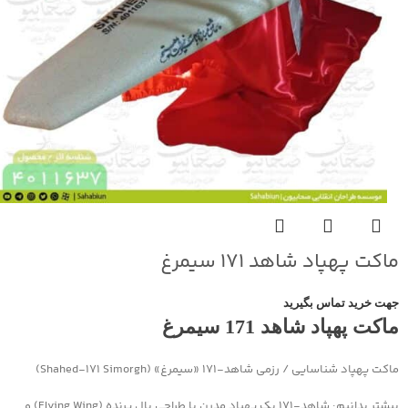
ماکت پهپاد شاهد ۱۷۱ سیمرغ
جهت خرید تماس بگیرید
ماکت پهپاد شاهد 171 سیمرغ
ماکت پهپاد شناسایی / رزمی شاهد‑۱۷۱ «سیمرغ» (Shahed‑171 Simorgh)
بیشتر بدانیم: شاهد‑۱۷۱ یک پهپاد مدرن با طراحی بال پرنده (Flying Wing) و