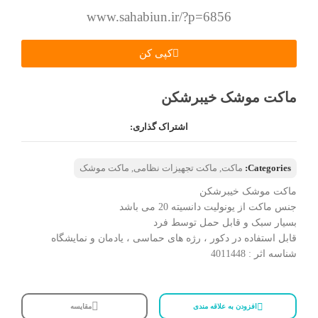
www.sahabiun.ir/?p=6856
کپی کن
ماکت موشک خیبرشکن
اشتراک گذاری:
Categories:
ماکت
,
ماکت تجهیزات نظامی
,
ماکت موشک
ماکت موشک خیبرشکن
جنس ماکت از یونولیت دانسیته 20 می باشد
بسیار سبک و قابل حمل توسط فرد
قابل استفاده در دکور ، رژه های حماسی ، یادمان و نمایشگاه
شناسه اثر : 4011448
افزودن به علاقه مندی
مقایسه