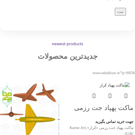
newest products
جدیدترین محصولات
www.sahabiun.ir/?p=6856
ماکت پهپاد جت رزمی
کرار Karrar Jet UAV
جهت خرید تماس بگیرید
ماکت پهپاد جت رزمی «کرار» (Karrar Jet
UAV)