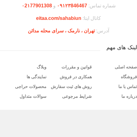
شماره تماس:
۰۹۱۲۳846467
و
۰2۱77901308
کانال ایتا:
eitaa.com/sahabiun
آدرس:
تهران ،‌ نارمک ، سرای محله مدائن
لینک های مهم
صفحه اصلی
قوانین و مقررات
وبلاگ
فروشگاه
همکاری در فروش
نمایندگی ها
تماس با ما
روش های ثبت سفارش
محصولات حراجی
درباره ما
شرایط مرجوعی
سوالات متداول