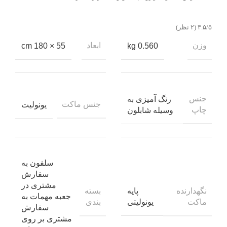
‫۳.۵/۵
وزن
ابعاد
55 × 180 cm
0.560 kg
جنس
رنگ آمیزی به
جنس ماکت
یونولیت
چاپ
وسیله شابلون
سلفون به
سفارش
مشتری در
نگهدارنده
بسته
پایه
جعبه مهمات به
ماکت
بندی
یونولیتی
سفارش
مشتری بر روی