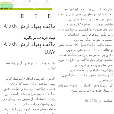
«کرار» نخستین پهپاد جت ایرانی است؛
نماد جسارت و فناوری بومی. این پرنده با
موتور توربوجت و بدنه کامپوزیتی،
قابلیت پرواز تا ارتفاع ۱۰ کیلومتر و
ماکت پهپاد آرش Arash
سرعت حدود ۹۰۰ کیلومتر در ساعت دارد
UAV
و در مأموریت‌های رزمی، شناسایی و
جهت خرید تماس بگیرید
پشتیبانی هوایی به‌کار می‌رود.
ماکت پهپاد آرش Arash
نسخهٔ ماکت با ابعاد طول 190 سانتی‌متر
و دهانهٔ بال 154 سانتی‌متر، به‌صورت
UAV
دقیق بر اساس مدل واقعی ساخته شده؛
مناسب برای نمایشگاه‌های دفاع مقدس،
ماکت پهپاد انتحاری/کروز آرش (Arash
موزه‌ها و پروژه‌های آموزشی.
UAV)
ویژگی‌ها: طراحی جت‌گونه، فرم
آیرودینامیک دقیق، و قابلیت رنگ‌آمیزی
«آرش» یک پهپاد انتحاری/موشک کروز
اختصاصی.
بومی ساخت ایران است که برای
کرار، پرنده‌ای از ایمان و اراده— جلوه‌ای
عملیات تهاجمی برد بلند و اصابت دقیق
از شعار جاودانۀ «ما می‌توانیم».
به اهداف مهم طراحی شده است. این
پرنده با استفاده از موتور جت و طراحی
شناسه اثر: 4011672
آیرودینامیک کارآمد، قادر است
مسافت‌های صدها کیلومتری را با سرعت