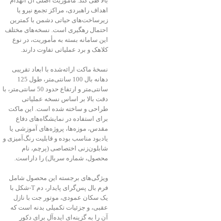
بالا طی کند. مأموریت اصلی آن انهدام
اهداف راهبردی، مراکز تجمع نیرو یا
زیرساخت‌های حیاتی دشمن با کمترین
احتمال رهگیری است. نسخه‌های مختلف
این سامانه بسته به مأموریت، در نوع
کلاهک و برد عملیاتی تفاوت دارند.
نسخهٔ ماکت ارائه‌شده با ابعاد تقریبی
دهانه بال 100 سانتی‌متر، طول 125
سانتی‌متر و ارتفاع حدود 50 سانتی‌متر، با
دقت بالا بر اساس نسخه عملیاتی
طراحی و ساخته شده است. این ماکت
برای استفاده در نمایشگاه‌های دفاع
مقدس، موزه‌ها، پروژه‌های آموزشی یا
یادبود مناسب بوده و قابلیت رنگ‌آمیزی و
شابلون‌زنی اختصاصی (پرچم، نام
محصول، شماره سریال) را داراست.
ویژگی‌های برجسته این محصول شامل
فرم بال پس‌گرای پایدار، دم T‑شکل با
یک سکان عمودی، موتور جت با نازل
عقبی، و جزئیات تکمیلی بدنه است که
آن را به گزینه‌ای ایده‌آل برای دکور