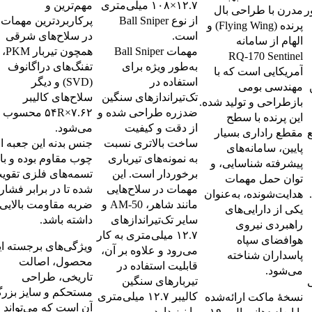
۱۲.۷×۱۰۸ میلی‌متری
مهم‌ترین و
ر
مدرن با طراحی بال
از نوع Ball Sniper
پرکاربردترین مهمات
پرنده (Flying Wing) و
است.
در سلاح‌های شرقی
الهام از سامانه
مهمات Ball Sniper
همچون تیربار PKM،
RQ‑170 Sentinel
به‌طور ویژه برای
تفنگ‌های دراگانوف
آمریکایی است که با
استفاده در
(SVD) و دیگر
مهندسی بومی
تک‌تیراندازهای سنگین
سلاح‌های کالیبر
بازطراحی و تولید شده.
ضدزره طراحی شده و
۷.۶۲×۵۴R محسوب
این پرنده با سطح
از دقت و کیفیت
می‌شود.
مقطع راداری بسیار
ساخت بالاتری نسبت
جنس بدنه این جعبه ا
پایین، سامانه‌های
به نمونه‌های تیرباری
چوب مقاوم بوده و با
پیشرفته شناسایی، و
برخوردار است. این
تسمه‌های فلزی تقوی
توان حمل مهمات
مهمات در سلاح‌هایی
شده تا در برابر فشار 
هدایت‌شونده، به‌عنوان
مانند شاهر، AM-50 و
ضربه مقاومت بالایی
یکی از دارایی‌های
سایر تک‌تیراندازهای
داشته باشد.
راهبردی نیروی
۱۲.۷ میلی‌متری به کار
هوافضای سپاه
ویژگی‌های برجسته ای
می‌رود و علاوه بر آن،
پاسداران شناخته
محصول، اصالت
قابلیت استفاده در
می‌شود.
تاریخی، طراحی
تیربارهای سنگین
ی
مستحکم و سایز بزر
کالیبر ۱۲.۷ میلی‌متری
نسخهٔ ماکت ارائه‌شده
آن است که می‌تواند
را نیز دارد.