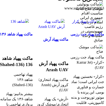
www.sahabiun.ir/?p=6063
ماکت پهپاد جت رزمی
ماکت پهپاد شاهد ۱۳۶
کرار Karrar Jet UAV
ماکت پهپاد آرش
(Shahed‑۱۳۶)
Arash UAV
جهت خرید تماس بگیرید
جهت خرید تماس بگیرید
جهت خرید تماس بگیرید
ماکت پهپاد جت رزمی
ماکت پهپاد شاهد
«کرار» (Karrar Jet
ماکت پهپاد آرش
136 (Shahed‑136)
UAV)
Arash UAV
پهپاد تهاجمی
«کرار» نخستین پهپاد
ماکت پهپاد انتحاری/
شاهد‑۱۳۶
جت ایرانی است؛ نماد
کروز آرش (Arash
(Shahed‑136)
جسارت و فناوری
UAV)
بومی. این پرنده با
بیشتر بدانیم: پهپاد
موتور توربوجت و بدنه
«آرش» یک پهپاد
شاهد‑۱۳۶ یک سامانه
کامپوزیتی، قابلیت
انتحاری/موشک کروز
پروازی تهاجمی با