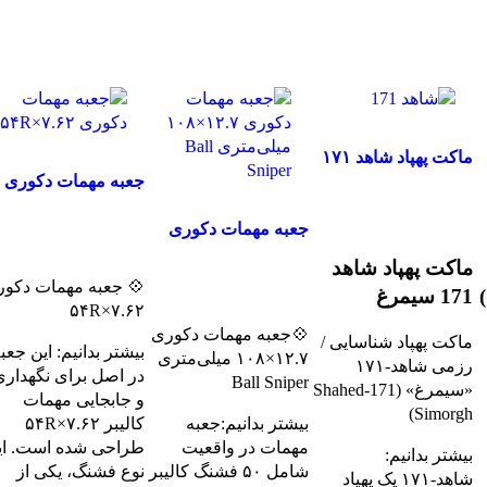
ماکت پهپاد شاهد ۱۷۱
سیمرغ
جعبه مهمات دکوری
۷.۶۲×۵۴R
جهت خرید تماس بگیرید
جعبه مهمات دکوری
جهت خرید تماس بگیرید
۱۲.۷×۱۰۸ میلی‌متری
ماکت پهپاد شاهد
Ball Sniper
جهت خرید تماس بگیرید
💠 جعبه مهمات دکو
171 سیمرغ
۷.۶۲×۵۴R
💠جعبه مهمات دکوری
ماکت پهپاد شناسایی /
بیشتر بدانیم: این جعب
۱۲.۷×۱۰۸ میلی‌متری
رزمی شاهد‑۱۷۱
در اصل برای نگهداری
Ball Sniper
«سیمرغ» (Shahed‑171
و جابجایی مهمات
Simorgh)
بیشتر بدانیم:جعبه
کالیبر ۷.۶۲×۵۴R
مهمات در واقعیت
طراحی شده است. ای
بیشتر بدانیم:
شامل ۵۰ فشنگ کالیبر
نوع فشنگ، یکی از
شاهد‑۱۷۱ یک پهپاد