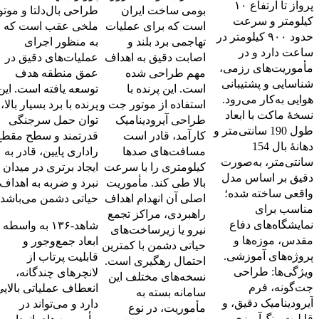
پرواز تا ارتفاع ۱۰
بومی ساخت ایران
طراحی بال‌دلتا و موتو
کیلومتر و سرعت
است که برای عملیات
ملخی عقب است که
حدود ۹۰۰ کیلومتر در
تهاجمی برد بلند و
به منظور اجرای
ساعت دارد و در
اصابت دقیق به اهداف
عملیات‌های دقیق در
مأموریت‌های رزمی،
مهم طراحی شده
عمق منطقه هدف
شناسایی و پشتیبانی
است. این پرنده با
توسعه یافته است. این
هوایی به‌کار می‌رود.
استفاده از موتور جت و
پرنده با برد بسیار بالا،
نسخهٔ ماکت با ابعاد
طراحی آیرودینامیک
توان حمل سرجنگی
طول 190 سانتی‌متر و
کارآمد، قادر است
قدرتمند و سطح مقطع
دهانهٔ بال 154
مسافت‌های صدها
راداری پایین، قادر به
سانتی‌متر، به‌صورت
کیلومتری را با سرعت
ایجاد برتری در میدان
دقیق بر اساس مدل
بالا طی کند. مأموریت
نبرد و ضربه به اهداف
واقعی ساخته شده؛
اصلی آن انهدام اهداف
حیاتی دشمن می‌باشد.
مناسب برای
راهبردی، مراکز تجمع
نمایشگاه‌های دفاع
شاهد‑۱۳۶ به واسطه
نیرو یا زیرساخت‌های
مقدس، موزه‌ها و
ابعاد جمع‌وجور و
حیاتی دشمن با کمترین
پروژه‌های آموزشی.
قابلیت پرتاب از
احتمال رهگیری است.
ویژگی‌ها: طراحی
لانچرهای چندگانه،
نسخه‌های مختلف این
جت‌گونه، فرم
انعطاف عملیاتی بالای
سامانه بسته به
آیرودینامیک دقیق، و
دارد و می‌تواند در
مأموریت، در نوع
قابلیت رنگ‌آمیزی