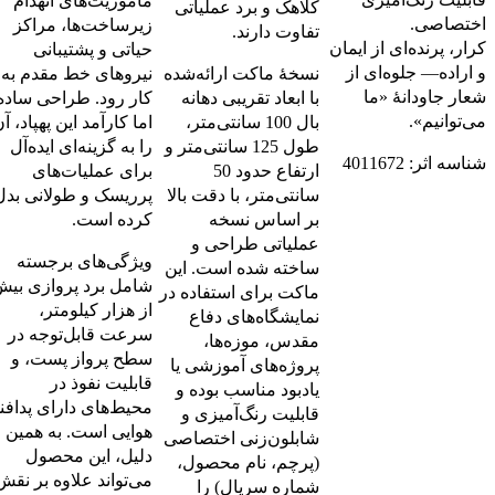
مأموریت‌های انهدام
کلاهک و برد عملیاتی
اختصاصی.
زیرساخت‌ها، مراکز
تفاوت دارند.
کرار، پرنده‌ای از ایمان
حیاتی و پشتیبانی
و اراده— جلوه‌ای از
نسخهٔ ماکت ارائه‌شده
نیروهای خط مقدم به
شعار جاودانۀ «ما
با ابعاد تقریبی دهانه
کار رود. طراحی ساده
می‌توانیم».
بال 100 سانتی‌متر،
اما کارآمد این پهپاد، آ
طول 125 سانتی‌متر و
را به گزینه‌ای ایده‌آل
شناسه اثر: 4011672
ارتفاع حدود 50
برای عملیات‌های
سانتی‌متر، با دقت بالا
پرریسک و طولانی بدل
بر اساس نسخه
کرده است.
عملیاتی طراحی و
ویژگی‌های برجسته
ساخته شده است. این
شامل برد پروازی بی
ماکت برای استفاده در
از هزار کیلومتر،
نمایشگاه‌های دفاع
سرعت قابل‌توجه در
مقدس، موزه‌ها،
سطح پرواز پست، و
پروژه‌های آموزشی یا
قابلیت نفوذ در
یادبود مناسب بوده و
محیط‌های دارای پدافن
قابلیت رنگ‌آمیزی و
هوایی است. به همین
شابلون‌زنی اختصاصی
دلیل، این محصول
(پرچم، نام محصول،
می‌تواند علاوه بر نقش
شماره سریال) را