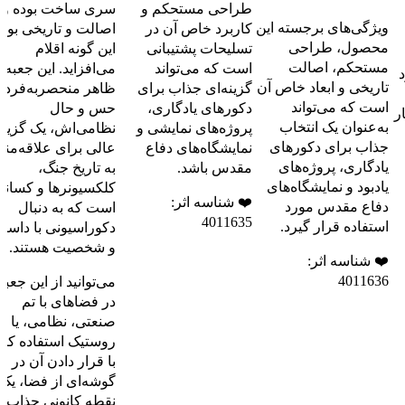
طراحی مستحکم و
سری ساخت بوده و ب
ویژگی‌های برجسته این
کاربرد خاص آن در
اصالت و تاریخی بود
محصول، طراحی
تسلیحات پشتیبانی
این گونه اقلام
مستحکم، اصالت
است که می‌تواند
می‌افزاید. این جعبه ب
د
تاریخی و ابعاد خاص آن
گزینه‌ای جذاب برای
ظاهر منحصربه‌فرد و
است که می‌تواند
دکورهای یادگاری،
حس و حال
ر
به‌عنوان یک انتخاب
پروژه‌های نمایشی و
نظامی‌اش، یک گزینه
جذاب برای دکورهای
نمایشگاه‌های دفاع
عالی برای علاقه‌مند
یادگاری، پروژه‌های
مقدس باشد.
به تاریخ جنگ،
یادبود و نمایشگاه‌های
کلکسیونرها و کسانی
❤️ شناسه اثر:
دفاع مقدس مورد
است که به دنبال
4011635
استفاده قرار گیرد.
دکوراسیونی با داستا
و شخصیت هستند.
❤️ شناسه اثر:
4011636
می‌توانید از این جعبه
در فضاهای با تم
صنعتی، نظامی، یا
روستیک استفاده کنید
با قرار دادن آن در
گوشه‌ای از فضا، یک
نقطه کانونی جذاب و