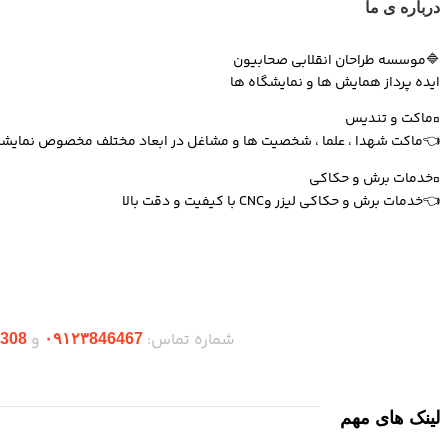
درباره ی ما
🔷موسسه طراحان انقلابی صحابیون
ایده پرداز همایش ها و نمایشگاه ها
▫️ماکت و تندیس
👈ماکت شهدا ، علما ، شخصیت ها و مشاغل در ابعاد مختلف مخصوص نمایشگا
▫️خدمات برش و حکاکی
👈خدمات برش و حکاکی لیزر وCNC با کیفیت و دقت بالا
دریافت اپلیکیشن وودمارت شاپ
شماره تماس:
و
308
۰۹۱۲۳846467
لینک های مهم