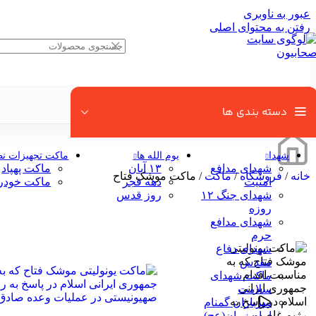
عبور به ناوبری
رفتن به محتوای اصلی
دسته بندی ها
شهدا
یوم الله ها
ماکت تجهیزات ن
شهدای مدافع
۱۳ آبان
ماکت پهپاد
خانه
/
فروشگاه
/
ماکت
/
ماکت موشک فتاح
امنیت
دهه فجر
ماکت خودر
شهدای جنگ ۱۲
روز قدس
روزه
شهدای مدافع
حرم
شهدای دفاع
مقدس
ماکت شهدای
سلامت
سربازان گمنام
امام زمان(عج)