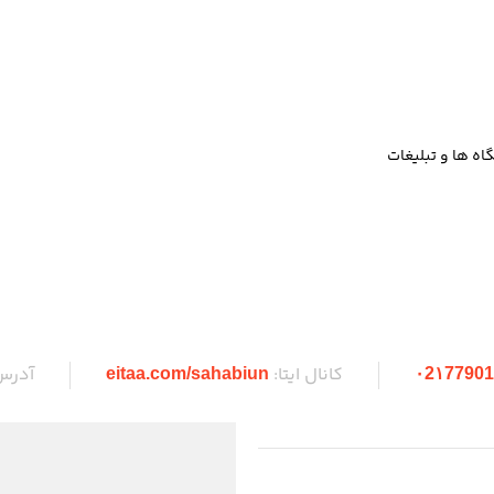
ه ها و تبلیغات
کانال ایتا:
آدرس
eitaa.com/sahabiun
۰2۱77901