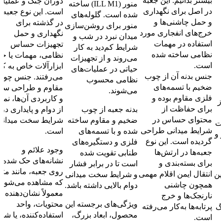
بیشتر بدانیم: این جعبه
دوران جنگ و عملیا
منور (ILL M1) ساخته
در اصل برای نگهداری
است. این نوع جعبه‌ه
شده است. گلوله‌های
و حمل چاشنی‌ها و
در گذشته برای
منور برای روشن‌سازی
خرج‌های انفجاری مورد
نگهداری و حمل
میدان نبرد در شب و
استفاده در مهمات
تجهیزات حساس
شرایط کم‌دید به کار
نظامی ساخته شده
نظامی، مهمات یا حت
می‌روند و از تجهیزات
است.
ابزارآلات خاص به کا
حیاتی در عملیات‌های
جنس بدنه آن از چوب
می‌رفتند. جنس چوب
نظامی محسوب
ضخیم با تسمه‌های
مقاوم و طراحی ساد
می‌شوند.
فلزی مقاوم بوده و
و کاربردی آن‌ها، نما
ز
برای حفاظت از
بدنه جعبه از چوب
از دوام و پایداری در
محتوای حساس در
ضخیم و مقاوم ساخته
شرایط سخت میدانی
ت
شرایط میدانی طراحی
شده و با تسمه‌های
است.
و
گردیده است. این نوع
فلزی و دستگیره‌های
وجود علائم و
جعبه‌ها در ارتش‌ها
طنابی تقویت شده
نشانه‌های حک شده ب
برای بسته‌بندی و
است تا در برابر فشار
روی جعبه، مانند مثل
انتقال ایمن اقلام مهمی
ن
و شرایط سخت میدانی
که مشاهده می‌شود،
همچون چاشنی
دوام بالایی داشته باشد.
معمولاً نشان‌دهنده
نارنجک‌ها و خرج
ویژگی‌های برجسته این
محتویات، واحد
پرتابه‌ها به‌کار می‌رفته
گ
محصول، ابعاد بزرگ،
استفاده‌کننده، یا شم
است.