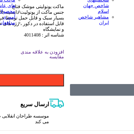
شاخص جهان
های عاش
ماکت یونولیتی موشک فتاح
اسلام
محصولا
جنس ماکت از یونولیت دانسیته 20 می باشد
مشاهیر شاخص
آموزی
بسیار سبک و قابل حمل توسط فر
ایران
مدافعان
قابل استفاده در دکور ، رژه های 
و نمایشگاه
شناسه اثر : 4011408
افزودن به علاقه مندی
مقایسه
ارسال سریع
موسسه طراحان انقلابی ص
می کند