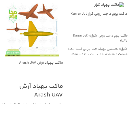
ماکت پهپاد جت رزمی کرار Karrar Jet
UAV
جهت خرید تماس بگیرید
ماکت پهپاد جت رزمی «کرار» (Karrar Jet
UAV)
«کرار» نخستین پهپاد جت ایرانی است؛ نماد
جسارت و فناوری بومی. این پرنده با موتور
توربوجت و بدنه کامپوزیتی، قابلیت پرواز تا
ماکت پهپاد آرش Arash UAV
ارتفاع ۱۰ کیلومتر و سرعت حدود ۹۰۰ کیلومتر
در ساعت دارد و در مأموریت‌های رزمی،
شناسایی و پشتیبانی هوایی به‌کار می‌رود.
جهت خرید تماس بگیرید
نسخهٔ ماکت با ابعاد طول 190 سانتی‌متر و
ماکت پهپاد آرش
دهانهٔ بال 154 سانتی‌متر، به‌صورت دقیق بر
اساس مدل واقعی ساخته شده؛ مناسب
Arash UAV
برای نمایشگاه‌های دفاع مقدس، موزه‌ها و
پروژه‌های آموزشی.
ماکت پهپاد انتحاری/کروز آرش (Arash UAV)
ویژگی‌ها: طراحی جت‌گونه، فرم
آیرودینامیک دقیق، و قابلیت رنگ‌آمیزی
«آرش» یک پهپاد انتحاری/موشک کروز
اختصاصی.
بومی ساخت ایران است که برای عملیات
کرار، پرنده‌ای از ایمان و اراده— جلوه‌ای از
تهاجمی برد بلند و اصابت دقیق به اهداف
شعار جاودانۀ «ما می‌توانیم».
مهم طراحی شده است. این پرنده با