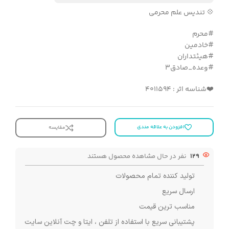
💠 تندیس علم محرمی
#محرم
#خادمین
#هیئتداران
#وعده_صادق۳
❤️شناسه اثر : 4011594
افزودن به علاقه مندی
مقایسه
129
نفر در حال مشاهده محصول هستند
تولید کننده تمام محصولات
ارسال سریع
مناسب ترین قیمت
پشتیبانی سریع با استفاده از تلفن ، ایتا و چت آنلاین سایت