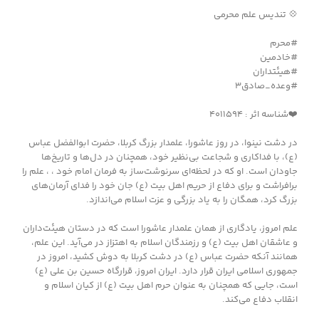
💠 تندیس علم محرمی
#محرم
#خادمین
#هیئتداران
#وعده_صادق۳
❤️شناسه اثر : ۴۰۱۱۵۹۴
در دشت نینوا، در روز عاشورا، علمدار بزرگ کربلا، حضرت ابوالفضل عباس
(ع)، با فداکاری و شجاعت بی‌نظیر خود، همچنان در دل‌ها و تاریخ‌ها
جاودان است. او که در لحظه‌ای سرنوشت‌ساز به فرمان امام خود ، ، علم را
برافراشت و برای دفاع از حریم اهل بیت (ع) جان خود را فدای آرمان‌های
بزرگ کرد، همگان را به یاد بزرگی و عزت اسلام می‌اندازد.
علم امروز، یادگاری از همان علمدار عاشورا است که در دستان هیئت‌داران
و عاشقان اهل بیت (ع) و رزمندگان اسلام به اهتزاز در می‌آید. این علم،
همانند آنکه حضرت عباس (ع) در دشت کربلا به دوش کشید، امروز در
جمهوری اسلامی ایران قرار دارد. ایران امروز، قرارگاه حسین بن علی (ع)
است، جایی که همچنان به عنوان حرم اهل بیت (ع) از کیان اسلام و
انقلاب دفاع می‌کند.