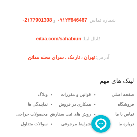
دریافت اپلیکیشن وودمارت شاپ
شماره تماس:
۰۹۱۲۳846467
و
۰2۱77901308
کانال ایتا:
eitaa.com/sahabiun
آدرس:
تهران ،‌ نارمک ، سرای محله مدائن
لینک های مهم
صفحه اصلی
قوانین و مقررات
وبلاگ
فروشگاه
همکاری در فروش
نمایندگی ها
تماس با ما
روش های ثبت سفارش
محصولات حراجی
درباره ما
شرایط مرجوعی
سوالات متداول