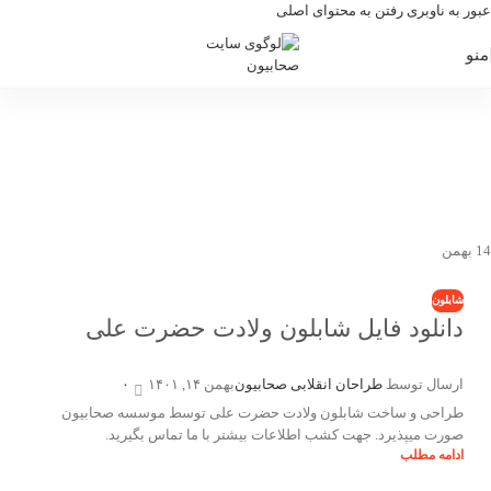
عبور به ناوبری
رفتن به محتوای اصلی
منو
بایگانی برچسب ها: شابلون ولادت
حضرت علی
خانه
/
نوشته های برچسب "شابلون ولادت حضرت علی"
14
بهمن
شابلون
دانلود فایل شابلون ولادت حضرت علی
ارسال توسط
طراحان انقلابی صحابیون
بهمن ۱۴, ۱۴۰۱
۰
طراحی و ساخت شابلون ولادت حضرت علی توسط موسسه صحابیون
صورت میپذیرد. جهت کشب اطلاعات بیشتر با ما تماس بگیرید.
ادامه مطلب