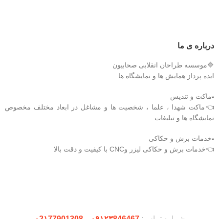
درباره ی ما
🔷موسسه طراحان انقلابی صحابیون
ایده پرداز همایش ها و نمایشگاه ها
▫️ماکت و تندیس
👈ماکت شهدا ، علما ، شخصیت ها و مشاغل در ابعاد مختلف مخصوص
نمایشگاه ها و تبلیغات
▫️خدمات برش و حکاکی
👈خدمات برش و حکاکی لیزر وCNC با کیفیت و دقت بالا
دریافت اپلیکیشن وودمارت شاپ
شماره تماس:
۰۹۱۲۳846467
و
۰2۱77901308