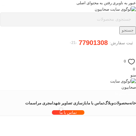
عبور به ناوبری
رفتن به محتوای اصلی
جستجو
77901308
ثبت سفارش:
-۰21
0
0
منو
دسته بندی ها
خانه
محصولات
وبلاگ
تماس با ما
بازسازی تصاویر شهدا
مجری مراسمات
تماس با ما
بایگانی برچسب ها: ماکت پل معلق