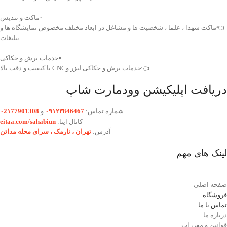
▫️ماکت و تندیس
👈ماکت شهدا ، علما ، شخصیت ها و مشاغل در ابعاد مختلف مخصوص نمایشگاه ها و
تبلیغات
▫️خدمات برش و حکاکی
👈خدمات برش و حکاکی لیزر وCNC با کیفیت و دقت بالا
دریافت اپلیکیشن وودمارت شاپ
شماره تماس:
۰۹۱۲۳846467
و
۰2۱77901308
کانال ایتا:
eitaa.com/sahabiun
آدرس:
تهران ،‌ نارمک ، سرای محله مدائن
لینک های مهم
صفحه اصلی
فروشگاه
تماس با ما
درباره ما
قوانین و مقررات