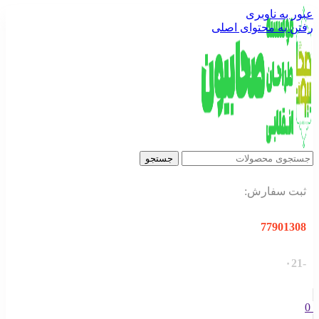
عبور به ناوبری
رفتن به محتوای اصلی
جستجو
ثبت سفارش:
77901308
-۰21
0