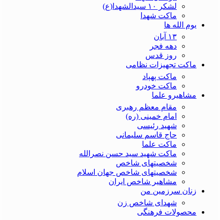
لشکر ۱۰ سیدالشهدا(ع)
ماکت شهدا
یوم الله ها
۱۳ آبان
دهه فجر
روز قدس
ماکت تجهیزات نظامی
ماکت پهپاد
ماکت خودرو
مشاهیرو علما
مقام معظم رهبری
امام خمینی (ره)
شهید رئیسی
حاج قاسم سلیمانی
ماکت علما
ماکت شهید سید حسن نصرالله
شخصیتهای شاخص
شخصیتهای شاخص جهان اسلام
مشاهیر شاخص ایران
زنان سرزمین من
شهدای شاخص زن
محصولات فرهنگی