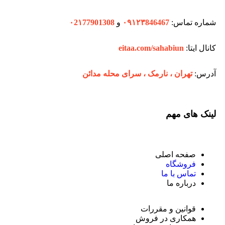
شماره تماس:
۰۹۱۲۳846467
و
۰2۱77901308
کانال ایتا:
eitaa.com/sahabiun
آدرس:
تهران ،‌ نارمک ، سرای محله مدائن
لینک های مهم
صفحه اصلی
فروشگاه
تماس با ما
درباره ما
قوانین و مقررات
همکاری در فروش