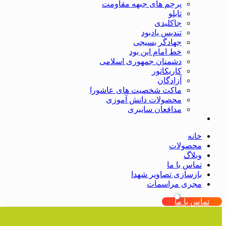
پرچم های جبهه مقاومت
تابلو
جاکلیدی
تندیس یادبود
جهادگر بسیجی
خط امام این بود
دشمنان جمهوری اسلامی
کاریکاتور
آزادگان
ماکت شخصیت های عاشورا
محصولات دانش آموزی
مدافعان سایبری
خانه
محصولات
وبلاگ
تماس با ما
بازسازی تصاویر شهدا
مجری مراسمات
تماس با ما