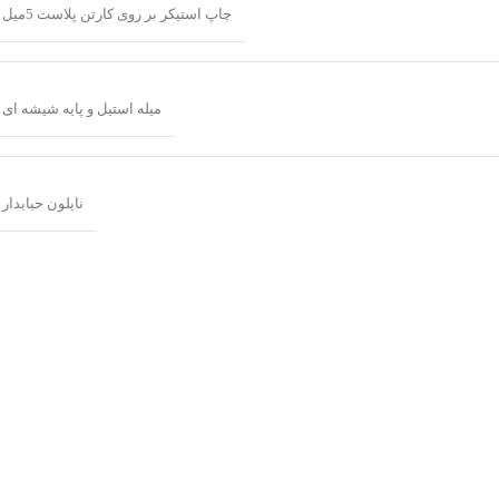
چاپ استیکر بر روی کارتن پلاست 5میل
میله استیل و پایه شیشه ای
نایلون حبابدار