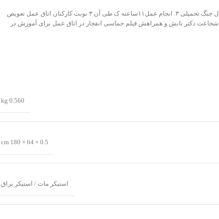
1. انجام همزمان ۲عمل جراحی در یک اتاق عمل در شرایط جنگی ۲. حدود۱۰هزار عمل جراحی ثبت شده در ۸ سال جنگ تحمیلی ۳. انجام عمل۱۱ساعته ک طی آن ۳ نوبت کارکنان اتاق عمل تعویض
. رکوردار متوسط ۶عمل جراحی سنگین در شرایط جنگی به مدت۸ سال ۵. خارج کردن بمب خوشه ای عمل نکرده از بدن رزمنده بسیجی در دوران دفاع مقدس ۶. از شجاعت دکتر تابش و همراهش فیلم حماسی انفجار در اتاق عمل برای آموزش در
0.560 kg
0.5 × 64 × 180 cm
استیکر مات / استیکر براق