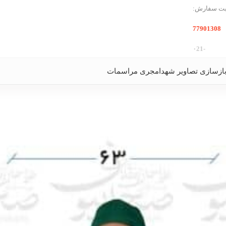
بت سفارش:
77901308
-۰21
ازسازی تصاویر شهدا
مجری مراسمات