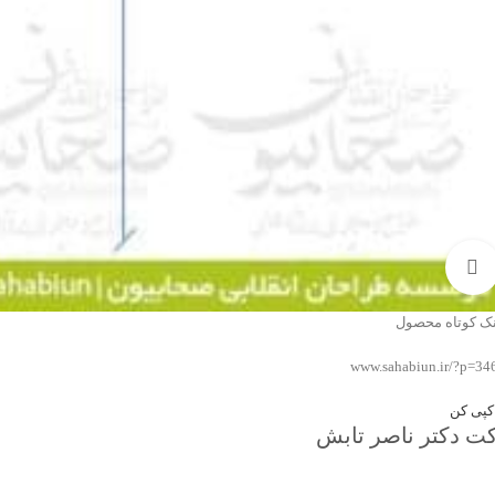
بزرگنمایی تصویر
نک کوتاه محصول
www.sahabiun.ir/?p=34
کپی کن
ت دکتر ناصر تابش