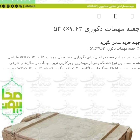
جعبه مهمات دکوری ۷.۶۲×۵۴R
جهت خرید تماس بگیرید
💠 جعبه مهمات دکوری ۷.۶۲×۵۴R
بیشتر بدانیم: این جعبه در اصل برای نگهداری و جابجایی مهمات کالیبر ۷.۶۲×۵۴R طراحی
شده است. این نوع فشنگ، یکی از مهم‌ترین و پرکاربردترین مهمات در سلاح‌های شرقی
همچون تیربار PKM، تفنگ‌های دراگانوف (SVD) و دیگر سلاح‌های کالیبر ۷.۶۲×۵۴R محسوب
می‌شود.
جنس بدنه این جعبه از چوب مقاوم بوده و با تسمه‌های فلزی تقویت شده تا در برابر فشار و
ضربه مقاومت بالایی داشته باشد.
ویژگی‌های برجسته این محصول، اصالت تاریخی، طراحی مستحکم و سایز بزرگ آن است که
می‌تواند به‌عنوان یک گزینه چشمگیر برای دکورهای یادگاری، پروژه‌های خاص یادبود و
نمایشگاه‌های دفاع مقدس انتخابی ماندگار باشد.
❤️ شناسه اثر: 4011633