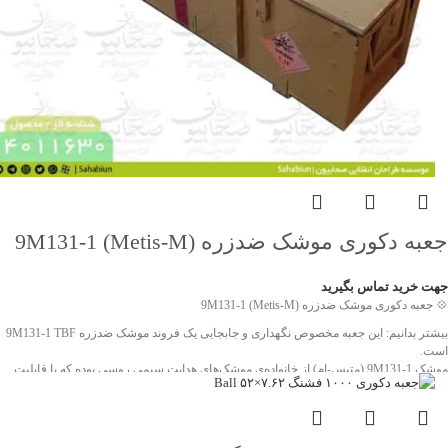
جعبه دکوری موشک ضدزره 9M131-1 (Metis-M)
جهت خرید تماس بگیرید
💠 جعبه دکوری موشک ضدزره 9M131-1 (Metis-M)
بیشتر بدانیم: این جعبه مخصوص نگهداری و جابجایی یک فروند موشک ضدزره 9M131-1 TBF
است.
موشک 9M131-1 (متیس-ام) از خانواده‌ی موشک‌های هدایت سیمی روسی بوده که با قابلیت
نفوذ بالا در زره‌های واکنشی و زره‌های سنگین، به‌عنوان یک سلاح تاکتیکی ضدتانک شناخته
می‌شود.
مشخصات درج‌شده روی جعبه شامل: