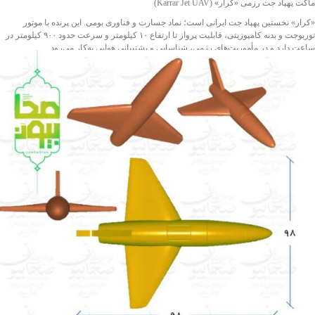
ماکت پهپاد جت رزمی «کرار» (Karrar Jet UAV)
«کرار» نخستین پهپاد جت ایرانی است؛ نماد جسارت و فناوری بومی. این پرنده با موتور
توربوجت و بدنه کامپوزیتی، قابلیت پرواز تا ارتفاع ۱۰ کیلومتر و سرعت حدود ۹۰۰ کیلومتر در
ساعت دارد و در مأموریت‌های رزمی، شناسایی و پشتیبانی هوایی به‌کار می‌رود.
نسخهٔ ماکت با ابعاد طول 190 سانتی‌متر و دهانهٔ بال 154 سانتی‌متر، به‌صورت دقیق بر اساس
مدل واقعی ساخته شده؛ مناسب برای نمایشگاه‌های دفاع مقدس، موزه‌ها و پروژه‌های
آموزشی.
ویژگی‌ها: طراحی جت‌گونه، فرم آیرودینامیک دقیق، و قابلیت رنگ‌آمیزی اختصاصی.
کرار، پرنده‌ای از ایمان و اراده— جلوه‌ای از شعار جاودانۀ «ما می‌توانیم».
شناسه اثر: 4011672