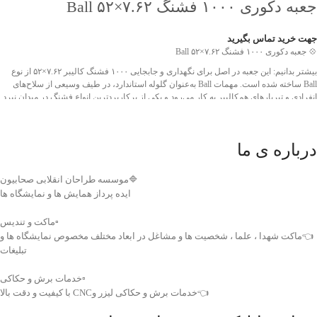
جعبه دکوری ۱۰۰۰ فشنگ ۷.۶۲×۵۲ Ball
تعداد: 1 فروند موشک
Lot: 76
جهت خرید تماس بگیرید
تاریخ: 2018
💠 جعبه دکوری ۱۰۰۰ فشنگ ۷.۶۲×۵۲ Ball
ابعاد جعبه: 131×31×35 سانتی‌متر
بیشتر بدانیم: این جعبه در اصل برای نگهداری و جابجایی ۱۰۰۰ فشنگ کالیبر ۷.۶۲×۵۲ از نوع
Ball ساخته شده است. مهمات Ball به‌عنوان گلوله استاندارد، در طیف وسیعی از سلاح‌های
ویژگی‌های برجسته این محصول، ابعاد خاص، طراحی صنعتی و ارتباط مستقیم آن با
انفرادی و تیربارهای هم‌کالیبر به کار می‌رود و یکی از پرکاربردترین انواع فشنگ در میدان نبرد
جنگ‌افزارهای ضدزره مدرن است که آن را به انتخابی ارزشمند برای دکورهای یادگاری،
به شمار می‌آید.
پروژه‌های نمایشگاهی و رویدادهای دفاع مقدس تبدیل می‌کند.
مشخصات درج‌شده روی جعبه:
❤️ شناسه اثر: 4011630
درباره ی ما
تعداد: ۱۰۰۰ فشنگ
کالیبر: ۷.۶۲×۵۲
🔷موسسه طراحان انقلابی صحابیون
نوع: Ball (گلوله استاندارد)
ایده پرداز همایش ها و نمایشگاه ها
حجم جعبه: ۲۶ دسی‌متر مکعب
▫️ماکت و تندیس
ویژگی‌های برجسته این محصول، طراحی مستحکم، ظرفیت بالا و اصالت تاریخی است که آن
👈ماکت شهدا ، علما ، شخصیت ها و مشاغل در ابعاد مختلف مخصوص نمایشگاه ها و
را به انتخابی مناسب برای دکورهای یادگاری، پروژه‌های نمایشی و نمایشگاه‌های دفاع مقدس
تبلیغات
تبدیل می‌کند.
❤️ شناسه اثر: 4011629
▫️خدمات برش و حکاکی
👈خدمات برش و حکاکی لیزر وCNC با کیفیت و دقت بالا