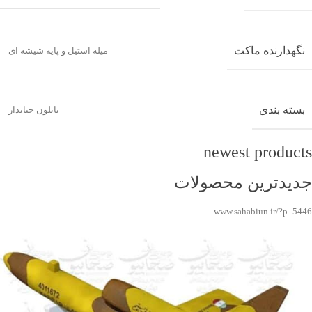
نگهدارنده ماکت
میله استیل و پایه شیشه ای
بسته بندی
نایلون حبابدار
newest products
جدیدترین محصولات
www.sahabiun.ir/?p=5446