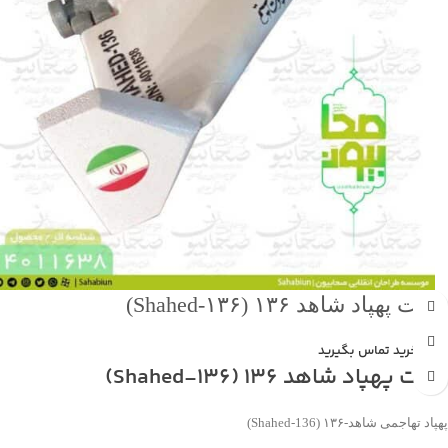
ماکت پهپاد شاهد ۱۳۶ (Shahed‑۱۳۶)
جهت خرید تماس بگیرید
ماکت پهپاد شاهد 136 (Shahed‑136)
پهپاد تهاجمی شاهد‑۱۳۶ (Shahed‑136)