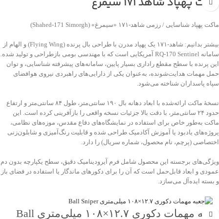
ماکت پهپاد شاهد 171 سیمرغ
ماکت پهپاد شناسایی / رزمی شاهد‑۱۷۱ «سیمرغ» (Shahed‑171 Simorgh)
بیشتر بدانیم: شاهد‑۱۷۱ یک پهپاد مدرن با طراحی بال پرنده (Flying Wing) و الهام از
سامانه RQ‑170 Sentinel آمریکایی است که با مهندسی بومی بازطراحی و تولید شده.
این پرنده با سطح مقطع راداری بسیار پایین، سامانه‌های پیشرفته شناسایی، و توان
حمل مهمات هدایت‌شونده، به‌عنوان یکی از دارایی‌های راهبردی نیروی هوافضای
سپاه پاسداران شناخته می‌شود.
نسخهٔ ماکت ارائه‌شده با ابعاد دهانه بال ۱۹۰ سانتی‌متر، طول ۸۴ سانتی‌متر و ارتفاع
حدود ۲۴ سانتی‌متر، با دقت بالا جزئیات نسخه واقعی را بازآفرینی کرده است. این
ماکت به‌طور خاص برای استفاده در نمایشگاه‌های دفاع مقدس، موزه‌های نظامی،
پروژه‌های یادبود یا آموزش آکادمیک طراحی شده و قابلیت رنگ‌آمیزی و شابلون‌زنی
اختصاصی (پرچم، نام محصول، شماره سریال) را دارد.
ویژگی‌های برجسته این محصول شامل فرم آیرودینامیک دقیق، سطح یکپارچه بدون دم
عمودی و ابعاد قابل‌حمل است که آن را برای دکورهای ماندگار یا استفاده در فضای باز
و بسته ایده‌آل می‌سازد.
جعبه مهمات دکوری ۱۲.۷×۱۰۸ میلی‌متری Ball