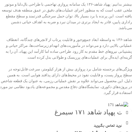
بیشتر بدانیم: پهپاد شاهد‑۱۳۶ یک سامانه پروازی تهاجمی با طراحی بال‌دلتا و موتور
ملخی عقب است که به منظور اجرای عملیات‌های دقیق در عمق منطقه هدف توسعه
یافته است. این پرنده با برد بسیار بالا، توان حمل سرجنگی قدرتمند و سطح مقطع
راداری پایین، قادر به ایجاد برتری در میدان نبرد و ضربه به اهداف حیاتی دشمن
می‌باشد.
شاهد‑۱۳۶ به واسطه ابعاد جمع‌وجور و قابلیت پرتاب از لانچرهای چندگانه، انعطاف
عملیاتی بالایی دارد و می‌تواند در مأموریت‌های انهدام زیرساخت‌ها، مراکز حیاتی و
پشتیبانی نیروهای خط مقدم به کار رود. طراحی ساده اما کارآمد این پهپاد، آن را به
گزینه‌ای ایده‌آل برای عملیات‌های پرریسک و طولانی بدل کرده است.
ویژگی‌های برجسته شامل برد پروازی بیش از هزار کیلومتر، سرعت قابل‌توجه در
سطح پرواز پست، و قابلیت نفوذ در محیط‌های دارای پدافند هوایی است. به همین
دلیل، این محصول می‌تواند علاوه بر نقش عملیاتی رزمی، به عنوان یک قطعه شاخص
در پروژه‌های دکوری، نمایشگاه‌های دفاع مقدس و مجموعه‌های یادبود نظامی نیز مورد
استفاده قرار گیرد.
ماکت پهپاد شاهد ۱۷۱ سیمرغ
جهت خرید تماس بگیرید