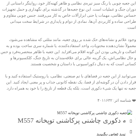
این جعبه چوبی با رنگ سبز تیره‌ی نظامی و ظاهر کهنه‌کار خود، روایتگر داستانی از
دوران جنگ و عملیات است. این نوع جعبه‌ها در گذشته برای نگهداری و حمل تجهیزات
حساس نظامی، مهمات یا حتی ابزارآلات خاص به کار می‌رفتند. جنس چوبی مقاوم و
طراحی ساده و کاربردی آن‌ها، نمادی از دوام و پایداری در شرایط سخت میدانی
است.
وجود علائم و نشانه‌های حک شده بر روی جعبه، مانند مثلثی که مشاهده می‌شود،
معمولاً نشان‌دهنده محتویات، واحد استفاده‌کننده، یا شماره سری ساخت بوده و به
اصالت و تاریخی بودن این گونه اقلام می‌افزاید. این جعبه با ظاهر منحصربه‌فرد و حس
و حال نظامی‌اش، یک گزینه عالی برای علاقه‌مندان به تاریخ جنگ، کلکسیونرها و
کسانی است که به دنبال دکوراسیونی با داستان و شخصیت هستند.
می‌توانید از این جعبه در فضاهای با تم صنعتی، نظامی، یا روستیک استفاده کنید و با
قرار دادن آن در گوشه‌ای از فضا، یک نقطه کانونی جذاب و پر معنی ایجاد کنید. این
جعبه نه تنها یک شیء دکوری است، بلکه یک قطعه از تاریخ را با خود به همراه دارد.
❤️ شناسه اثر: ۴۰۱۱۶۳۲
جعبه دکوری چاشنی پرکاشنی توپخانه M557
جهت خرید تماس بگیرید