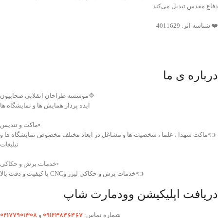
دفاع مقدس تبدیل می‌کند.
❤️ شناسه اثر: 4011629
درباره ی ما
🔷موسسه طراحان انقلابی صحابیون
ایده پرداز همایش ها و نمایشگاه ها
▫️ماکت و تندیس
👈ماکت شهدا ، علما ، شخصیت ها و مشاغل در ابعاد مختلف مخصوص نمایشگاه ها و
تبلیغات
▫️خدمات برش و حکاکی
👈خدمات برش و حکاکی لیزر وCNC با کیفیت و دقت بالا
دریافت اپلیکیشن وودمارت شاپ
۰2۱77901308
۰۹۱۲۳846467
شماره تماس:
و