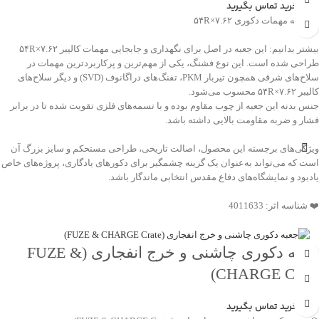
جهت خرید تماس بگیرید
💠 جعبه مهمات دکوری ۷.۶۲×۵۴R
بیشتر بدانیم: این جعبه در اصل برای نگهداری و جابجایی مهمات کالیبر ۷.۶۲×۵۴R
طراحی شده است. این نوع فشنگ، یکی از مهم‌ترین و پرکاربردترین مهمات در
سلاح‌های شرقی همچون تیربار PKM، تفنگ‌های دراگانوف (SVD) و دیگر سلاح‌های
کالیبر ۷.۶۲×۵۴R محسوب می‌شود.
جنس بدنه این جعبه از چوب مقاوم بوده و با تسمه‌های فلزی تقویت شده تا در برابر
فشار و ضربه مقاومت بالایی داشته باشد.
ویژگی‌های برجسته این محصول، اصالت تاریخی، طراحی مستحکم و سایز بزرگ آن
است که می‌تواند به‌عنوان یک گزینه چشمگیر برای دکورهای یادگاری، پروژه‌های خاص
یادبود و نمایشگاه‌های دفاع مقدس انتخابی ماندگار باشد.
❤️ شناسه اثر: 4011633
جعبه دکوری چاشنی و خرج انفجاری (FUZE &
CHARGE Crate)
جهت خرید تماس بگیرید