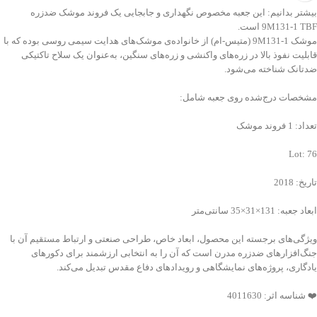
بیشتر بدانیم: این جعبه مخصوص نگهداری و جابجایی یک فروند موشک ضدزره
9M131-1 TBF است.
موشک 9M131-1 (متیس-ام) از خانواده‌ی موشک‌های هدایت سیمی روسی بوده که با
قابلیت نفوذ بالا در زره‌های واکنشی و زره‌های سنگین، به‌عنوان یک سلاح تاکتیکی
ضدتانک شناخته می‌شود.
مشخصات درج‌شده روی جعبه شامل:
تعداد: 1 فروند موشک
Lot: 76
تاریخ: 2018
ابعاد جعبه: 131×31×35 سانتی‌متر
ویژگی‌های برجسته این محصول، ابعاد خاص، طراحی صنعتی و ارتباط مستقیم آن با
جنگ‌افزارهای ضدزره مدرن است که آن را به انتخابی ارزشمند برای دکورهای
یادگاری، پروژه‌های نمایشگاهی و رویدادهای دفاع مقدس تبدیل می‌کند.
❤️ شناسه اثر: 4011630