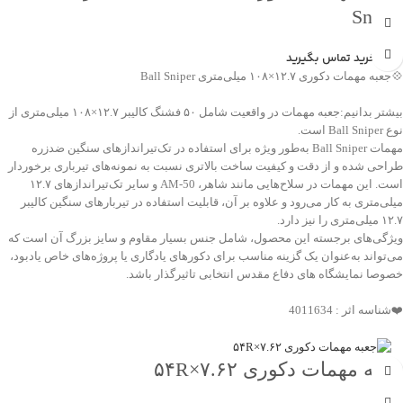
Sniper
جهت خرید تماس بگیرید
💠جعبه مهمات دکوری ۱۲.۷×۱۰۸ میلی‌متری Ball Sniper
بیشتر بدانیم:جعبه مهمات در واقعیت شامل ۵۰ فشنگ کالیبر ۱۲.۷×۱۰۸ میلی‌متری از
نوع Ball Sniper است.
مهمات Ball Sniper به‌طور ویژه برای استفاده در تک‌تیراندازهای سنگین ضدزره
طراحی شده و از دقت و کیفیت ساخت بالاتری نسبت به نمونه‌های تیرباری برخوردار
است. این مهمات در سلاح‌هایی مانند شاهر، AM-50 و سایر تک‌تیراندازهای ۱۲.۷
میلی‌متری به کار می‌رود و علاوه بر آن، قابلیت استفاده در تیربارهای سنگین کالیبر
۱۲.۷ میلی‌متری را نیز دارد.
ویژگی‌های برجسته این محصول، شامل جنس بسیار مقاوم و سایز بزرگ آن است که
می‌تواند به‌عنوان یک گزینه مناسب برای دکورهای یادگاری یا پروژه‌های خاص یادبود،
خصوصا نمایشگاه های دفاع مقدس انتخابی تاثیرگذار باشد.
❤️شناسه اثر : 4011634
جعبه مهمات دکوری ۷.۶۲×۵۴R