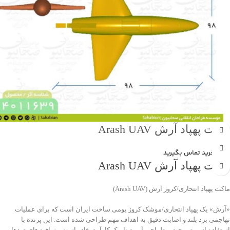
ماکت پهپاد آرش Arash UAV
جهت خرید تماس بگیرید
ماکت پهپاد آرش Arash UAV
ماکت پهپاد انتحاری/کروز آرش (Arash UAV)
«آرش» یک پهپاد انتحاری/موشک کروز بومی ساخت ایران است که برای عملیات
تهاجمی برد بلند و اصابت دقیق به اهداف مهم طراحی شده است. این پرنده با
استفاده از موتور جت و طراحی آیرودینامیک کارآمد، قادر است مسافت‌های صدها