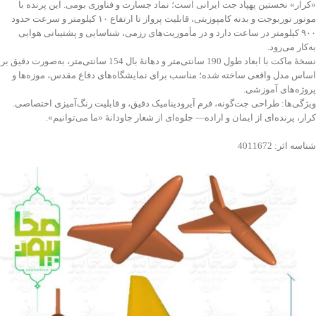
«کرار» نخستین پهپاد جت ایرانی است؛ نماد جسارت و فناوری بومی. این پرنده با
موتور توربوجت و بدنه کامپوزیتی، قابلیت پرواز تا ارتفاع ۱۰ کیلومتر و سرعت حدود
۹۰۰ کیلومتر در ساعت دارد و در مأموریت‌های رزمی، شناسایی و پشتیبانی هوایی
به‌کار می‌رود.
نسخهٔ ماکت با ابعاد طول 190 سانتی‌متر و دهانهٔ بال 154 سانتی‌متر، به‌صورت دقیق بر
اساس مدل واقعی ساخته شده؛ مناسب برای نمایشگاه‌های دفاع مقدس، موزه‌ها و
پروژه‌های آموزشی.
ویژگی‌ها: طراحی جت‌گونه، فرم آیرودینامیک دقیق، و قابلیت رنگ‌آمیزی اختصاصی.
کرار، پرنده‌ای از ایمان و اراده— جلوه‌ای از شعار جاودانۀ «ما می‌توانیم».
شناسه اثر: 4011672