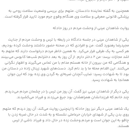
همچنین به گفته نماینده دادستان، متهم برای بررسی وضعیت سلامت روحی به
پزشکی قانونی معرفی و سلامت وی هنگام وقوع جرم مورد تایید قرار گرفته است.
روایت شاهدان عینی از وحشت مردم در روز حادثه
یکی از شاهدان عینی در جلسه دادگاه در رابطه با ترس و وحشت مردم از جنایت
مجیدرضا رهنورد گفت: من و افرادی که در صحنه حضور داشتند وحشت کرده بودیم،
هر کسی به یک طرفی فرار می‌کرد. به همین خاطر مردم درخواست دارند که متهم به
اشد مجازات برسد؛ من ۲ دختر دارم. از آن روز به بعد دخترانم شب‌ها کابوس می‌بینند
و هنگامی که من بیرون از خانه هستم مدام با من تماس می‌گیرند و اظهار نگرانی
می‌کنند. این اقدام محله ما را بد نام کرد. دست‌های شهید زینال زاده در دستان من
بود تا به شهادت رسید؛ ضارب آنچنان ضربه‌ای به گردن وی زده بود که این جوان
همانجا به شهادت رسید.
یکی دیگر از شاهدان عینی نیز گفت: آن روز من ترس را در چشمان مردم می‌دیدم.
چند خانم که فرزندانشان همراهشان بود جیغ می‌زدند و فریاد می‌کشیدند.
یک شاهد عینی دیگر نیز روز حادثه را اینچنین روایت می‌کند: آن روز دیدم که متهم
روی بدن یکی از شهدای خیابان حرعاملی نشسته و به شدت در حال ضربه زدن با
چاقو به این جوان است و مردم وحشت زده در حال داد و فریاد ناشی از ترس
هستند.