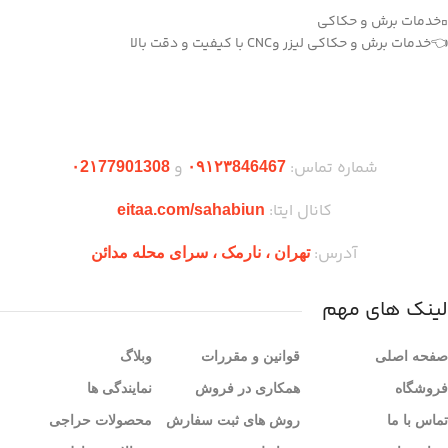
اساس نسخه عملیاتی طراحی و ساخته شده
▫️خدمات برش و حکاکی
است. این ماکت برای استفاده در
👈خدمات برش و حکاکی لیزر وCNC با کیفیت و دقت بالا
نمایشگاه‌های دفاع مقدس، موزه‌ها،
پروژه‌های آموزشی یا یادبود مناسب بوده و
قابلیت رنگ‌آمیزی و شابلون‌زنی اختصاصی
(پرچم، نام محصول، شماره سریال) را
دریافت اپلیکیشن وودمارت شاپ
داراست.
ویژگی‌های برجسته این محصول شامل فرم
شماره تماس:
و
۰2۱77901308
۰۹۱۲۳846467
بال پس‌گرای پایدار، دم T‑شکل با یک
سکان عمودی، موتور جت با نازل عقبی، و
جزئیات تکمیلی بدنه است که آن را به
کانال ایتا:
eitaa.com/sahabiun
گزینه‌ای ایده‌آل برای دکور ماندگار یا
استفاده در فضای باز و بسته تبدیل می‌کند.
آدرس:
تهران ،‌ نارمک ، سرای محله مدائن
لینک های مهم
صفحه اصلی
قوانین و مقررات
وبلاگ
فروشگاه
همکاری در فروش
نمایندگی ها
تماس با ما
روش های ثبت سفارش
محصولات حراجی