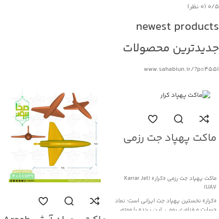
‫۰/۵
‫(۰ نظر)
newest products
جدیدترین محصولات
www.sahabiun.ir/?p=4551
ماکت پهپاد جت رزمی
کرار Karrar Jet UAV
جهت خرید تماس بگیرید
ماکت پهپاد جت رزمی «کرار» (Karrar Jet
UAV)
«کرار» نخستین پهپاد جت ایرانی است؛ نماد
جسارت و فناوری بومی. این پرنده با موتور
توربوجت و بدنه کامپوزیتی، قابلیت پرواز تا