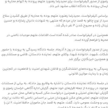
رضوی از صدور کیفرخواست برای مجیدرضا رهنورد متهم پرونده به اتهام محاربه و
ارسال پرونده به دادگاه انقلاب مشهد خبر داد.
براساس کیفرخواست، مجیدرضا رهنورد متهم بوده به محاربه از طریق کشیدن سلاح
سرد از نوع چاقو به قصد جان مردم که منتهی به شهادت دانیال رضازاده و حسین
زینال زاده و مجروح شدن ۴ نفر دیگر شد.
همچنین در کیفرخواست صادر شده آمده است اقدامات متهم موجبات ناامنی در
محیط را فراهم آورده است.
پس از صدور کیفرخواست در روز ۸ آذرماه، جلسه دادگاه رسیدگی به پرونده با حضور
شکات، شهود، خانواده شهدا، وکلای متهم، نماینده دادستان، قاضی و مستشار وی
و همچنین خبرنگاران برگزار شد.
رسیدگی به پرونده‌های اغتشاشگران و قاتلان شهدای امنیت با قاطعیت در کم‌ترین
زمان و با رعایت موازین قانونی
در جلسه دادگاه نماینده دادستان با اشاره به وقایع روز حادثه، به برخی از مستندات
موجود در پرونده از جمله اقرارهای خود متهم، گزارش اداره آگاهی خراسان رضوی و
گزارش نهادهای امنیتی و همچنین درخواست‌ مکرر کسبه و اهالی محل مبنی بر
مجازات متهم، تماس‌های مکرر شهروندان مبنی بر احساس ناامنی که دلالت بر ایجاد
رعب و وحشت عمومی دارد، گفت: متهم به قصد جان ماموران حافظ امنیت، ۲ تن را
شهید و ۴ نفر دیگر را مجروح کرده است.