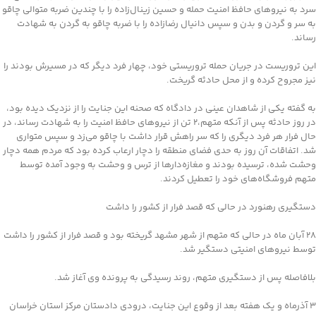
سرد به نیروهای حافظ امنیت حمله و حسین زینال‌زاده را با چندین ضربه متوالی چاقو
به سر و گردن و بدن و سپس دانیال رضازاده را با ضربه چاقو به گردن به شهادت
رساند.
این تروریست در جریان حمله تروریستی خود، چهار فرد دیگر که در مسیرش بودند را
نیز مجروح کرده و از محل حادثه گریخت.
به گفته یکی از شاهدان عینی در دادگاه که صحنه این جنایت را از نزدیک دیده بود،
در روز حادثه پس از آنکه متهم،۲ تن از نیروهای حافظ امنیت را به شهادت رساند، در
حال فرار هر فرد دیگری را که سر راهش قرار داشت با چاقو می‌زد و سپس متواری
شد. اتفاقات آن روز به حدی فضای منطقه را دچار ارعاب کرده بود که مردم همه دچار
وحشت شده، ترسیده بودند و مغازه‌دارها از ترس و وحشت به وجود آمده توسط
متهم فروشگاه‌های خود را تعطیل کردند.
دستگیری رهنورد در حالی که قصد فرار از کشور را داشت
۲۸ آبان ماه در حالی که متهم از شهر مشهد گریخته بود و قصد فرار از کشور را داشت
توسط نیروهای امنیتی دستگیر شد.
بلافاصله پس از دستگیری متهم، روند رسیدگی به پرونده وی آغاز شد.
۳ آذرماه و یک هفته بعد از وقوع این جنایت، درودی دادستان مرکز استان خراسان