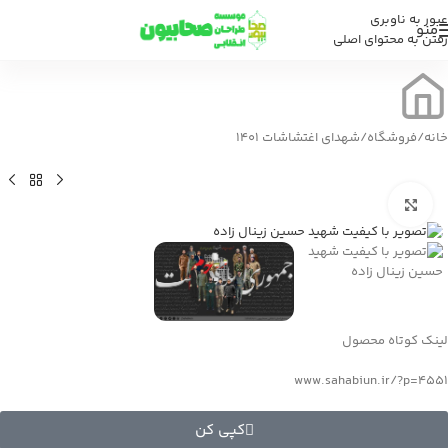
عبور به ناوبری
منو
رفتن به محتوای اصلی
خانه
/
فروشگاه
/
شهدای اغتشاشات 1401
بزرگنمایی تصویر
لینک کوتاه محصول
www.sahabiun.ir/?p=4551
کپی کن