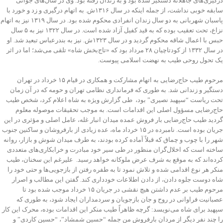
درگیری‌های جاهلانه دستگیر شده بود و به زندان رفته بود. ‌وی در سال‌های جوانی
سابقه خوبی نداشت، از جمله اینکه در سال ۱۳۱۶ش. ‌به اتهام درگیری و زد و خورد با
پاسبان شهربانی به دو سال زندان انفرادی محکوم شده بود. ‌در سال ۱۳۱۹ نیز به اتهام
نزاع، تحت تعقیب بوده که به قید کفیل آزاد شده است. ‌در سال ۱۳۲۲ نیز به ۵ سال
حبس با اعمال شاقه محکوم گردید و در سال ۱۳۲۳ش. ‌نیز به بندرعباس تبعید شد. ‌او
در سال ۱۳۳۲ از کودتاچیان ۲۸ مرداد بود که «تاج‌بخش شاه» تلقی می‌شد؛ اما در اثر
یک تحول روحی طیب به نهضت اسلامی پیوست. ‌
مرحوم طیب حاج‌رضایی به اتهام مشارکت و همکاری در قیام ۱۵ خرداد در تهران
دستگیر و زندانی شد. ‌به طوری که فرمانداری نظامی تهران و حومه که در آن زمان
تحت ریاست “سپهبد نصیری” بود، طی گزارش ویژه به شاه اعلام کرد، شخص طیب
حاج‌رضایی مسؤول اصلی این اقدامات است. ‌به موجب تحقیقات موصوله معلوم
گردید طیب حاج‌رضایی بار فروش عمده میدان انبار غله، عامل اصلی و مؤثری در این
جریان بوده است. ‌نامبرده در ۱۵ خرداد ماه، عده زیادی از بارفروشان و ساکنین جنوب
شهر را با چوب و چماق که قبلاً آماده کرده بودند، به طرف میدان شوش و بازار، روانه
ساخته است که اخلال‌گران منظور در طی سیر خود مبادرت و خرابکاری‌های متعددی
کرده‌اند که به موقع به شرف عرض ملوکانه خواهد رسید. ‌ علیرغم این سخنان، طیب
منکر هر نوع اقدامی شده و تلاش نمود تا به طفره رفتن از بازجویی‌ها و حتی خود را
شاه دوست جلوه دادن، از دادن اطلاعات خودداری کند. ‌گفتن این مطالب و اصرار
مرحوم طیب بر عدم داشتن هیچ نقشی در جریان ۱۵ خرداد موجب شده بود تا
عصبانیت فراوانی در روح و جان بازجویان و سردمداران ایجاد شود، به طوری که
سپهبد برای شاه می‌نویسد: گرچه ظاهراً طیب منکر این اقدامات بوده، محرک این کار
را چند نفر دیگر از مردان بارفروش من جمله “حسین شمشاد”، “حسین کاردی” و