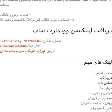
را به انتخابی مناسب برای دکورهای یادگاری، پروژه‌های نمایشی و نمایشگاه‌های دفاع مقدس
تبلیغات
تبدیل می‌کند.
❤️ شناسه اثر: 4011629
▫️خدمات برش و حکاکی
👈خدمات برش و حکاکی لیزر وCNC با کیفیت و دقت بالا
دریافت اپلیکیشن وودمارت شاپ
شماره تماس:
۰۹۱۲۳846467
و
۰2۱77901308
کانال ایتا:
eitaa.com/sahabiun
آدرس:
تهران ،‌ نارمک ، سرای محله مدائن
لینک های مهم
صفحه اصلی
فروشگاه
تماس با ما
درباره ما
قوانین و مقررات
همکاری در فروش
روش های ثبت سفارش
شرایط مرجوعی