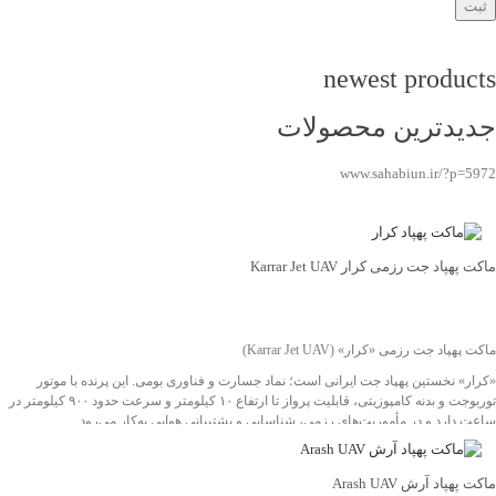
newest products
جدیدترین محصولات
www.sahabiun.ir/?p=5972
ماکت پهپاد جت رزمی کرار Karrar Jet UAV
جهت خرید تماس بگیرید
ماکت پهپاد جت رزمی «کرار» (Karrar Jet UAV)
«کرار» نخستین پهپاد جت ایرانی است؛ نماد جسارت و فناوری بومی. این پرنده با موتور
توربوجت و بدنه کامپوزیتی، قابلیت پرواز تا ارتفاع ۱۰ کیلومتر و سرعت حدود ۹۰۰ کیلومتر در
ساعت دارد و در مأموریت‌های رزمی، شناسایی و پشتیبانی هوایی به‌کار می‌رود.
نسخهٔ ماکت با ابعاد طول 190 سانتی‌متر و دهانهٔ بال 154 سانتی‌متر، به‌صورت دقیق بر اساس
مدل واقعی ساخته شده؛ مناسب برای نمایشگاه‌های دفاع مقدس، موزه‌ها و پروژه‌های
آموزشی.
ماکت پهپاد آرش Arash UAV