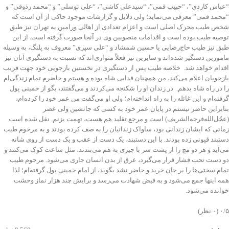
“عباس کاردی”، “حبیب قمی”، “سیدعلی کاشی”، “علی توسلی” و “محمد رذوقی” و
“محمد قمی” معرفی می‌نماید؛ ولی دلایل و گزارشات موجود حاکی از آن است که
شخص طیب محرک اصلی است و اعزام تعدادی از اهالی ورامین به تهران نیز طبق
توصیه طیب بوده است و اقدامات منصوبین وی در آنجا صورت گرفته است. ‌از این
طبق نیز طیب حاج‌رضایی یا حسین شمشاد و “علی سپری” معروف به پلنگ، به وسیله
مامورین دستگیر شده‌اند و سایرین نیز فعلاً متواری‌اند که نسبت به دستگیری آنان نیز
اقدام خواهد شد. ‌ خلاصه طیب پس از دستگیری در نخستین بازجویی خود جهت فریب
بازجویان اعلام می‌کند، من همچنان فدایی شاه بوده و هستم و حاضرم تمام زندگی‌ام
را در راه شاه بدهم. در زندان او را شکنجه می‌کردند و می‌گفتند، بگو از خمینی پول
گرفته‌ام و این غائله را به راه‌ انداخته‌ام؛ ولی او می‌گفت من عمر خود را کرده‌ام،
بنابراین حاضر نیستم در پایان عمر خود به کسی که جانشین ولی عصر
(عجّل‌الله‌فرجه‌الشریف) است و مرجع تقلید هم هست، تهمت بزنم. ‌نقل شده است
زمانی که ایشان زندانی بود، ساواک زندانیان را به صف کرده بودند و به مرحوم طیب
دستبند قپونی زده بودند. ‌با این دستبند، یک دست از عقب و یک دست از روی شانه
می‌آید و هر دو مچ را از پشت سر با چیزی به هم می‌بندند، مثل ساعت کوک می‌کنند و
دو دست تحت فشار قرار می‌گیرد، عرق از بدن انسان جاری می‌شود. ‌مرحوم طیب
تمام سختی‌ها را بر جان خرید و حاضر نشد بگوید، از امام خمینی پول گرفته‌ام؛ لذا
همه اینها جمع می‌شود و به فیض شهادت می‌رسد و برایش چند هزار نماز وحشت
خوانده می‌شود.
‫۰/۵
‫(۰ نظر)