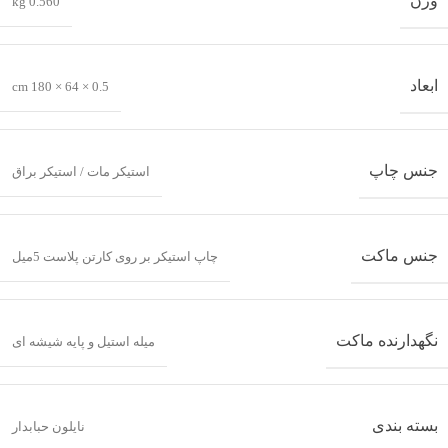
وزن
0.560 kg
ابعاد
0.5 × 64 × 180 cm
جنس چاپ
استیکر مات / استیکر براق
جنس ماکت
چاپ استیکر بر روی کارتن پلاست 5میل
نگهدارنده ماکت
میله استیل و پایه شیشه ای
بسته بندی
نایلون حبابدار