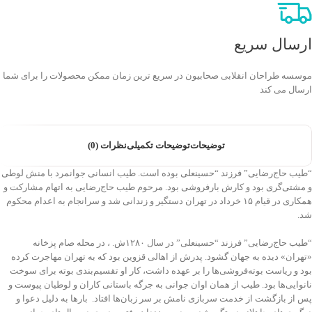
ارسال سریع
موسسه طراحان انقلابی صحابیون در سریع ترین زمان ممکن محصولات را برای شما
ارسال می کند
توضیحات
توضیحات تکمیلی
نظرات (0)
“طیب حاج‌رضایی” فرزند “حسینعلی بوده است. طیب انسانی جوانمرد با منش لوطی
و مشتی‌گری بود و کارش بارفروشی بود. مرحوم طیب حاج‌رضایی به اتهام مشارکت و
همکاری در قیام ۱۵ خرداد در تهران دستگیر و زندانی شد و سرانجام به اعدام محکوم
شد. ‌
“طیب حاج‌رضایی” فرزند “حسینعلی” در سال ۱۲۸۰ش. ‌، در محله صام پزخانه
«تهران» دیده به جهان گشود. ‌پدرش از اهالی قزوین بود که به تهران مهاجرت کرده
بود و ریاست بوته‌فروشی‌ها را بر عهده داشت، کار او تقسیم‌بندی ‌بوته برای سوخت
نانوایی‌ها بود. ‌طیب از همان اوان جوانی به جرگه باستانی کاران و لوطیان پیوست و
پس از بازگشت از خدمت سربازی نامش بر سر زبان‌ها افتاد. ‌ بارها به دلیل دعوا و