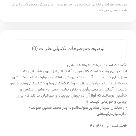
موسسه طراحان انقلابی صحابیون در سریع ترین زمان ممکن محصولات را برای
شما ارسال می کند
توضیحات
توضیحات تکمیلی
نظرات (0)
💠ماکت استند صولت الدوله قشقایی
اینک روزی رسیده است که بعون الله تعالی ایل مهم قشقایی که
سال‌های دراز در این آب و خاک پرورش یافته و همواره به شجاعت مشهور
بوده‌اند. به مدد برادران وطنی خود تنگستانی‌ها و دشتستانی‌های دلاور،
دست از آستین مردمی‌برآرند و چنان چشم زخمی‌ به قشون دشمن و
خائنین برسانند که آواز آن در جهان پیچیده و جهانیان بدانند که ایران
بردنی و خوردنی نیست.»
(از سخنان سردار عشایر صولت‌الدوله پدر محمدحسین صولت)
#از_تبار_رئیسعلی
❤️شناسه اثر : ۴۰۱۱۴۸۲