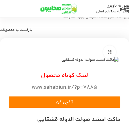
عبور به ناوبری
منو
رفتن به محتوای اصلی
خانه
/
فروشگاه
/
شهدای جبهه مقاومت
بازگشت به محصولات
بزرگنمایی تصویر
لینک کوتاه محصول
www.sahabiun.ir/?p=7885
کپی کن
ماکت استند صولت الدوله قشقایی