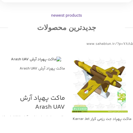
newest products
جدیدترین محصولات
www.sahabiun.ir/?p=7885
ماکت پهپاد آرش Arash UAV
جهت خرید تماس بگیرید
ماکت پهپاد آرش
Arash UAV
ماکت پهپاد انتحاری/کروز آرش (Arash UAV)
ماکت پهپاد جت رزمی کرار Karrar Jet
UAV
«آرش» یک پهپاد انتحاری/موشک کروز
بومی ساخت ایران است که برای عملیات