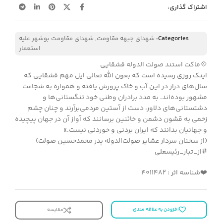
اشتراک گذاری:
Categories:
شهدای جبهه مقاومت
,
شهدای مقاومت بوشهر علیه
استعمار
💠ماکت استند صولت الدوله قشقایی
اینک روزی رسیده است که بعون الله تعالی ایل مهم قشقایی که
سال‌های دراز در این آب و خاک پرورش یافته و همواره به شجاعت
مشهور بوده‌اند. به مدد برادران وطنی خود تنگستانی‌ها و
دشتستانی‌های دلاور، دست از آستین مردمی‌برآرند و چنان چشم
زخمی‌ به قشون دشمن و خائنین برسانند که آواز آن در جهان پیچیده
و جهانیان بدانند که ایران بردنی و خوردنی نیست.»
(از سخنان سردار عشایر صولت‌الدوله پدر محمدحسین صولت)
#از_تبار_رئیسعلی
❤️شناسه اثر : 4011482
افزودن به علاقه مندی
مقایسه