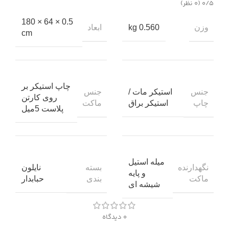
‫۰/۵
‫(۰ نظر)
0.5 × 64 × 180
وزن
ابعاد
0.560 kg
cm
چاپ استیکر بر
جنس
جنس
استیکر مات /
روی کارتن
چاپ
ماکت
استیکر براق
پلاست 5میل
میله استیل
نگهدارنده
بسته
نایلون
و پایه
ماکت
بندی
حبابدار
شیشه ای
0 دیدگاه