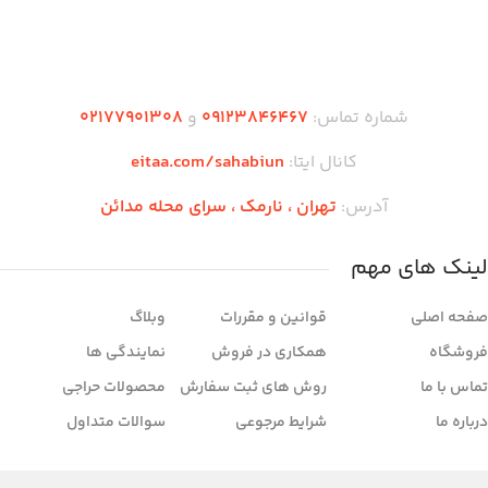
گزینه‌ای ایده‌آل برای دکور ماندگار یا
استفاده در فضای باز و بسته تبدیل می‌کند.
دریافت اپلیکیشن وودمارت شاپ
شماره تماس:
۰۹۱۲۳846467
و
۰2۱77901308
کانال ایتا:
eitaa.com/sahabiun
آدرس:
تهران ،‌ نارمک ، سرای محله مدائن
لینک های مهم
صفحه اصلی
قوانین و مقررات
وبلاگ
فروشگاه
همکاری در فروش
نمایندگی ها
تماس با ما
روش های ثبت سفارش
محصولات حراجی
درباره ما
شرایط مرجوعی
سوالات متداول