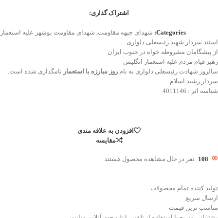
اشتراک گذاری:
Categories:
شهدای جبهه مقاومت
,
شهدای مقاومت بوشهر علیه استعمار
استند سردار شهید رئیسعلی دلواری
از پیشگامان مشروطه خواه در جنوب ایران
رهبر قیام مردم علیه استعمار انگلیس
سالروز شهادت رئیسعلی دلواری به نام
روز مبارزه با استعمار
نامگذاری شده است.
سردار رشید اسلام
شناسه اثر : 4011146
افزودن به علاقه مندی
مقایسه
108
نفر در حال مشاهده محصول هستند
تولید کننده تمام محصولات
ارسال سریع
مناسب ترین قیمت
پشتیبانی سریع با استفاده از تلفن ، ایتا و چت آنلاین سایت