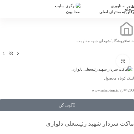
عبور به ناوبری
منو
رفتن به محتوای اصلی
خانه
/
فروشگاه
/
شهدای جبهه مقاومت
بزرگنمایی تصویر
لینک کوتاه محصول
www.sahabiun.ir/?p=4203
کپی کن
ماکت سردار شهید رئیسعلی دلواری