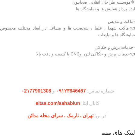
🔷موسسه طراحان انقلابی صحابیون
است. این ماکت برای استفاده در
ایده پرداز همایش ها و نمایشگاه ها
نمایشگاه‌های دفاع مقدس، موزه‌ها،
پروژه‌های آموزشی یا یادبود مناسب بوده و
▫️ماکت و تندیس
قابلیت رنگ‌آمیزی و شابلون‌زنی اختصاصی
(پرچم، نام محصول، شماره سریال) را
👈ماکت شهدا ، علما ، شخصیت ها و مشاغل در ابعاد مختلف مخصوص
داراست.
نمایشگاه ها و تبلیغات
ویژگی‌های برجسته این محصول شامل فرم
بال پس‌گرای پایدار، دم T‑شکل با یک سکان
▫️خدمات برش و حکاکی
عمودی، موتور جت با نازل عقبی، و جزئیات
👈خدمات برش و حکاکی لیزر وCNC با کیفیت و دقت بالا
تکمیلی بدنه است که آن را به گزینه‌ای ایده‌آل
برای دکور ماندگار یا استفاده در فضای باز و
بسته تبدیل می‌کند.
دریافت اپلیکیشن وودمارت شاپ
شماره تماس:
۰۹۱۲۳846467
و
۰2۱77901308
کانال ایتا:
eitaa.com/sahabiun
آدرس:
تهران ،‌ نارمک ، سرای محله مدائن
لینک های مهم