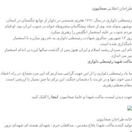
طراحان انقلابی
صحابیون
رئیسعلی دلواری در سال ۱۲۶۱ هجری شمسی در دلوار از توابع تنگستان در استان
بوشهر متولد شد. وی از جمله پیشگامان مشروطه خواه در جنوب ایران بود. او قیام
مردم جنوب بر علیه استعمار انگلیس را رهبری میکرد.
روز ۱۲ شهریور، سالروز شهادت رئیسعلی دلواری به نام روز مبارزه با استعمار
نامگذاری شده است.
نام این سردار رشید اسلام و ایران هنوز پس از گذشت سالها لرزه بر اندام استعمار
پیر می اندازد.
ماکت شهید رئیسعلی دلواری
ما یاد رئیسعلی دلواری را از این جهت گرامی میداریم که این مرد شجاع، در راه اعتقاد
دینی خود، تنها و در غربت با دشمنان جنگید، این برای ما چیز بسیار با ارزشی است.
مقام معظم رهبری
جهت دیدن لیست ماکت شهدا و علما صحابیون
اینجا
را کلیک کنید
خانه طراحان صحابیون
تولید کننده ماکت شهدا دفاع مقدس ، مدافعان حرم ، شهدای هسته ای شهدای ترور
و…..