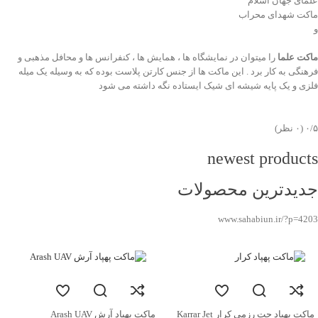
علمای جهان اسلام
ماکت شهدای محراب
و
ماکت علما
را میتوان در نمایشگاه ها ، همایش ها ، کنفرانس ها و محافل مذهبی و
فرهنگی به کار برد . این ماکت ها از جنس کارتن پلاست بوده که به وسیله یک میله
فلزی و یک پایه شیشه ای شیک ایستاده نگه داشته می شود
‫۰/۵
‫(۰ نظر)
newest products
جدیدترین محصولات
www.sahabiun.ir/?p=4203
ماکت پهپاد جت رزمی کرار Karrar Jet
ماکت پهپاد آرش Arash UAV