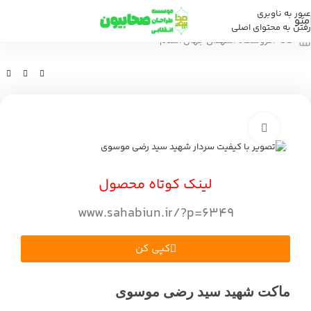
عبور به ناوبری
منو
رفتن به محتوای اصلی
خانه
/
فروشگاه
/
شهدای جهان اسلام
بزرگنمایی تصویر
لینک کوتاه محصول
www.sahabiun.ir/?p=6349
کپی کن
ماکت شهید سید رضی موسوی