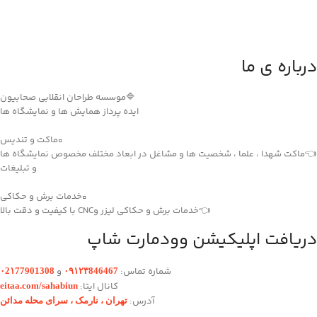
درباره ی ما
🔷موسسه طراحان انقلابی صحابیون
ایده پرداز همایش ها و نمایشگاه ها
▫️ماکت و تندیس
👈ماکت شهدا ، علما ، شخصیت ها و مشاغل در ابعاد مختلف مخصوص نمایشگاه ها
و تبلیغات
▫️خدمات برش و حکاکی
👈خدمات برش و حکاکی لیزر وCNC با کیفیت و دقت بالا
دریافت اپلیکیشن وودمارت شاپ
شماره تماس:
و
۰2۱77901308
۰۹۱۲۳846467
کانال ایتا:
eitaa.com/sahabiun
آدرس:
تهران ،‌ نارمک ، سرای محله مدائن