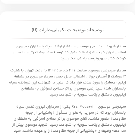
توضیحات
توضیحات تکمیلی
نظرات (0)
سردار شهید سید رضی موسوی مستشار ارشد سپاه پاسداران جمهوری
اسلامی ایران در حمله زینبیه دمشق که توسط سه موشک رژیم غاصب و
کودک کش صهیونیسم به شهادت رسید .
سردار سیدرضی موسوی ساعت ۱۶ ۴ دی ماه ۱۴۰۲ به وقت تهران با شلیک
۳ موشک از آسمان جولان اشغالی محل حضور سردار موسوی در منطقه
زینبیه دمشق را مورد هدف قرار داد که منجر به شهادت این فرمانده سپاه
پاسداران شد» سید رضی موسوی بر اثر حمله‌ی اسرائیل به منطقه‌ی
زینبیون دمشق پایتخت سوریه به شهادت رسید.
سیدرضی موسوی – Razi Mousavi یکی از سرداران نیروی قدس سپاه
پاسداران بود که در سوریه به عنوان مسئول «پشتیبانی از جبهه
مقاومت» حضور داشت. آقای موسوی بر اثر حمله‌ی اسرائیل به منطقه‌ی
زینبیون دمشق پایتخت سوریه به شهادت رسید. شهید موسوی بیش از
سه دهه وظیفه‌ی «پشتیبانی از جبهه مقاومت» را بر عهده داشت. سید