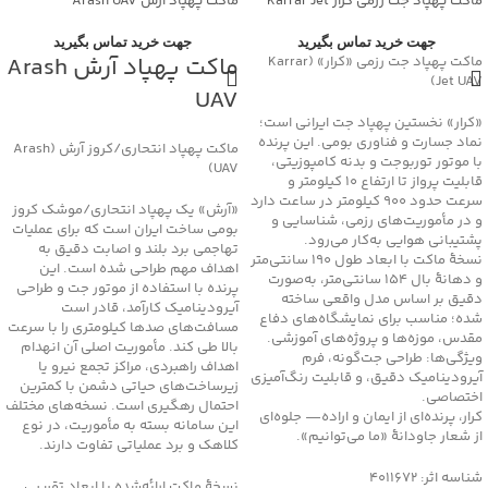
ماکت پهپاد جت رزمی کرار Karrar Jet
ماکت پهپاد آرش Arash UAV
UAV
جهت خرید تماس بگیرید
جهت خرید تماس بگیرید
ماکت پهپاد آرش Arash
ماکت پهپاد جت رزمی «کرار» (Karrar
Jet UAV)
UAV
«کرار» نخستین پهپاد جت ایرانی است؛
نماد جسارت و فناوری بومی. این پرنده
ماکت پهپاد انتحاری/کروز آرش (Arash
با موتور توربوجت و بدنه کامپوزیتی،
UAV)
قابلیت پرواز تا ارتفاع ۱۰ کیلومتر و
سرعت حدود ۹۰۰ کیلومتر در ساعت دارد
«آرش» یک پهپاد انتحاری/موشک کروز
و در مأموریت‌های رزمی، شناسایی و
بومی ساخت ایران است که برای عملیات
پشتیبانی هوایی به‌کار می‌رود.
تهاجمی برد بلند و اصابت دقیق به
نسخهٔ ماکت با ابعاد طول 190 سانتی‌متر
اهداف مهم طراحی شده است. این
و دهانهٔ بال 154 سانتی‌متر، به‌صورت
پرنده با استفاده از موتور جت و طراحی
دقیق بر اساس مدل واقعی ساخته
آیرودینامیک کارآمد، قادر است
شده؛ مناسب برای نمایشگاه‌های دفاع
مسافت‌های صدها کیلومتری را با سرعت
مقدس، موزه‌ها و پروژه‌های آموزشی.
بالا طی کند. مأموریت اصلی آن انهدام
ویژگی‌ها: طراحی جت‌گونه، فرم
اهداف راهبردی، مراکز تجمع نیرو یا
آیرودینامیک دقیق، و قابلیت رنگ‌آمیزی
زیرساخت‌های حیاتی دشمن با کمترین
اختصاصی.
احتمال رهگیری است. نسخه‌های مختلف
کرار، پرنده‌ای از ایمان و اراده— جلوه‌ای
این سامانه بسته به مأموریت، در نوع
از شعار جاودانۀ «ما می‌توانیم».
کلاهک و برد عملیاتی تفاوت دارند.
شناسه اثر: 4011672
نسخهٔ ماکت ارائه‌شده با ابعاد تقریبی