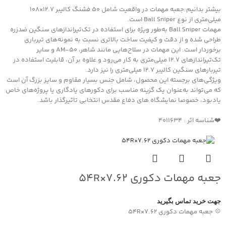
بیشتر بدانیم:جعبه مهمات در واقعیت شامل ۵۰ فشنگ کالیبر ۱۲.۷×۱۰۸
میلی‌متری از نوع Ball Sniper است.
مهمات Ball Sniper به‌طور ویژه برای استفاده در تک‌تیراندازهای سنگین ضدزره
طراحی شده و از دقت و کیفیت ساخت بالاتری نسبت به نمونه‌های تیرباری
برخوردار است. این مهمات در سلاح‌هایی مانند شاهر، AM-50 و سایر
تک‌تیراندازهای ۱۲.۷ میلی‌متری به کار می‌رود و علاوه بر آن، قابلیت استفاده در
تیربارهای سنگین کالیبر ۱۲.۷ میلی‌متری را نیز دارد.
ویژگی‌های برجسته این محصول، شامل جنس بسیار مقاوم و سایز بزرگ آن است
که می‌تواند به‌عنوان یک گزینه مناسب برای دکورهای یادگاری یا پروژه‌های خاص
یادبود، خصوصا نمایشگاه های دفاع مقدس انتخابی تاثیرگذار باشد.
❤️شناسه اثر : 4011634
جعبه مهمات دکوری ۷.۶۲×۵۴R
جهت خرید تماس بگیرید
💠 جعبه مهمات دکوری ۷.۶۲×۵۴R