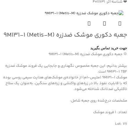
❤️ شناسه اثر: 4011631
جعبه دکوری موشک ضدزره 9M131-1 (Metis-M)
جهت خرید تماس بگیرید
💠 جعبه دکوری موشک ضدزره 9M131-1 (Metis-M)
بیشتر بدانیم: این جعبه مخصوص نگهداری و جابجایی یک فروند موشک ضدزره
9M131-1 TBF است.
موشک 9M131-1 (متیس-ام) از خانواده‌ی موشک‌های هدایت سیمی روسی بوده
که با قابلیت نفوذ بالا در زره‌های واکنشی و زره‌های سنگین، به‌عنوان یک سلاح
تاکتیکی ضدتانک شناخته می‌شود.
مشخصات درج‌شده روی جعبه شامل:
تعداد: 1 فروند موشک
Lot: 76