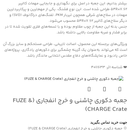
بیشتر بدانیم: این جعبه در اصل برای نگهداری و جابجایی مهمات کالیبر
۷.۶۲×۵۴R طراحی شده است. این نوع فشنگ، یکی از مهم‌ترین و پرکاربردترین
مهمات در سلاح‌های شرقی همچون تیربار PKM، تفنگ‌های دراگانوف (SVD) و
دیگر سلاح‌های کالیبر ۷.۶۲×۵۴R محسوب می‌شود.
جنس بدنه این جعبه از چوب مقاوم بوده و با تسمه‌های فلزی تقویت شده تا در
برابر فشار و ضربه مقاومت بالایی داشته باشد.
ویژگی‌های برجسته این محصول، اصالت تاریخی، طراحی مستحکم و سایز بزرگ آن
است که می‌تواند به‌عنوان یک گزینه چشمگیر برای دکورهای یادگاری، پروژه‌های
خاص یادبود و نمایشگاه‌های دفاع مقدس انتخابی ماندگار باشد.
❤️ شناسه اثر: 4011633
جعبه دکوری چاشنی و خرج انفجاری (FUZE &
CHARGE Crate)
جهت خرید تماس بگیرید
💠 جعبه دکوری چاشنی و خرج انفجاری (FUZE & CHARGE Crate)