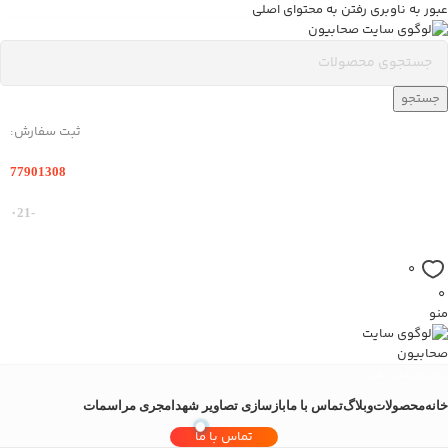
عبور به ناوبری
رفتن به محتوای اصلی
جستجو
ثبت سفارش:
77901308
-۰21
0
0
منو
دسته بندی ها
خانه
محصولات
وبلاگ
تماس با ما
بازسازی تصاویر شهدا
مجری مراسمات
تماس با ما