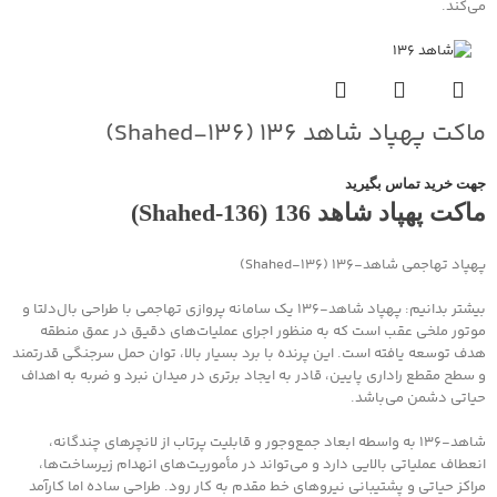
می‌کند.
ماکت پهپاد شاهد ۱۳۶ (Shahed‑۱۳۶)
جهت خرید تماس بگیرید
ماکت پهپاد شاهد 136 (Shahed‑136)
پهپاد تهاجمی شاهد‑۱۳۶ (Shahed‑136)
بیشتر بدانیم: پهپاد شاهد‑۱۳۶ یک سامانه پروازی تهاجمی با طراحی بال‌دلتا و
موتور ملخی عقب است که به منظور اجرای عملیات‌های دقیق در عمق منطقه
هدف توسعه یافته است. این پرنده با برد بسیار بالا، توان حمل سرجنگی قدرتمند
و سطح مقطع راداری پایین، قادر به ایجاد برتری در میدان نبرد و ضربه به اهداف
حیاتی دشمن می‌باشد.
شاهد‑۱۳۶ به واسطه ابعاد جمع‌وجور و قابلیت پرتاب از لانچرهای چندگانه،
انعطاف عملیاتی بالایی دارد و می‌تواند در مأموریت‌های انهدام زیرساخت‌ها،
مراکز حیاتی و پشتیبانی نیروهای خط مقدم به کار رود. طراحی ساده اما کارآمد