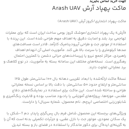
جهت خرید تماس بگیرید
ماکت پهپاد آرش Arash UAV
ماکت پهپاد انتحاری/کروز آرش (Arash UAV)
«آرش» یک پهپاد انتحاری/موشک کروز بومی ساخت ایران است که برای عملیات
تهاجمی برد بلند و اصابت دقیق به اهداف مهم طراحی شده است. این پرنده با
استفاده از موتور جت و طراحی آیرودینامیک کارآمد، قادر است مسافت‌های
صدها کیلومتری را با سرعت بالا طی کند. مأموریت اصلی آن انهدام اهداف
راهبردی، مراکز تجمع نیرو یا زیرساخت‌های حیاتی دشمن با کمترین احتمال
رهگیری است. نسخه‌های مختلف این سامانه بسته به مأموریت، در نوع کلاهک و
برد عملیاتی تفاوت دارند.
نسخهٔ ماکت ارائه‌شده با ابعاد تقریبی دهانه بال 100 سانتی‌متر، طول 125
سانتی‌متر و ارتفاع حدود 50 سانتی‌متر، با دقت بالا بر اساس نسخه عملیاتی
طراحی و ساخته شده است. این ماکت برای استفاده در نمایشگاه‌های دفاع
مقدس، موزه‌ها، پروژه‌های آموزشی یا یادبود مناسب بوده و قابلیت رنگ‌آمیزی و
شابلون‌زنی اختصاصی (پرچم، نام محصول، شماره سریال) را داراست.
ویژگی‌های برجسته این محصول شامل فرم بال پس‌گرای پایدار، دم T‑شکل با
یک سکان عمودی، موتور جت با نازل عقبی، و جزئیات تکمیلی بدنه است که آن را
به گزینه‌ای ایده‌آل برای دکور ماندگار یا استفاده در فضای باز و بسته تبدیل