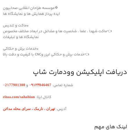
🔷موسسه طراحان انقلابی صحابیون
ایده پرداز همایش ها و نمایشگاه ها
▫️ماکت و تندیس
👈ماکت شهدا ، علما ، شخصیت ها و مشاغل در ابعاد مختلف مخصوص
نمایشگاه ها و تبلیغات
▫️خدمات برش و حکاکی
👈خدمات برش و حکاکی لیزر وCNC با کیفیت و دقت بالا
دریافت اپلیکیشن وودمارت شاپ
شماره تماس:
و
۰2۱77901308
۰۹۱۲۳846467
کانال ایتا:
eitaa.com/sahabiun
آدرس:
تهران ،‌ نارمک ، سرای محله مدائن
لینک های مهم