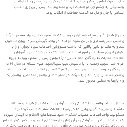
های حضرت امام را پخش می‌کرد تا اینکه در یکی از راهپیمایی ها گلوله ای
پلاستیکی به چشم چپ او اصابت کرد و مصدوم شد. پس از پیروزی انقلاب
اسلامی با جان و دل در خدمت حفاظت از انقلاب بود.
پس از شکل گیری سپاه پاسداران درسال ۵۸ به عضویت این نهاد مقدس درآمد
و لباس سبز پاسداری را بر تن نمود. او ابتدا در واحد گزینش سپاه تهران مشغول
شد و به علت توانایی بالایی که داشت مسوولین اطلاعات سپاه تهران او را به
عنوان نیروی مستعد در امور اطلاعات عملیات تشخیص داده و برای آموزش
اطلاعات عملیات به پادگان امام حسین (ع) اعزام و پس از اتمام دوره به جبهه
اعزام شد. شهید رحمت اله با تاسیس تیپ سیدالشهدا علیه السلام در سال ۶۱ به
این یگان پیوست و به عنوان مسوول تیم شناسایی اطلاعات عملیات در عملیات
والفجر مقدماتی وارد شد و با شرکت در عملیات‌های والفجر مقدماتی، والفجر یک
و ۲ بارها به سختی مجروح شد.
بعد از عملیات والفجر۲ با شناختی که مسئولین وقت لشکر از شهید رحمت اله
داشتند و تجربیات گران‌بهایی که در زمینه اطلاعات عملیات کسب کرده بود
مسئولیت واحد اطلاعات عملیات لشکر ۱۰ سیدالشهدا علیه السلام به ایشان سپرده
شد. با اینکه چنین مسئولیتی در آن زمان کار ساده ای نبود و هر کس توان انجام
چنین کار مشکلی را نداشت اما رحمت الله با توکل و ایمانی که به خداوند داشت