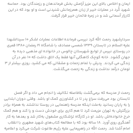
ایمان و اخلاص بالای این عزیز آرامش بخش فرماندهان و رزمندگان بود. حماسه
شهید کُرد در عملیات خیبر از زبان همرزمانش شنیدنی است و او بود که در این
کارزار آسمانی شد و در زمره فاتحان خیبر قرار گرفت.
سردارشهید رحمت الله کرد نیرسی فرمانده اطلاعات عملیات لشکر ۱۰ سیدالشهدا
علیه السلام در تابستان ۱۳۳۹ شمسی مصادف با شامگاه ۲۱ رمضان ۱۳۸۰ قمری
در روستای نیرس از توابع شهرستان چالوس در خانواده ای مذهبی دیده به
جهان گشود. خانه کوچک کاهگلی آنها فقط یک اتاق داشت که ۱۰ نفر در آن
زندگی می کردند. پدرش با تمام زحمات و مشقاتی که می کشید، روزی بیشتر از ۳
تومان درآمد نداشت و زندگی به زحمت می‌گذشت.
رحمت از مدرسه که برمی‌گشت بلافاصله تکالیف را انجام می داد و اگر فصل
تابستان بود می‌رفت سراغ پدر تا در کشاورزی کمک او باشد. وقتی دوران ابتدایی
را به پایان رسانید به‌علت اینکه مدرسه راهنمایی در روستا نداشتند به همراه برادر
بزرگترش به تهران عزیمت کرد تا هم کاری برای خودش دست و پا کند و هم کمک
خرج خانواده‌اش باشد. او در کارگاه تراشکاری مشغول به‌کار شد و بعدها به کار
آهنگری روی آورد. ۱۸ ساله بود که با مطالعه کتاب‌های شهید مطهری با انقلاب
امام آشنا شد. رحمت الله در راهپیمایی علیه رژیم طاغوت شرکت می‌کرد و اعلامیه