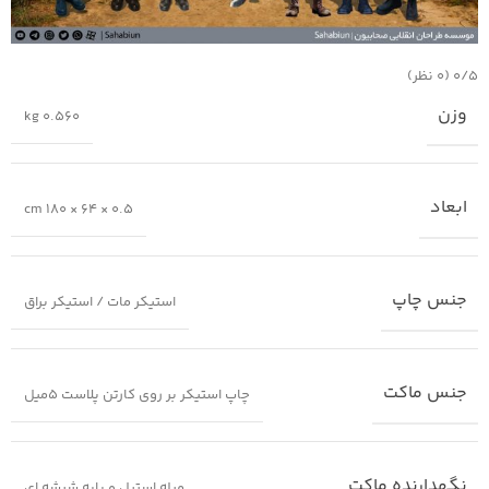
‫۰/۵
‫(۰ نظر)
وزن
0.560 kg
ابعاد
0.5 × 64 × 180 cm
جنس چاپ
استیکر مات / استیکر براق
جنس ماکت
چاپ استیکر بر روی کارتن پلاست 5میل
نگهدارنده ماکت
میله استیل و پایه شیشه ای