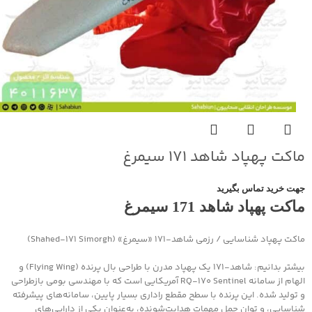
ماکت پهپاد شاهد ۱۷۱ سیمرغ
جهت خرید تماس بگیرید
ماکت پهپاد شاهد 171 سیمرغ
ماکت پهپاد شناسایی / رزمی شاهد‑۱۷۱ «سیمرغ» (Shahed‑171 Simorgh)
بیشتر بدانیم: شاهد‑۱۷۱ یک پهپاد مدرن با طراحی بال پرنده (Flying Wing) و
الهام از سامانه RQ‑170 Sentinel آمریکایی است که با مهندسی بومی بازطراحی
و تولید شده. این پرنده با سطح مقطع راداری بسیار پایین، سامانه‌های پیشرفته
شناسایی، و توان حمل مهمات هدایت‌شونده، به‌عنوان یکی از دارایی‌های