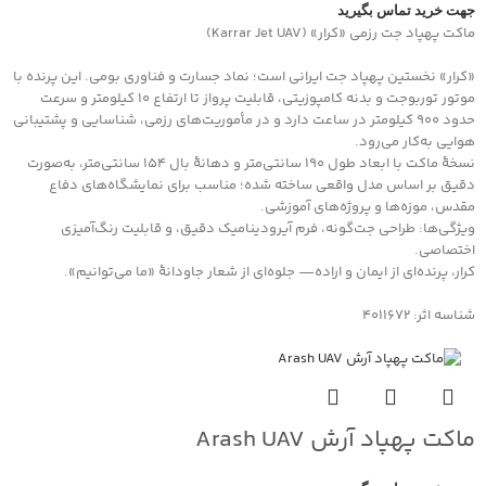
جهت خرید تماس بگیرید
ماکت پهپاد جت رزمی «کرار» (Karrar Jet UAV)
«کرار» نخستین پهپاد جت ایرانی است؛ نماد جسارت و فناوری بومی. این پرنده با
موتور توربوجت و بدنه کامپوزیتی، قابلیت پرواز تا ارتفاع ۱۰ کیلومتر و سرعت
حدود ۹۰۰ کیلومتر در ساعت دارد و در مأموریت‌های رزمی، شناسایی و پشتیبانی
هوایی به‌کار می‌رود.
نسخهٔ ماکت با ابعاد طول 190 سانتی‌متر و دهانهٔ بال 154 سانتی‌متر، به‌صورت
دقیق بر اساس مدل واقعی ساخته شده؛ مناسب برای نمایشگاه‌های دفاع
مقدس، موزه‌ها و پروژه‌های آموزشی.
ویژگی‌ها: طراحی جت‌گونه، فرم آیرودینامیک دقیق، و قابلیت رنگ‌آمیزی
اختصاصی.
کرار، پرنده‌ای از ایمان و اراده— جلوه‌ای از شعار جاودانۀ «ما می‌توانیم».
شناسه اثر: 4011672
ماکت پهپاد آرش Arash UAV