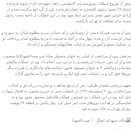
پیش از شروع عملیّات پیروزمند بیت المقدس، راهی جبهه شد که از سوی فرمانده
لشکر ۲۷ محمد رسول الله(ص) به عنوان فرمانده یکی از گردانها برگزیده شد و در
آزادی خونین شهر نقش بسزایی ایفا نمود. وی در این عملیّات از ناحیه دست زخمی
شده، برای معالجه به تهران بازگشت.
پس از مدتی، همراه جمعی از دوستانش برای حمایت مردم مظلوم لبنان، به سوریه و
لبنان عزیمت کرد و مدت چهار ماه در آنجا به خدمت با مردم مظلوم لبنان پرداخت. او
در تشکیل بسیج و آموزش مردم لبنان، فعالیتهای چشمگیری ارائه داد.
مرتضی پس از مراجعت از لبنان، به عنوان مسئول ستاد تیپ سیدالشهدا(ع) منصوب
شد و از آن پس، خدمات ارزشمندی را در این تیپ انجام داد. وی در عملیّات والفجر
مقدماتی و والفجر ۴ به عنوان مسئول محور، حماسه های ماندگاری را همراه دیگر
نیروها خلق کرد و در عملیات خیبر اوج ایثار و پایمردی خود را به نمایش گذارد.
شهید مرتضی سلمان طرقی، پس از مدتها مجاهدت و مبارزه در راه حق و عدالت،
سرانجام در روز ۷ اسفندماه ۱۳۶۲ در عملیات خیبر در جزیره مجنون به افتخار شهادت
نایل آمد. وی در این عملیّات نیز همچون عملیّات‌های قبل مسئول محور بود و به
شایستگی در هدایت نیروهای تحت امر عمل کرد. پیکر پاکش در قطعه ۲۴ بهشت
زهرای تهران به خاک سپرده شد.