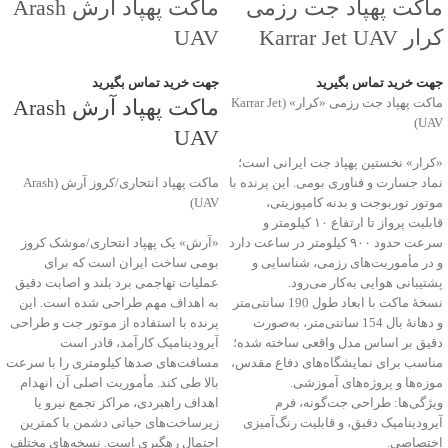
ماکت پهپاد جت رزمی
ماکت پهپاد آرش Arash
کرار Karrar Jet UAV
UAV
جهت خرید تماس بگیرید
جهت خرید تماس بگیرید
ماکت پهپاد جت رزمی «کرار» (Karrar Jet
ماکت پهپاد آرش Arash
UAV)
UAV
«کرار» نخستین پهپاد جت ایرانی است؛
نماد جسارت و فناوری بومی. این پرنده با
ماکت پهپاد انتحاری/کروز آرش (Arash
موتور توربوجت و بدنه کامپوزیتی،
UAV)
قابلیت پرواز تا ارتفاع ۱۰ کیلومتر و
سرعت حدود ۹۰۰ کیلومتر در ساعت دارد
«آرش» یک پهپاد انتحاری/موشک کروز
و در مأموریت‌های رزمی، شناسایی و
بومی ساخت ایران است که برای
پشتیبانی هوایی به‌کار می‌رود.
عملیات تهاجمی برد بلند و اصابت دقیق
نسخهٔ ماکت با ابعاد طول 190 سانتی‌متر
به اهداف مهم طراحی شده است. این
و دهانهٔ بال 154 سانتی‌متر، به‌صورت
پرنده با استفاده از موتور جت و طراحی
دقیق بر اساس مدل واقعی ساخته شده؛
آیرودینامیک کارآمد، قادر است
مناسب برای نمایشگاه‌های دفاع مقدس،
مسافت‌های صدها کیلومتری را با سرعت
موزه‌ها و پروژه‌های آموزشی.
بالا طی کند. مأموریت اصلی آن انهدام
ویژگی‌ها: طراحی جت‌گونه، فرم
اهداف راهبردی، مراکز تجمع نیرو یا
آیرودینامیک دقیق، و قابلیت رنگ‌آمیزی
زیرساخت‌های حیاتی دشمن با کمترین
اختصاصی.
احتمال رهگیری است. نسخه‌های مختلف