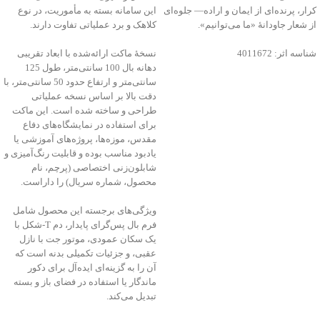
کرار، پرنده‌ای از ایمان و اراده— جلوه‌ای
این سامانه بسته به مأموریت، در نوع
از شعار جاودانۀ «ما می‌توانیم».
کلاهک و برد عملیاتی تفاوت دارند.
شناسه اثر: 4011672
نسخهٔ ماکت ارائه‌شده با ابعاد تقریبی
دهانه بال 100 سانتی‌متر، طول 125
سانتی‌متر و ارتفاع حدود 50 سانتی‌متر، با
دقت بالا بر اساس نسخه عملیاتی
طراحی و ساخته شده است. این ماکت
برای استفاده در نمایشگاه‌های دفاع
مقدس، موزه‌ها، پروژه‌های آموزشی یا
یادبود مناسب بوده و قابلیت رنگ‌آمیزی و
شابلون‌زنی اختصاصی (پرچم، نام
محصول، شماره سریال) را داراست.
ویژگی‌های برجسته این محصول شامل
فرم بال پس‌گرای پایدار، دم T‑شکل با
یک سکان عمودی، موتور جت با نازل
عقبی، و جزئیات تکمیلی بدنه است که
آن را به گزینه‌ای ایده‌آل برای دکور
ماندگار یا استفاده در فضای باز و بسته
تبدیل می‌کند.