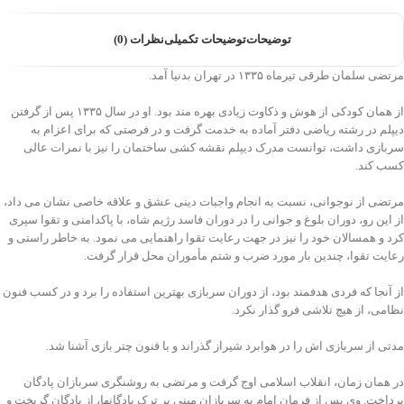
توضیحات
توضیحات تکمیلی
نظرات (0)
مرتضی سلمان طرقی تیرماه ۱۳۳۵ در تهران بدنیا آمد.
از همان کودکی از هوش و ذکاوت زیادی بهره مند بود. او در سال ۱۳۳۵ پس از گرفتن
دیپلم در رشته ریاضی دفتر آماده به خدمت گرفت و در فرصتی که برای اعزام به
سربازی داشت، توانست مدرک دیپلم نقشه کشی ساختمان را نیز با نمرات عالی
کسب کند.
مرتضی از نوجوانی، نسبت به انجام واجبات دینی عشق و علاقه خاصی نشان می داد،
از این رو، دوران بلوغ و جوانی را در دوران فاسد رژیم شاه، با پاکدامنی و تقوا سپری
کرد و همسالان خود را نیز در جهت رعایت تقوا راهنمایی می نمود. به خاطر راستی و
رعایت تقوا، چندین بار مورد ضرب و شتم مأموران محل قرار گرفت.
از آنجا که فردی هدفمند بود، از دوران سربازی بهترین استفاده را برد و در کسب فنون
نظامی، از هیچ تلاشی فرو گذار نکرد.
مدتی از سربازی اش را در هوابرد شیراز گذراند و با فنون چتر بازی آشنا شد.
در همان زمان، انقلاب اسلامی اوج گرفت و مرتضی به روشنگری سربازان پادگان
پرداخت. وی پس از فرمان امام به سربازان مبنی بر ترک پادگانها، از پادگان گریخت و