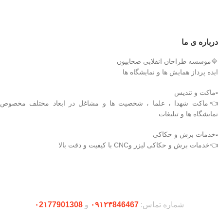
درباره ی ما
🔷موسسه طراحان انقلابی صحابیون
ایده پرداز همایش ها و نمایشگاه ها
▫️ماکت و تندیس
👈ماکت شهدا ، علما ، شخصیت ها و مشاغل در ابعاد مختلف مخصوص
نمایشگاه ها و تبلیغات
▫️خدمات برش و حکاکی
👈خدمات برش و حکاکی لیزر وCNC با کیفیت و دقت بالا
دریافت اپلیکیشن وودمارت شاپ
شماره تماس:
۰۹۱۲۳846467
و
۰2۱77901308