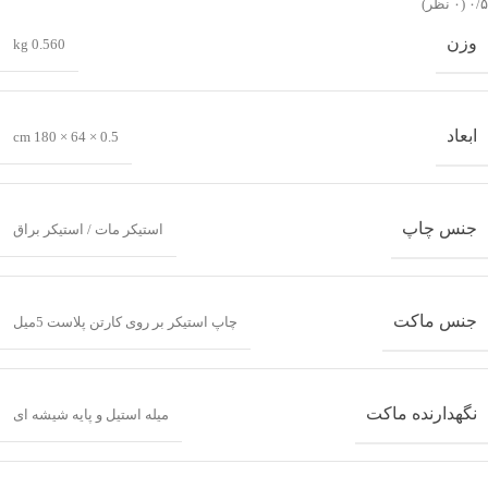
‫۰/۵
‫(۰ نظر)
وزن
0.560 kg
ابعاد
0.5 × 64 × 180 cm
جنس چاپ
استیکر مات / استیکر براق
جنس ماکت
چاپ استیکر بر روی کارتن پلاست 5میل
نگهدارنده ماکت
میله استیل و پایه شیشه ای