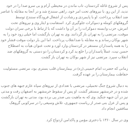
پس از شروع غائله کردستان، تاب ماندن در محیطی آرام و بی سرو صدا را در خود
ندید، از این رو، با نیروهای تحت امر خود، راهی سنندج شد و در آنجا به مقابله با عناصر
ضد انقلاب پرداخت. او با پایمردی و رشادت از اشغال فرودگاه سنندج توسط
گروهکهای کومله و دموکرات جلوگیری کرد. استقامت و ایثار وی و نیروهای تحت
امرش، حزب وابسته دموکرات را بر آن وا داشت که با ارتباط با برخی سران دولت
موقت، مرتضی را به تهران باز گردانند. وی به تهران بازگشت اما خیلی زود خود را به
شهر بوکان رساند و به مقابله با ضدانقلاب پرداخت. اما این بار دولت موقت فشار خود
را به همه پاسداران مستقر در کردستان وارد آورد و تحت عنوان هیأت به اصطلاح
حسن نیت، عملاً پاسداران را خلع ید کرد و کردستان را دو دستی به گروهکهای ضد
انقلاب سپرد. مرتضی نیز از شهر بوکان به تهران باز گشت.
زمانی که حضرت امام خمینی (ره) در بیمارستان قلب بستری بود، مرتضی مسئولیت
حفاظت بیمارستان را بر عهده گرفت.
به دنبال شروع جنگ تحمیلی، مرتضی با تعدادی از نیروهای سپاه عازم جبهه های جنوب
شده و در خرمشهر مستقر گشت. او پس از سقوط خرمشهر به اصفهان رفت و مدتی
نیز در آن جبهه جنگید. وی که به ماهیت بنی صدر پی برده بود، مدتی به تهران بازگشت
و پس از عزل بنی صدر از ریاست جمهوری، تلاش وسیعی را در سرکوبی گروهک
منافقین انجام داد.
وی در سال ۱۳۶۰ با دختری مؤمن و پاکدامن ازدواج کرد.