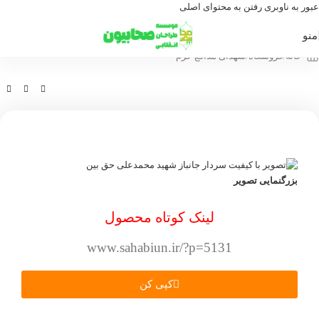
عبور به ناوبری
رفتن به محتوای اصلی
منو
خانه
/
فروشگاه
/
شهدای مدافع حرم
بزرگنمایی تصویر
لینک کوتاه محصول
www.sahabiun.ir/?p=5131
کپی کن