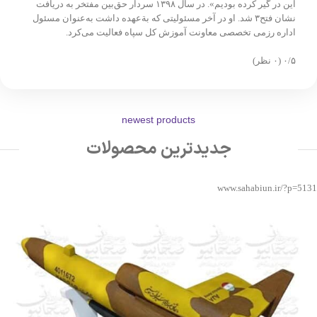
این در گیر کرده بودیم». در سال ۱۳۹۸ سردار حق‌بین مفتخر به دریافت
نشان فتح۳ شد. او در آخر مسئولیتی که بة‌عهده داشت به‌عنوان مسئول
اداره رزمی تخصصی معاونت آموزش کل سپاه فعالیت می‌کرد.
‫۰/۵
‫(۰ نظر)
newest products
جدیدترین محصولات
www.sahabiun.ir/?p=5131