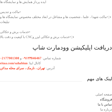
ایده پرداز همایش ها و نمایشگاه ها
▫️ماکت و تندیس
👈ماکت شهدا ، علما ، شخصیت ها و مشاغل در ابعاد مختلف مخصوص نمایشگاه ها و
تبلیغات
▫️خدمات برش و حکاکی
👈خدمات برش و حکاکی لیزر وCNC با کیفیت و دقت بالا
دریافت اپلیکیشن وودمارت شاپ
شماره تماس:
۰۹۱۲۳846467
و
۰2۱77901308
کانال ایتا:
eitaa.com/sahabiun
آدرس:
تهران ،‌ نارمک ، سرای محله مدائن
لینک های مهم
صفحه اصلی
فروشگاه
تماس با ما
درباره ما