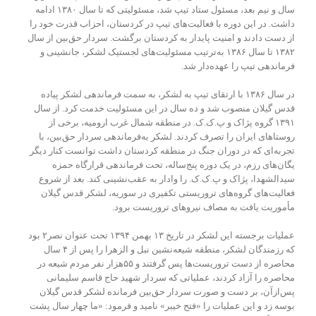
سال و نیم بعد، مسئول ستاد تیپ شد، مسئولیتی که تا سال ۱۳۸۰ ادامه
داشت. در این دوره با فعالیت‌های تیپ در کردستان، احزاب قدرت خود را
از دست دادند و امنیت پایدار به کردستان برگشت. سردار حق‌بین از سال
۱۳۸۲ تا سال ۱۳۸۶ به‌ترتیب مسئولیت‌های لجستیک لشکر، جانشینی و
فرماندهی تیپ را عهده‌دار شد.
در سال ۱۳۸۶ با ارتقای تیپ به لشکر، به سمت فرماندهی لشکر پیاده
قدس گیلان منصوب شد و ده سال در این مسئولیت خدمت کرد. از سال
۱۳۹۱ گروه پژاک و پ.ک.ک. در منطقه شمال غرب ارومیه، برخی از
روستاهای ایران را تصرف کردند. لشکر به‌فرماندهی سردار حق‌بین، با
تجربه‌ای که در دوران جنگ در منطقه کردستان داشت توانست کنار دیگر
یگان‌های رزم، در یک دوره پنج‌ساله، تحت فرماندهی قرارگاه حمزه
سیدالشهدا، پژاک و پ.ک.ک. را وادار به عقب‌نشینی کند. بعد از شروع
فعالیت‌های گروه‌های تروریستی تکفیری در سوریه، لشکر قدس گیلان
مأموریت یافت به مصاف نیروهای تروریست برود.
عملیات برجسته این لشکر در تاریخ ۱۳ بهمن ۱۳۹۴ تحت عنوان نصر۲ بود
که رزمندگان لشکر، منطقه شیعه‌نشین نبل و الزهرا را پس از ۴ سال
محاصره از دست تروریست‌ها پس گرفتند و ۵۵هزار نفر مردم شیعه در
محاصره را آزاد کردند، عملیاتی که سردار شهید حاج قاسم سلیمانی
پس‌ازآن، بر دست و صورت سردار حق‌بین فرمانده لشکر قدس گیلان
بوسه زد و این عملیات را «فتح خیبر» نامید و فرمود: «ما چهار سال پشت