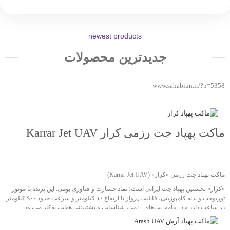
newest products
جدیدترین محصولات
www.sahabiun.ir/?p=5358
ماکت پهپاد جت رزمی کرار Karrar Jet UAV
جهت خرید تماس بگیرید
ماکت پهپاد جت رزمی «کرار» (Karrar Jet UAV)
«کرار» نخستین پهپاد جت ایرانی است؛ نماد جسارت و فناوری بومی. این پرنده با موتور
توربوجت و بدنه کامپوزیتی، قابلیت پرواز تا ارتفاع ۱۰ کیلومتر و سرعت حدود ۹۰۰ کیلومتر
در ساعت دارد و در مأموریت‌های رزمی، شناسایی و پشتیبانی هوایی به‌کار می‌رود.
نسخهٔ ماکت با ابعاد طول 190 سانتی‌متر و دهانهٔ بال 154 سانتی‌متر، به‌صورت دقیق بر
اساس مدل واقعی ساخته شده؛ مناسب برای نمایشگاه‌های دفاع مقدس، موزه‌ها و