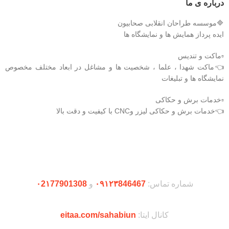
درباره ی ما
نوع: Ball (گلوله استاندارد)
🔷موسسه طراحان انقلابی صحابیون
حجم جعبه: ۲۶ دسی‌متر مکعب
ایده پرداز همایش ها و نمایشگاه ها
ویژگی‌های برجسته این محصول، طراحی مستحکم، ظرفیت بالا و اصالت تاریخی است
که آن را به انتخابی مناسب برای دکورهای یادگاری، پروژه‌های نمایشی و نمایشگاه‌های
▫️ماکت و تندیس
دفاع مقدس تبدیل می‌کند.
👈ماکت شهدا ، علما ، شخصیت ها و مشاغل در ابعاد مختلف مخصوص
❤️ شناسه اثر: 4011629
نمایشگاه ها و تبلیغات
▫️خدمات برش و حکاکی
👈خدمات برش و حکاکی لیزر وCNC با کیفیت و دقت بالا
دریافت اپلیکیشن وودمارت شاپ
شماره تماس:
۰۹۱۲۳846467
و
۰2۱77901308
کانال ایتا:
eitaa.com/sahabiun