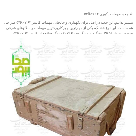
می‌تواند به‌عنوان یک گزینه مناسب برای دکورهای یادگاری یا پروژه‌های خاص یادبود،
جهت خرید تماس بگیرید
خصوصا نمایشگاه های دفاع مقدس انتخابی تاثیرگذار باشد.
💠 جعبه مهمات دکوری ۷.۶۲×۵۴R
❤️شناسه اثر : 4011634
بیشتر بدانیم: این جعبه در اصل برای نگهداری و جابجایی مهمات کالیبر ۷.۶۲×۵۴R طراحی
شده است. این نوع فشنگ، یکی از مهم‌ترین و پرکاربردترین مهمات در سلاح‌های شرقی
همچون تیربار PKM، تفنگ‌های دراگانوف (SVD) و دیگر سلاح‌های کالیبر ۷.۶۲×۵۴R
محسوب می‌شود.
جنس بدنه این جعبه از چوب مقاوم بوده و با تسمه‌های فلزی تقویت شده تا در برابر فشار
و ضربه مقاومت بالایی داشته باشد.
ویژگی‌های برجسته این محصول، اصالت تاریخی، طراحی مستحکم و سایز بزرگ آن
است که می‌تواند به‌عنوان یک گزینه چشمگیر برای دکورهای یادگاری، پروژه‌های خاص
یادبود و نمایشگاه‌های دفاع مقدس انتخابی ماندگار باشد.
❤️ شناسه اثر: 4011633