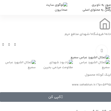
عبور به ناوبری
منو
رفتن به محتوای اصلی
خانه
/
فروشگاه
/
شهدای مدافع حرم
بزرگنمایی تصویر
لینک کوتاه محصول
www.sahabiun.ir/?p=5395
کپی کن