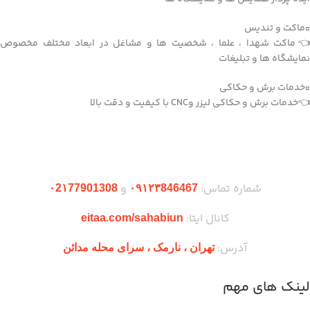
▫️ماکت و تندیس
👈ماکت شهدا ، علما ، شخصیت ها و مشاغل در ابعاد مختلف مخصوص
نمایشگاه ها و تبلیغات
▫️خدمات برش و حکاکی
👈خدمات برش و حکاکی لیزر وCNC با کیفیت و دقت بالا
دریافت اپلیکیشن وودمارت شاپ
شماره تماس:
و
۰2۱77901308
۰۹۱۲۳846467
کانال ایتا:
eitaa.com/sahabiun
آدرس:
تهران ،‌ نارمک ، سرای محله مدائن
لینک های مهم