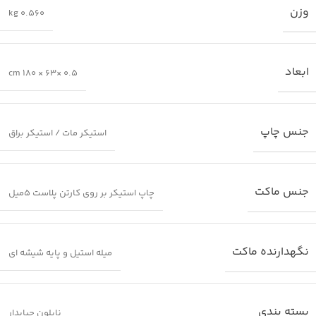
وزن
0.560 kg
ابعاد
0.5 ×63 × 180 cm
جنس چاپ
استیکر مات / استیکر براق
جنس ماکت
چاپ استیکر بر روی کارتن پلاست 5میل
نگهدارنده ماکت
میله استیل و پایه شیشه ای
بسته بندی
نایلون حبابدار