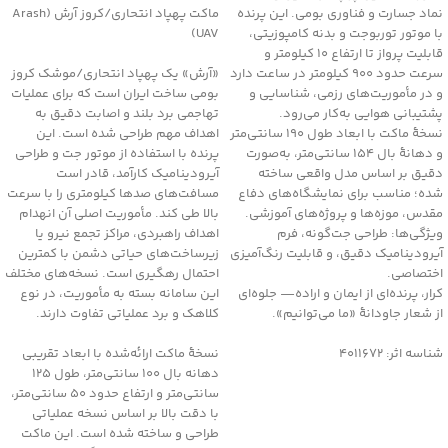
نماد جسارت و فناوری بومی. این پرنده
ماکت پهپاد انتحاری/کروز آرش (Arash
با موتور توربوجت و بدنه کامپوزیتی،
UAV)
قابلیت پرواز تا ارتفاع ۱۰ کیلومتر و
سرعت حدود ۹۰۰ کیلومتر در ساعت دارد
«آرش» یک پهپاد انتحاری/موشک کروز
و در مأموریت‌های رزمی، شناسایی و
بومی ساخت ایران است که برای عملیات
پشتیبانی هوایی به‌کار می‌رود.
تهاجمی برد بلند و اصابت دقیق به
نسخهٔ ماکت با ابعاد طول 190 سانتی‌متر
اهداف مهم طراحی شده است. این
و دهانهٔ بال 154 سانتی‌متر، به‌صورت
پرنده با استفاده از موتور جت و طراحی
دقیق بر اساس مدل واقعی ساخته
آیرودینامیک کارآمد، قادر است
شده؛ مناسب برای نمایشگاه‌های دفاع
مسافت‌های صدها کیلومتری را با سرعت
مقدس، موزه‌ها و پروژه‌های آموزشی.
بالا طی کند. مأموریت اصلی آن انهدام
ویژگی‌ها: طراحی جت‌گونه، فرم
اهداف راهبردی، مراکز تجمع نیرو یا
آیرودینامیک دقیق، و قابلیت رنگ‌آمیزی
زیرساخت‌های حیاتی دشمن با کمترین
اختصاصی.
احتمال رهگیری است. نسخه‌های مختلف
کرار، پرنده‌ای از ایمان و اراده— جلوه‌ای
این سامانه بسته به مأموریت، در نوع
از شعار جاودانۀ «ما می‌توانیم».
کلاهک و برد عملیاتی تفاوت دارند.
شناسه اثر: 4011672
نسخهٔ ماکت ارائه‌شده با ابعاد تقریبی
دهانه بال 100 سانتی‌متر، طول 125
سانتی‌متر و ارتفاع حدود 50 سانتی‌متر،
با دقت بالا بر اساس نسخه عملیاتی
طراحی و ساخته شده است. این ماکت