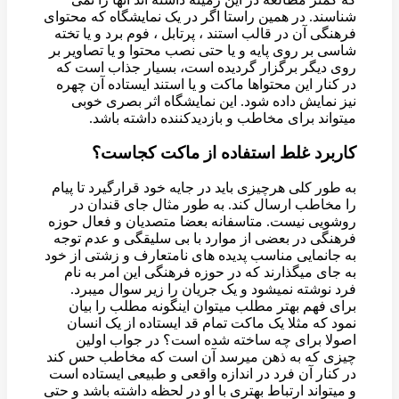
شناسند. در همین راستا اگر در یک نمایشگاه که محتوای
فرهنگی آن در قالب استند ، پرتابل ، فوم برد و یا تخته
شاسی بر روی پایه و یا حتی نصب محتوا و یا تصاویر بر
روی دیگر برگزار گردیده است، بسیار جذاب است که
در کنار این محتواها ماکت و یا استند ایستاده آن چهره
نیز نمایش داده شود. این نمایشگاه اثر بصری خوبی
میتواند برای مخاطب و بازدیدکننده داشته باشد.
کاربرد غلط استفاده از ماکت کجاست؟
به طور کلی هرچیزی باید در جایه خود قرارگیرد تا پیام
را مخاطب ارسال کند. به طور مثال جای قندان در
روشویی نیست. متاسفانه بعضا متصدیان و فعال حوزه
فرهنگی در بعضی از موارد با بی سلیقگی و عدم توجه
به جانمایی مناسب پدیده های نامتعارف و زشتی از خود
به جای میگذارند که در حوزه فرهنگی این امر به نام
فرد نوشته نمیشود و یک جریان را زیر سوال میبرد.
برای فهم بهتر مطلب میتوان اینگونه مطلب را بیان
نمود که مثلا یک ماکت تمام قد ایستاده از یک انسان
اصولا برای چه ساخته شده است؟ در جواب اولین
چیزی که به ذهن میرسد آن است که مخاطب حس کند
در کنار آن فرد در اندازه واقعی و طبیعی ایستاده است
و میتواند ارتباط بهتری با او در لحظه داشته باشد و حتی