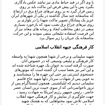
با وی اگر در قید حیاط مادی نیز نباشد عکس یادگاری
بگیرد. پس با این پیش فرض این ماکت باید بر روی
زمین قرار گیرد نه بر روی تیرهای چراغ برق در ارتفاع
که متاسفانه چند سال گذاشته در یکی از شهرهای ایران
عزیز یک پیمانکار تصویر ماکت شهدا را در بلواری بر
روی تیرهای چراغ برق نصب نمود که بازخورد بسیاری
منفی در ذهن مخاطب ایجاد و رسانه های معاند نیز از
این فرصت استفاده تبلیغاتی منفی نمودند و این حرکت
متاسفانه یک جریان را زیر سوال برد.
کار فرهنگی جبهه انقلاب اسلامی
شهید سلیمانی و برخی از شهدا همچون شهدا به واسطه
کار فرهنگی و تبلیغی وسیعی که در خصوص آنان
صورت گرفته است به عنوان یک چهره شناخته شده اند
و این امر نیز بعضا سبب آن گشته است که موتورهای
جستجوی اینترنتی نیز حتی این چهره ها را میشناسند و
به خوبی پس از شهادت سردار دلها شهید حاج قاسم
سلیمانی دیدیم که اپلیکشینی همچون اینستاگرام پس از
ترور ناجوانمردانی که از سوی خبیث ترین انسان عصر
حاضر ، رئیس جمهور رژیم امریکا به شهادت رسید ،
جهت جلوگیری از نمایش و کار فرهنگی جبهه انقلاب
اسلامی تلاش نمود محتواهایی که به هشتک شهید