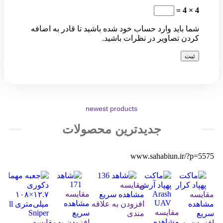
4 × 4 =
شما باید وارد حساب خود شده باشید تا قادر به اضافه
کردن تصاویر در نظرات باشید.
newest products
جدیدترین محصولات
www.sahabiun.ir/?p=5575
مقایسه
مقایسه
مقایسه
مشاهده سریع
مشاهده
مشاهده
افزودن به علاقه
مق
مقایسه
سریع
سریع
مندی
مش
مشاهده
افزودن به
مقایسه
افزودن به
اف