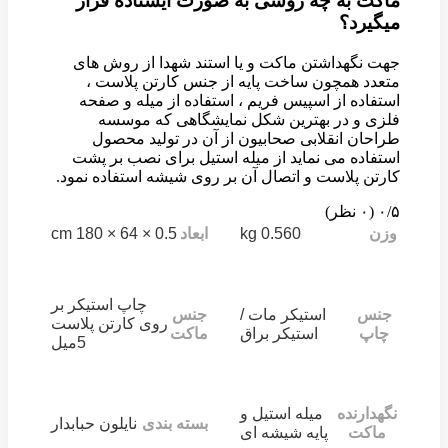
ماکت به چه روشی به صورت ایستاده قرار
میگیرد؟
جهت نگهداشتن ماکت و یا استند شهدا از روش های
متعدد همچون ساخت پایه از جنس کارتن پلاست ،
استفاده از اسپیس فریم ، استفاده از میله و صفحه
فلزی و در بهترین شکل نمایشگاهی که موسسه
طراحان انقلابی صحابیون از آن در تولید محصول
استفاده می نماید از میله استیل برای نصب بر پشت
کارتن پلاست و اتصال آن بر روی شیشه استفاده نمود.
‫۰/۵
‫(۰ نظر)
0.5 × 64 × 180 cm
0.560 kg
وزن
ابعاد
چاپ استیکر بر
جنس
استیکر مات /
جنس
روی کارتن پلاست
چاپ
استیکر براق
ماکت
5میل
نگهدارنده
میله استیل و
بسته بندی
نایلون حبابدار
ماکت
پایه شیشه ای