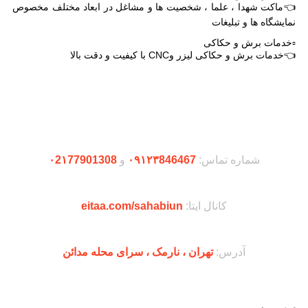
👈ماکت شهدا ، علما ، شخصیت ها و مشاغل در ابعاد مختلف مخصوص
نمایشگاه ها و تبلیغات
▫️خدمات برش و حکاکی
👈خدمات برش و حکاکی لیزر وCNC با کیفیت و دقت بالا
دریافت اپلیکیشن وودمارت شاپ
شماره تماس:
۰۹۱۲۳846467
و
۰2۱77901308
کانال ایتا:
eitaa.com/sahabiun
آدرس:
تهران ،‌ نارمک ، سرای محله مدائن