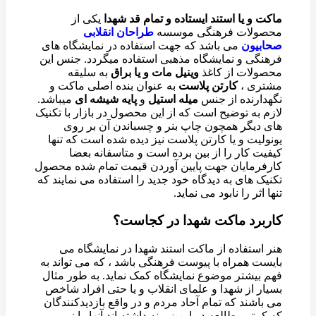
ماکت و یا استند ایستاده و تمام قد شهدا
یکی از
محصولات فرهنگی موسسه
طراحان انقلابی
صحابیون
می باشد که جهت استفاده در نمایشگاه های
فرهنگی و نمایشگاه مذهبی استفاده میگردد. جنس این
محصولات از کاغذ
وینیل مات و یا براق
به سلیقه
مشتری ،
کارتن پلاست
به عنوان بنده اصلی ماکت و
نگهدارنده از جنس
میله استیل
و
پایه شیشه ای
میباشد.
لازم به توضیح است که از این محصول در بازار با تکنیک
های دیگر همچون چاپ بنر و چسباندن آن بر روی
یونولیت و یا کارتن پلاست نیز دیده شده است که تنها
کیفیت کار را از بین برده است و متاسفانه بعضا
کارفرمایان جهت پایین آوردن قیمت تمام شده محصول
تکنیک های به دیدگاه خود جدید را استفاده می نمایند که
تنها اثر را نابود می نماید.
کاربرد ماکت شهدا در کجاست؟
هنر استفاده از ماکت استند شهدا در نمایشگاه می
بایست همراه با پیوست فرهنگی باشد ، که می تواند به
فهم بیشتر موضوع نمایشگاه کمک نماید. به طور مثال
بسیار از شهدا و علمای انقلاب و یا حتی افراد شاخص
می باشند که تمام آحاد مردم و در واقع بازدیدکنندگان
که کمتر مطالعه در این زمینه داشته اند آنها را نمی