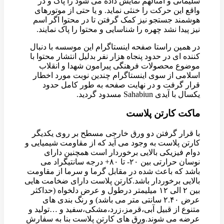
سلیمانی و امثالهم نمایش داده می شود را پاک و در
واقع این حرکت را خنثی نماید. و یا حتی از موتورهای
هوشمند جستجو نیز کمک گرفتن تا در محتوا اگر اسم
نیز پیدا نشد چهره را شناسایی و محتوا را پاک نمایند.
در همین راستا صفحه اینستاگرام این موسسه با دنبال
کننده ای در حدود پنجاه هزار نفر بدلیل انتشار محتوا با
موضوع محصولات فرهنگی پیرامون شهدا و انقلاب
اسلامی از سوی اینستاگرام چندین نوبت مورد اخطار
قرار گرفت و در نهایت صفحه به طور کامل حدود
یکسال با آیدی Sahabiun مسدود گردید.
ماکت کارتن پلاست
با قرار گرفتن دو ورق خارجی مسطح بر روی یکدیگر
کارتن پلاست به وجود می آید که از مقاومت شیمیایی و
دوام فیزیکی بالایی برخوردار است همچنین دارای
نوسان حرارتی بین ۲۰- تا ۸۰+ درجه سانتیگراد می
باشد که باعث شده در مقابل گرما و سرما از مقاومت
بالایی برخوردار باشد.کارتن پلاست دارای ضخامت هایی
بین ۲ الی ۱۲ میلیمتر درطول و عرض دلخواه (حداکثر
عرض ۲.۴۰ سانتی متر می باشد) و رنگ بندی های
متنوع از قبیل آبی،قرمز،زرد،مشکی،سفید و …تولید و
عرضه می شوند.ورق های کارتن پلاست بنا به سفارش