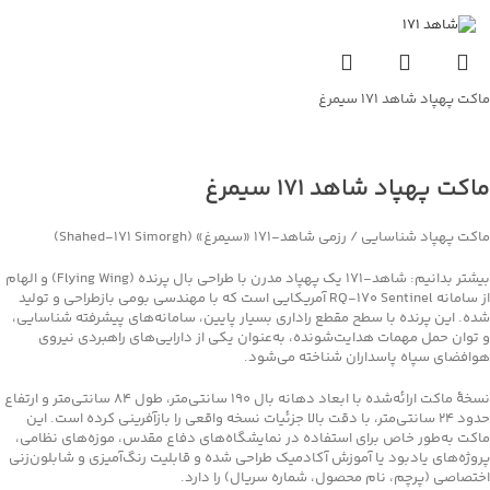
ماکت پهپاد شاهد ۱۷۱ سیمرغ
جهت خرید تماس بگیرید
ماکت پهپاد شاهد 171 سیمرغ
ماکت پهپاد شناسایی / رزمی شاهد‑۱۷۱ «سیمرغ» (Shahed‑171 Simorgh)
بیشتر بدانیم: شاهد‑۱۷۱ یک پهپاد مدرن با طراحی بال پرنده (Flying Wing) و الهام
از سامانه RQ‑170 Sentinel آمریکایی است که با مهندسی بومی بازطراحی و تولید
شده. این پرنده با سطح مقطع راداری بسیار پایین، سامانه‌های پیشرفته شناسایی،
و توان حمل مهمات هدایت‌شونده، به‌عنوان یکی از دارایی‌های راهبردی نیروی
هوافضای سپاه پاسداران شناخته می‌شود.
نسخهٔ ماکت ارائه‌شده با ابعاد دهانه بال ۱۹۰ سانتی‌متر، طول ۸۴ سانتی‌متر و ارتفاع
حدود ۲۴ سانتی‌متر، با دقت بالا جزئیات نسخه واقعی را بازآفرینی کرده است. این
ماکت به‌طور خاص برای استفاده در نمایشگاه‌های دفاع مقدس، موزه‌های نظامی،
پروژه‌های یادبود یا آموزش آکادمیک طراحی شده و قابلیت رنگ‌آمیزی و شابلون‌زنی
اختصاصی (پرچم، نام محصول، شماره سریال) را دارد.