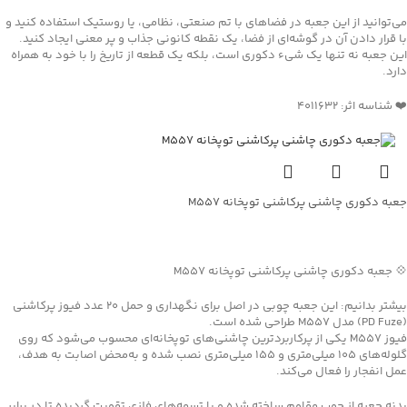
می‌توانید از این جعبه در فضاهای با تم صنعتی، نظامی، یا روستیک استفاده کنید و
با قرار دادن آن در گوشه‌ای از فضا، یک نقطه کانونی جذاب و پر معنی ایجاد کنید.
این جعبه نه تنها یک شیء دکوری است، بلکه یک قطعه از تاریخ را با خود به همراه
دارد.
❤️ شناسه اثر: ۴۰۱۱۶۳۲
جعبه دکوری چاشنی پرکاشنی توپخانه M557
جهت خرید تماس بگیرید
💠 جعبه دکوری چاشنی پرکاشنی توپخانه M557
بیشتر بدانیم: این جعبه چوبی در اصل برای نگهداری و حمل ۲۰ عدد فیوز پرکاشنی
(PD Fuze) مدل M557 طراحی شده است.
فیوز M557 یکی از پرکاربردترین چاشنی‌های توپخانه‌ای محسوب می‌شود که روی
گلوله‌های ۱۰۵ میلی‌متری و ۱۵۵ میلی‌متری نصب شده و به‌محض اصابت به هدف،
عمل انفجار را فعال می‌کند.
بدنه جعبه از چوب مقاوم ساخته شده و با تسمه‌های فلزی تقویت گردیده تا در برابر