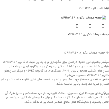
❤️شناسه اثر : 4011634
جعبه مهمات دکوری ۷.۶۲×۵۴R
جهت خرید تماس بگیرید
💠 جعبه مهمات دکوری ۷.۶۲×۵۴R
بیشتر بدانیم: این جعبه در اصل برای نگهداری و جابجایی مهمات کالیبر ۷.۶۲×۵۴R
طراحی شده است. این نوع فشنگ، یکی از مهم‌ترین و پرکاربردترین مهمات در
سلاح‌های شرقی همچون تیربار PKM، تفنگ‌های دراگانوف (SVD) و دیگر سلاح‌های
کالیبر ۷.۶۲×۵۴R محسوب می‌شود.
جنس بدنه این جعبه از چوب مقاوم بوده و با تسمه‌های فلزی تقویت شده تا در برابر
فشار و ضربه مقاومت بالایی داشته باشد.
ویژگی‌های برجسته این محصول، اصالت تاریخی، طراحی مستحکم و سایز بزرگ آن
است که می‌تواند به‌عنوان یک گزینه چشمگیر برای دکورهای یادگاری، پروژه‌های
خاص یادبود و نمایشگاه‌های دفاع مقدس انتخابی ماندگار باشد.