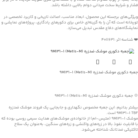
فشار و شرایط سخت میدانی دوام بالایی داشته باشد.
ویژگی‌های برجسته این محصول، ابعاد مناسب، اصالت تاریخی و کاربرد تخصصی در
توپخانه است که آن را به گزینه‌ای خاص برای دکورهای یادگاری، پروژه‌های نمایشی و
نمایشگاه‌های دفاع مقدس تبدیل می‌سازد.
❤️ شناسه اثر: 4011631
جعبه دکوری موشک ضدزره 9M131-1 (Metis-M)
جهت خرید تماس بگیرید
💠 جعبه دکوری موشک ضدزره 9M131-1 (Metis-M)
بیشتر بدانیم: این جعبه مخصوص نگهداری و جابجایی یک فروند موشک ضدزره
9M131-1 TBF است.
موشک 9M131-1 (متیس-ام) از خانواده‌ی موشک‌های هدایت سیمی روسی بوده که
با قابلیت نفوذ بالا در زره‌های واکنشی و زره‌های سنگین، به‌عنوان یک سلاح
تاکتیکی ضدتانک شناخته می‌شود.