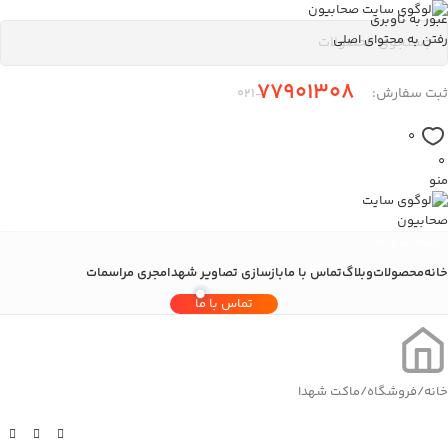
عبور به ناوبری
رفتن به محتوای اصلی
77901308
ثبت سفارش:
-۰21
0
0
منو
دسته بندی ها
خانه
محصولات
وبلاگ
تماس با ما
بازسازی تصاویر شهدا
مجری مراسمات
تماس با ما
خانه
/
فروشگاه
/
ماکت شهدا