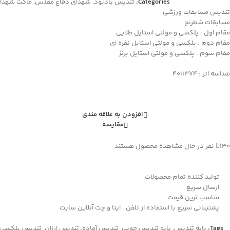
Categories:
تندیس یادبود
,
شهدای دفاع مقدس
,
ماکت شهدا
تندیس مسابقات ورزشی
مسابقات شطرنج
مقام اول : پلکسی و مولتی استایل طلایی
مقام دوم : پلکسی و مولتی استایل نقره ای
مقام سوم : پلکسی و مولتی استایل برنز
شناسه اثر : 4011374
افزودن به علاقه مندی
مقایسه
130
نفر در حال مشاهده محصول هستند
تولید کننده تمام محصولات
ارسال سریع
مناسب ترین قیمت
پشتیبانی سریع با استفاده از تلفن ، ایتا و چت آنلاین سایت
Tags:
پایه تندیس
,
پایه تندیس چوبی
,
تندیس آماده
,
تندیس ارزان
,
تندیس پلکسی