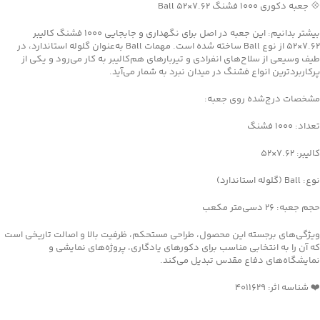
💠 جعبه دکوری ۱۰۰۰ فشنگ ۷.۶۲×۵۲ Ball
بیشتر بدانیم: این جعبه در اصل برای نگهداری و جابجایی ۱۰۰۰ فشنگ کالیبر
۷.۶۲×۵۲ از نوع Ball ساخته شده است. مهمات Ball به‌عنوان گلوله استاندارد، در
طیف وسیعی از سلاح‌های انفرادی و تیربارهای هم‌کالیبر به کار می‌رود و یکی از
پرکاربردترین انواع فشنگ در میدان نبرد به شمار می‌آید.
مشخصات درج‌شده روی جعبه:
تعداد: ۱۰۰۰ فشنگ
کالیبر: ۷.۶۲×۵۲
نوع: Ball (گلوله استاندارد)
حجم جعبه: ۲۶ دسی‌متر مکعب
ویژگی‌های برجسته این محصول، طراحی مستحکم، ظرفیت بالا و اصالت تاریخی است
که آن را به انتخابی مناسب برای دکورهای یادگاری، پروژه‌های نمایشی و
نمایشگاه‌های دفاع مقدس تبدیل می‌کند.
❤️ شناسه اثر: 4011629