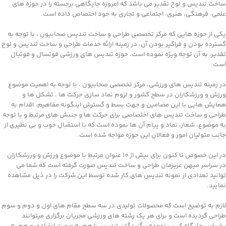
ساخت تندیس و لوح تقدیر می باشد که امروزه جایگاهی برجسته را در حوزه های
علمی، فرهنگی، هنری، اجتماعی و تجاری به خود اختصاص داده است.
یکی از حوزه هایی که مرکز تخصصی طراحی و ساخت تندیس صحابیون ، با توجه به
گسترده بودن و فراگیر بودن آن، در زمینه ارائه خدمات طراحی و ساخت تندیس و لوح
تقدیر، به آن توجه ویژه نموده است، حوزه تندیس های ورزشی فوتسال و فوتبال
است.
در زمینه تندیس های ورزشی، مرکز تخصصی صحابیون ، با توجه به اهمیت موضوع
ورزش و ورزشکاران در سطح کشور و لزوم نماد سازی حرکت ها ، تشکل ها و
همایش هایی با این مضامین و جهت بسط و گسترش اینگونه مفاهیم، اقدام به
طراحی و ساخت تندیس های اختصاصی برای حرکت ها و جنبش های مرتبط و با توجه
به موضوع، شعار، نماد و پیام آن ها نموده است که با استقبال خوب و بی نظیری از
جانب متولیان امور و فعالان این حوزه مواجه شده است.
در این خصوص تا کنون برای بیش از ۱۰ عنوان مرتبط با موضوع ورزش و ورزشکاران
در سراسر میهن عزیزمان طراحی و ساخت تندیس صورت گرفته است که شما می
توانید تعدادی از نمونه تندیس های کار شده توسط این شرکت را در ذیل مشاهده
نمایید.
لازم به توضیح است که محصولات تولیدی در سه سطح مقام های اول و دوم و سوم
طراحی گردیده است و برای هر یک رشته های ورزشی مجریان برگزاری میتوانند
براساس جایگاه کسب نموده برگزیدگان تندیس را هم به صورت انفرادی و هم به