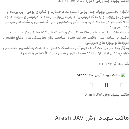
ماکت پهپاد جت رزمی «کرار» (Karrar Jet UAV)
«کرار» نخستین پهپاد جت ایرانی است؛ نماد جسارت و فناوری بومی. این پرنده با
موتور توربوجت و بدنه کامپوزیتی، قابلیت پرواز تا ارتفاع ۱۰ کیلومتر و سرعت حدود
۹۰۰ کیلومتر در ساعت دارد و در مأموریت‌های رزمی، شناسایی و پشتیبانی هوایی
به‌کار می‌رود.
نسخهٔ ماکت با ابعاد طول 190 سانتی‌متر و دهانهٔ بال 154 سانتی‌متر، به‌صورت
دقیق بر اساس مدل واقعی ساخته شده؛ مناسب برای نمایشگاه‌های دفاع مقدس،
موزه‌ها و پروژه‌های آموزشی.
ویژگی‌ها: طراحی جت‌گونه، فرم آیرودینامیک دقیق، و قابلیت رنگ‌آمیزی اختصاصی.
کرار، پرنده‌ای از ایمان و اراده— جلوه‌ای از شعار جاودانۀ «ما می‌توانیم».
شناسه اثر: 4011672
ماکت پهپاد آرش Arash UAV
جهت خرید تماس بگیرید
ماکت پهپاد آرش Arash UAV