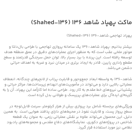
جهت خرید تماس بگیرید
ماکت پهپاد شاهد 136 (Shahed‑136)
پهپاد تهاجمی شاهد‑۱۳۶ (Shahed‑136)
بیشتر بدانیم: پهپاد شاهد‑۱۳۶ یک سامانه پروازی تهاجمی با طراحی بال‌دلتا و
موتور ملخی عقب است که به منظور اجرای عملیات‌های دقیق در عمق منطقه هدف
توسعه یافته است. این پرنده با برد بسیار بالا، توان حمل سرجنگی قدرتمند و سطح
مقطع راداری پایین، قادر به ایجاد برتری در میدان نبرد و ضربه به اهداف حیاتی
دشمن می‌باشد.
شاهد‑۱۳۶ به واسطه ابعاد جمع‌وجور و قابلیت پرتاب از لانچرهای چندگانه، انعطاف
عملیاتی بالایی دارد و می‌تواند در مأموریت‌های انهدام زیرساخت‌ها، مراکز حیاتی و
پشتیبانی نیروهای خط مقدم به کار رود. طراحی ساده اما کارآمد این پهپاد، آن را به
گزینه‌ای ایده‌آل برای عملیات‌های پرریسک و طولانی بدل کرده است.
ویژگی‌های برجسته شامل برد پروازی بیش از هزار کیلومتر، سرعت قابل‌توجه در
سطح پرواز پست، و قابلیت نفوذ در محیط‌های دارای پدافند هوایی است. به همین
دلیل، این محصول می‌تواند علاوه بر نقش عملیاتی رزمی، به عنوان یک قطعه
شاخص در پروژه‌های دکوری، نمایشگاه‌های دفاع مقدس و مجموعه‌های یادبود
نظامی نیز مورد استفاده قرار گیرد.