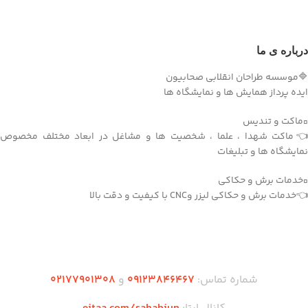
درباره ی ما
🔷موسسه طراحان انقلابی صحابیون
ایده پرداز همایش ها و نمایشگاه ها
▫️ماکت و تندیس
👈ماکت شهدا ، علما ، شخصیت ها و مشاغل در ابعاد مختلف مخصوص
نمایشگاه ها و تبلیغات
▫️خدمات برش و حکاکی
👈خدمات برش و حکاکی لیزر وCNC با کیفیت و دقت بالا
دریافت اپلیکیشن وودمارت شاپ
شماره تماس:
۰۹۱۲۳846467
و
۰2۱77901308