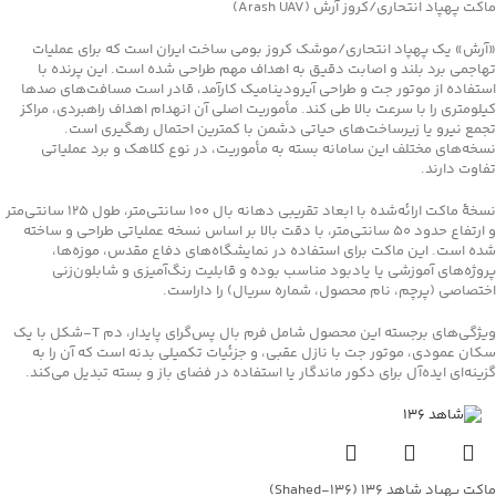
ماکت پهپاد انتحاری/کروز آرش (Arash UAV)
«آرش» یک پهپاد انتحاری/موشک کروز بومی ساخت ایران است که برای عملیات
تهاجمی برد بلند و اصابت دقیق به اهداف مهم طراحی شده است. این پرنده با
استفاده از موتور جت و طراحی آیرودینامیک کارآمد، قادر است مسافت‌های صدها
کیلومتری را با سرعت بالا طی کند. مأموریت اصلی آن انهدام اهداف راهبردی، مراکز
تجمع نیرو یا زیرساخت‌های حیاتی دشمن با کمترین احتمال رهگیری است.
نسخه‌های مختلف این سامانه بسته به مأموریت، در نوع کلاهک و برد عملیاتی
تفاوت دارند.
نسخهٔ ماکت ارائه‌شده با ابعاد تقریبی دهانه بال 100 سانتی‌متر، طول 125 سانتی‌متر
و ارتفاع حدود 50 سانتی‌متر، با دقت بالا بر اساس نسخه عملیاتی طراحی و ساخته
شده است. این ماکت برای استفاده در نمایشگاه‌های دفاع مقدس، موزه‌ها،
پروژه‌های آموزشی یا یادبود مناسب بوده و قابلیت رنگ‌آمیزی و شابلون‌زنی
اختصاصی (پرچم، نام محصول، شماره سریال) را داراست.
ویژگی‌های برجسته این محصول شامل فرم بال پس‌گرای پایدار، دم T‑شکل با یک
سکان عمودی، موتور جت با نازل عقبی، و جزئیات تکمیلی بدنه است که آن را به
گزینه‌ای ایده‌آل برای دکور ماندگار یا استفاده در فضای باز و بسته تبدیل می‌کند.
ماکت پهپاد شاهد ۱۳۶ (Shahed‑۱۳۶)