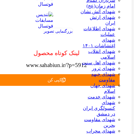
سربازان گمنام
امام زمان(عج)
شهدای آتش نشان
شهدای ارتش
ایران
شهدای اطلاعات
بزرگنمایی تصویر
عملیات
شهدای
اغتشاشات ۱۴۰۱
شهدای انقلاب
لینک کوتاه محصول
اسلامی
شهدای اهل سنت
www.sahabiun.ir/?p=5912
شهدای ترور
شهدای جبهه
مقاومت
کپی کن
شهدای جهان
اسلام
شهدای خدمت
شهدای
کنسولگری ایران
در دمشق
شهدای مقاومت
بحرین
شهدای محراب