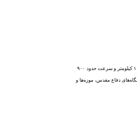
«کرار» نخستین پهپاد جت ایرانی است؛ نماد جسارت و فناوری بومی. این پرنده با موتور توربوجت و بدنه کامپوزیتی، قابلیت پرواز تا ارتفاع ۱۰ کیلومتر و سرعت حدود ۹۰۰
اسب برای نمایشگاه‌های دفاع مقدس، موزه‌ها و