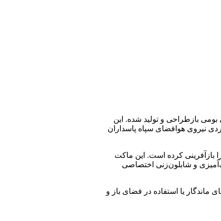
ام از سامانه RQ‑170 Sentinel آمریکایی است که با مهندسی بومی بازطراحی و تولید شده. این
بردی نیروی هوافضای سپاه پاسداران
تی‌متر، با دقت بالا جزئیات نسخه واقعی را بازآفرینی کرده است. این ماکت
‌آمیزی و شابلون‌زنی اختصاصی
ماندگار یا استفاده در فضای باز و