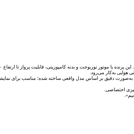
 هوایی به‌کار می‌رود.
عاد طول 190 سانتی‌متر و دهانهٔ بال 154 سانتی‌متر، به‌صورت دقیق بر اساس مدل واقعی ساخته شده؛ من
میزی اختصاصی.
یم».