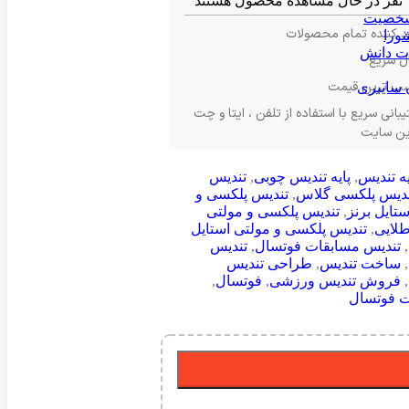
نفر در حال مشاهده محصول هستند
خصیت
د کننده تمام محصولات
ورا
ت دانش
ل سریع
سب ترین قیمت
 سایبری
بانی سریع با استفاده از تلفن ، ایتا و چت
این سایت
یه تندیس
,
پایه تندیس چوبی
,
تندیس
ندیس پلکسی گلاس
,
تندیس پلکسی و
تایل برنز
,
تندیس پلکسی و مولتی
طلایی
,
تندیس پلکسی و مولتی استایل
,
تندیس مسابقات فوتسال
,
تندیس
,
ساخت تندیس
,
طراحی تندیس
,
فروش تندیس ورزشی
,
فوتسال
,
ت فوتسال