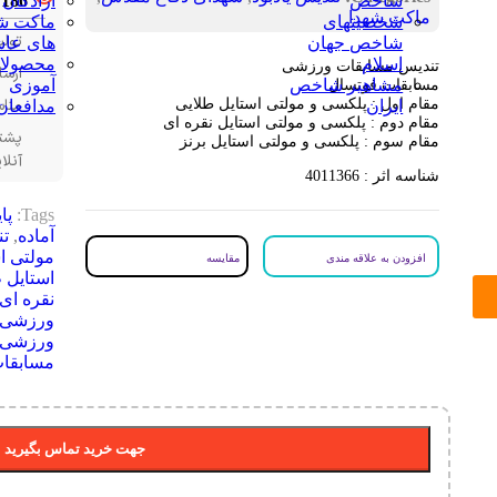
شاخص
آزادگان
186
ماکت شهدا
شخصیتهای
ماکت ش
تولی
شاخص جهان
های عاش
اسلام
محصولا
تندیس مسابقات ورزشی
ارسا
مشاهیر شاخص
آموزی
مسابقات فوتسال
منا
مقام اول : پلکسی و مولتی استایل طلایی
ایران
مدافعان
مقام دوم : پلکسی و مولتی استایل نقره ای
پشتی
مقام سوم : پلکسی و مولتی استایل برنز
آنل
شناسه اثر : 4011366
Tags:
پا
آماده
,
ت
مولتی اس
افزودن به علاقه مندی
مقایسه
استایل 
نقره ای
ورزشی
ورزشی
مسابقا
جهت خرید تماس بگیرید