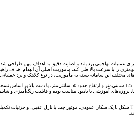
 عملیات تهاجمی برد بلند و اصابت دقیق به اهداف مهم طراحی شده اس
تری را با سرعت بالا طی کند. مأموریت اصلی آن انهدام اهداف راهبرد
 مختلف این سامانه بسته به مأموریت، در نوع کلاهک و برد عملیاتی ت
نسخهٔ ماکت ارائه‌شده با ابعاد تقریبی دهانه بال 100 سانتی‌متر، طول 125 سانتی‌متر و ارت
 پروژه‌های آموزشی یا یادبود مناسب بوده و قابلیت رنگ‌آمیزی و شابل
ویژگی‌های برجسته این محصول شامل فرم بال پس‌گرای پایدار، دم T‑شکل با یک سکان عمودی، موتور جت با نازل عقب
د.