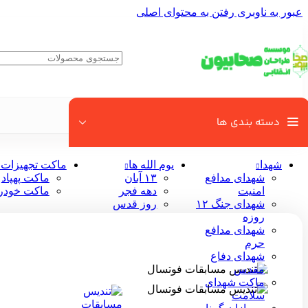
عبور به ناوبری
رفتن به محتوای اصلی
دسته بندی ها
خانه
/
فروشگاه
/
ماکت شهدا
/
تندیس مسابقات فوتسال
شهدا
یوم الله ها
ماکت تجهیزات 
شهدای مدافع
۱۳ آبان
ماکت پهپاد
امنیت
دهه فجر
ماکت خودر
شهدای جنگ ۱۲
روز قدس
روزه
شهدای مدافع
حرم
شهدای دفاع
مقدس
ماکت شهدای
سلامت