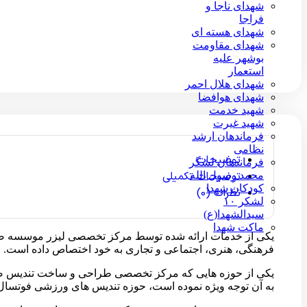
شهدای ناجا و
فراجا
شهدای هسته ای
شهدای مقاومت
بوشهر علیه
استعمار
شهدای هلال احمر
شهدای هوافضا
شهید خدمت
شهید غیرت
فرماندهان ارشد
نظامی
توضیحات
فرماندهان لشگر
توضیحات تکمیلی
محمد رسول الله
کودکان شهدا
نظرات (0)
لشکر ۱۰
سیدالشهدا(ع)
ماکت شهدا
یکی از خدمات ارائه شده توسط مرکز تخصصی لیزر موسسه صحا
فرهنگی، هنری، اجتماعی و تجاری به خود اختصاص داده است.
یکی از حوزه هایی که مرکز تخصصی طراحی و ساخت تندیس صحابی
به آن توجه ویژه نموده است، حوزه تندیس های ورزشی فوتسال