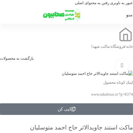
عبور به ناوبری
رفتن به محتوای اصلی
منو
خانه
/
فروشگاه
/
ماکت شهدا
بازگشت به محصولات
بزرگنمایی تصویر
لینک کوتاه محصول
www.sahabiun.ir/?p=8374
کپی کن
ماکت استند جاویدالاثر حاج احمد متوسلیان