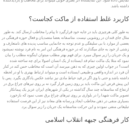
نمایش داده شود. این نمایشگاه اثر بصری خوبی میتواند برای مخاطب و بازدیدکننده
داشته باشد.
کاربرد غلط استفاده از ماکت کجاست؟
به طور کلی هرچیزی باید در جایه خود قرارگیرد تا پیام را مخاطب ارسال کند. به طور
مثال جای قندان در روشویی نیست. متاسفانه بعضا متصدیان و فعال حوزه فرهنگی در
بعضی از موارد با بی سلیقگی و عدم توجه به جانمایی مناسب پدیده های نامتعارف و
زشتی از خود به جای میگذارند که در حوزه فرهنگی این امر به نام فرد نوشته نمیشود
و یک جریان را زیر سوال میبرد. برای فهم بهتر مطلب میتوان اینگونه مطلب را بیان
نمود که مثلا یک ماکت تمام قد ایستاده از یک انسان اصولا برای چه ساخته شده
است؟ در جواب اولین چیزی که به ذهن میرسد آن است که مخاطب حس کند در کنار
آن فرد در اندازه واقعی و طبیعی ایستاده است و میتواند ارتباط بهتری با او در لحظه
داشته باشد و حتی با وی اگر در قید حیاط مادی نیز نباشد عکس یادگاری بگیرد. پس با
این پیش فرض این ماکت باید بر روی زمین قرار گیرد نه بر روی تیرهای چراغ برق در
ارتفاع که متاسفانه چند سال گذاشته در یکی از شهرهای ایران عزیز یک پیمانکار
تصویر ماکت شهدا را در بلواری بر روی تیرهای چراغ برق نصب نمود که بازخورد
بسیاری منفی در ذهن مخاطب ایجاد و رسانه های معاند نیز از این فرصت استفاده
تبلیغاتی منفی نمودند و این حرکت متاسفانه یک جریان را زیر سوال برد.
کار فرهنگی جبهه انقلاب اسلامی