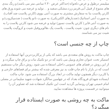
میلیمتر درطول و عرض دلخواه (حداکثر عرض ۲.۴۰ سانتی متر می باشد) و رنگ بندی
های متنوع از قبیل آبی،قرمز،زرد،مشکی،سفید و …تولید و عرضه می شوند.ورق های
کارتن پلاست بنا به سفارش مشتری به صورت آنتی یووی (کارتن پلاست ضد آفتاب)،
به صورت آنتی استاتیک (ضدبارهای الکتریکی)، به صورت نانو پلاست ( ضدمیکروب) و
به صورت آنتی فایر ( کارتن پلاست نسوز) تولید و عرضه می شود.کارتن پلاست را به
نام های دیگری چون: شیت پلاست ، پلاست پک ،هالوپروفیل شیت و کروگیت پلاست
شیت نیز می شناسند.
چاپ از چه جنسی است؟
چاپ ماکت به روش های متعددی می باشد که یکی از پرکاربردترین آنها استفاده از
استیکر تحت عنوان تجاری وینیل می باشد که در دو تکنیک مات و براق چاپ میگردد و
از این روش در فضای های عمومی داخلی استفاده می شود. روش دیگر چاپ مستقیم
است که در بازار با نام چاپ فلت بد نیز معرفی شده که بیشتر برای فضاهای خارجی و
یا کاربرد دیگر همچون تولید ماکت در ابعاد بزرگ استفاده می شود. چاپ ماکت
ایستاده شهدای فرودگاه بغداد که در چهلمین سالگرد شهادت شهید سلیمانی در مصلی
امام خمینی تهران رونمایی گردید است این تکنیک استفاده شد که تصاویر آن را
میتوانید در قسمت پروژه ها مشاهده نمایید.
ماکت به چه روشی به صورت ایستاده قرار
میگیرد؟