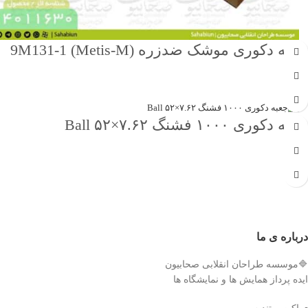
جعبه دکوری موشک ضدزره 9M131-1 (Metis-M)
جهت خرید تماس بگیرید
جعبه دکوری ۱۰۰۰ فشنگ ۷.۶۲×۵۲ Ball
جهت خرید تماس بگیرید
درباره ی ما
🔷موسسه طراحان انقلابی صحابیون
ایده پرداز همایش ها و نمایشگاه ها