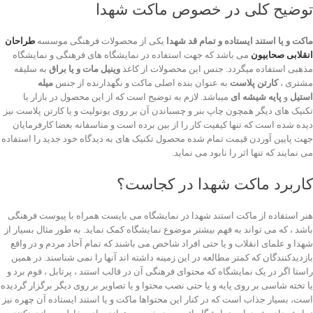
توضیح کلی در خصوص ماکت شهدا
ماکت و یا استند ایستاده و تمام قد شهدا
یکی از محصولات فرهنگی موسسه
طراحان
انقلابی صحابیون
می باشد که جهت استفاده در نمایشگاه های فرهنگی و نمایشگاه
مذهبی استفاده میگردد. جنس این محصولات از کاغذ
وینیل مات و یا براق
به سلیقه
مشتری ،
کارتن پلاست
به عنوان بنده اصلی ماکت و نگهدارنده از جنس
میله
استیل
و
پایه شیشه ای
میباشد. لازم به توضیح است که از این محصول در بازار با
تکنیک های دیگر همچون چاپ بنر و چسباندن آن بر روی یونولیت و یا کارتن پلاست نیز
دیده شده است که تنها کیفیت کار را از بین برده است و متاسفانه بعضا کارفرمایان
جهت پایین آوردن قیمت تمام شده محصول تکنیک های به دیدگاه خود جدید را استفاده
می نمایند که تنها اثر را نابود می نماید.
کاربرد ماکت شهدا در کجاست؟
هنر استفاده از ماکت استند شهدا در نمایشگاه می بایست همراه با پیوست فرهنگی
باشد ، که می تواند به فهم بیشتر موضوع نمایشگاه کمک نماید. به طور مثال بسیار از
شهدا و علمای انقلاب و یا حتی افراد شاخص می باشند که تمام آحاد مردم و در واقع
بازدیدکنندگان که کمتر مطالعه در این زمینه داشته اند آنها را نمی شناسند. در همین
راستا اگر در یک نمایشگاه که محتوای فرهنگی آن در قالب استند ، پرتابل ، فوم برد و
یا تخته شاسی بر روی پایه و یا حتی نصب محتوا و یا تصاویر بر روی دیگر برگزار گردیده
است، بسیار جذاب است که در کنار این محتواها ماکت و یا استند ایستاده آن چهره نیز