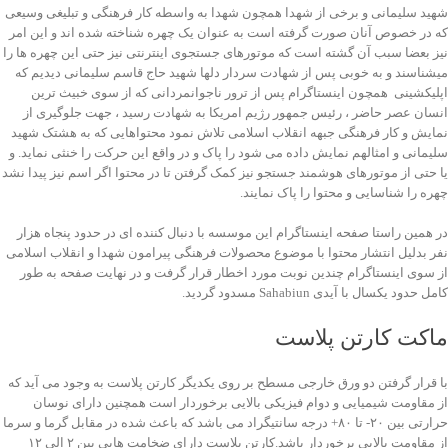
شهید سلیمانی و برخی از شهدا همچون شهدا به واسطه کار فرهنگی و تبلیغی وسیعی
که در خصوص آنان صورت گرفته است به عنوان یک چهره شناخته شده اند و این امر
نیز بعضا سبب آن گشته است که موتورهای جستجوی اینترنتی نیز حتی این چهره ها را
میشناسند و به خوبی پس از شهادت سردار دلها شهید حاج قاسم سلیمانی دیدیم که
اپلیکشینی همچون اینستاگرام پس از ترور ناجوانمردانی که از سوی خبیث ترین
انسان عصر حاضر ، رئیس جمهور رژیم امریکا به شهادت رسید ، جهت جلوگیری از
نمایش و کار فرهنگی جبهه انقلاب اسلامی تلاش نمود محتواهایی که به هشتک شهید
سلیمانی و امثالهم نمایش داده می شود را پاک و در واقع این حرکت را خنثی نماید. و
یا حتی از موتورهای هوشمند جستجو نیز کمک گرفتن تا در محتوا اگر اسم نیز پیدا نشد
چهره را شناسایی و محتوا را پاک نمایند.
در همین راستا صفحه اینستاگرام این موسسه با دنبال کننده ای در حدود پنجاه هزار
نفر بدلیل انتشار محتوا با موضوع محصولات فرهنگی پیرامون شهدا و انقلاب اسلامی
از سوی اینستاگرام چندین نوبت مورد اخطار قرار گرفت و در نهایت صفحه به طور
کامل حدود یکسال با آیدی Sahabiun مسدود گردید.
ماکت کارتن پلاست
با قرار گرفتن دو ورق خارجی مسطح بر روی یکدیگر کارتن پلاست به وجود می آید که
از مقاومت شیمیایی و دوام فیزیکی بالایی برخوردار است همچنین دارای نوسان
حرارتی بین ۲۰- تا ۸۰+ درجه سانتیگراد می باشد که باعث شده در مقابل گرما و سرما
از مقاومت بالایی برخوردار باشد.کارتن پلاست دارای ضخامت هایی بین ۲ الی ۱۲