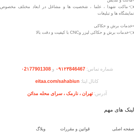
▫️ماکت و تندیس
👈ماکت شهدا ، علما ، شخصیت ها و مشاغل در ابعاد مختلف مخصوص
نمایشگاه ها و تبلیغات
▫️خدمات برش و حکاکی
👈خدمات برش و حکاکی لیزر وCNC با کیفیت و دقت بالا
دریافت اپلیکیشن وودمارت شاپ
شماره تماس:
۰۹۱۲۳846467
و
۰2۱77901308
کانال ایتا:
eitaa.com/sahabiun
آدرس:
تهران ،‌ نارمک ، سرای محله مدائن
لینک های مهم
صفحه اصلی
قوانین و مقررات
وبلاگ