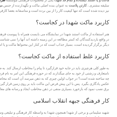
ماکت و یا استند ایستاده و تمام قد شهدا
یکی از محصولات فرهنگی موسسه
طراح
سلیقه مشتری ،
کارتن پلاست
به عنوان بنده اصلی ماکت و نگهدارنده از جنس
می
نیز دیده شده است که تنها کیفیت کار را از بین برده است و متاسفانه بعضا کارفر
کاربرد ماکت شهدا در کجاست؟
هنر استفاده از ماکت استند شهدا در نمایشگاه می بایست همراه با پیوست فرهنگی
در واقع بازدیدکنندگان که کمتر مطالعه در این زمینه داشته اند آنها را نمی شناسن
دیگر برگزار گردیده است، بسیار جذاب است که در کنار این محتواها ماکت و یا اس
کاربرد غلط استفاده از ماکت کجاست؟
به طور کلی هرچیزی باید در جایه خود قرارگیرد تا پیام را مخاطب ارسال کند. ب
نامتعارف و زشتی از خود به جای میگذارند که در حوزه فرهنگی این امر به نام فرد
چه ساخته شده است؟ در جواب اولین چیزی که به ذهن میرسد آن است که مخاطب حس ک
عکس یادگاری بگیرد. پس با این پیش فرض این ماکت باید بر روی زمین قرار گیرد ن
برق نصب نمود که بازخورد بسیاری منفی در ذهن مخاطب ایجاد و رسانه های معاند 
کار فرهنگی جبهه انقلاب اسلامی
شهید سلیمانی و برخی از شهدا همچون شهدا به واسطه کار فرهنگی و تبلیغی وس