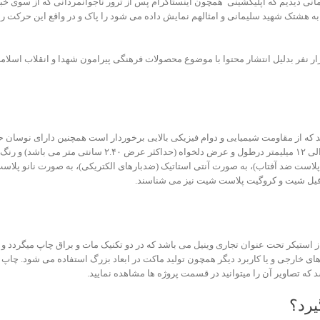
انی دیدیم که اپلیکشینی همچون اینستاگرام پس از ترور ناجوانمردانی که از سوی خ
ه هشتک شهید سلیمانی و امثالهم نمایش داده می شود را پاک و در واقع این حرکت را 
زار نفر بدلیل انتشار محتوا با موضوع محصولات فرهنگی پیرامون شهدا و انقلاب اسلا
سرما از مقاومت بالایی برخوردار باشد.کارتن پلاست دارای ضخام
است ضد آفتاب)، به صورت آنتی استاتیک (ضدبارهای الکتریکی)، به صورت نانو پلاست
وفیل شیت و کروگیت پلاست شیت نیز می شناسند.
از استیکر تحت عنوان تجاری وینیل می باشد که در دو تکنیک مات و براق چاپ میگرد
های خارجی و یا کاربرد دیگر همچون تولید ماکت در ابعاد بزرگ استفاده می شود. چاپ
که تصاویر آن را میتوانید در قسمت پروژه ها مشاهده نمایید.
یرد؟