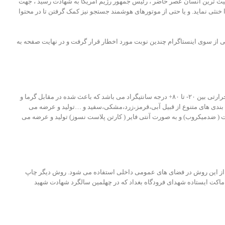
بیث ترین انسان عصر حاضر ، رئیس جمهور رژیم امریکا به شهادت رسید ، جهت
خنثی نماید. و یا حتی از موتورهای هوشمند جستجو نیز کمک گرفتن تا در محتوا
می از سوی اینستاگرام چندین نوبت مورد اخطار قرار گرفت و در نهایت صفحه به
با قرار گرفتن دو ورق خارجی مسطح بر روی یکدیگر کارتن پلاست به وجود می آید که از مقاومت شیمیایی و دوام فیزیکی بالایی برخوردار است همچنین دارای نوسان حرارتی بین ۲۰- تا ۸۰+ درجه سانتیگراد می باشد که باعث شده در مقابل گرما و
ت هایی بین ۲ الی ۱۲ میلیمتر درطول و عرض دلخواه (حداکثر عرض ۲.۴۰ سانتی متر می باشد) و رنگ بندی های متنوع از قبیل آبی،قرمز،زرد،مشکی،سفید و …تولید و عرضه می
 ( ضدمیکروب) و به صورت آنتی فایر ( کارتن پلاست نسوز) تولید و عرضه می
د و از این روش در فضای های عمومی داخلی استفاده می شود. روش دیگر چاپ
 ماکت ایستاده شهدای فرودگاه بغداد که در چهلمین سالگرد شهادت شهید