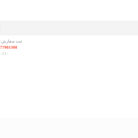
ثبت سفارش:
77901308
-۰21