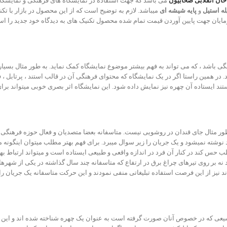
ان انقلابی صحابیون
می باشد که جهت استفاده در نمایشگاه های فرهنگی و نمایشگا
له استیل
و
پایه شیشه ای
میباشد. لازم به توضیح است که از این محصول در بازار با تک
مایان جهت پایین آوردن قیمت تمام شده محصول تکنیک های به دیدگاه خود جدید را استفاد
 باشد ، که می تواند به فهم بیشتر موضوع نمایشگاه کمک نماید. به طور مثال بسیار 
د. در همین راستا اگر در یک نمایشگاه که محتوای فرهنگی آن در قالب استند ، پرتابل ، ف
تند ایستاده آن چهره نیز نمایش داده شود. این نمایشگاه اثر بصری خوبی میتواند برا
ه طور مثال جای قندان در روشویی نیست. متاسفانه بعضا متصدیان و فعال حوزه فرهنگی
 نوشته نمیشود و یک جریان را زیر سوال میبرد. برای فهم بهتر مطلب میتوان اینگونه م
ند در کنار آن فرد در اندازه واقعی و طبیعی ایستاده است و میتواند ارتباط بهتری 
ه بر روی تیرهای چراغ برق در ارتفاع که متاسفانه چند سال گذاشته در یکی از شهرهای
نیز از این فرصت استفاده تبلیغاتی منفی نمودند و این حرکت متاسفانه یک جریان را 
یعی که در خصوص آنان صورت گرفته است به عنوان یک چهره شناخته شده اند و این ا